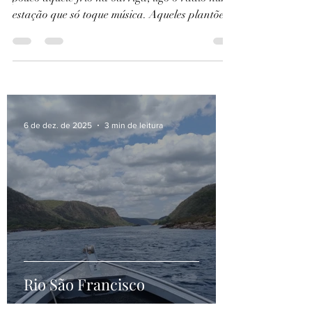
O dia começa tenso. Para tentar aliviar um
pouco aquele frio na barriga, ligo o rádio numa
estação que só toque música. Aqueles plantões...
6 de dez. de 2025
3 min de leitura