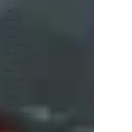
Caturité
Conto
Memória
Gurjão
Cariri
Serra Branca
IHGSB
Campina Grande
Rádio
Escavações
Arqueologia
Galante
Festa Junina
Turismo Rural
Botija
Lendas