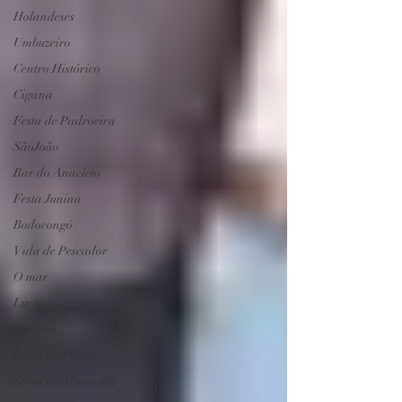
Holandeses
Umbuzeiro
Centro Histórico
Cigana
Festa de Padroeira
SãoJoão
Bar do Anacleto
Festa Junina
Bodocongó
Vida de Pescador
O mar
Lucena
Turismo
Feira da Prata
Serra do Maracajá