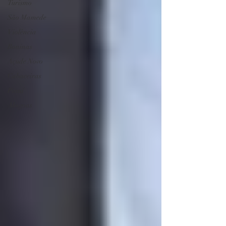
Turismo
São Mamede
Violência
Boninas
Açude Novo
Cabaceiras
Piauí
Alagoas