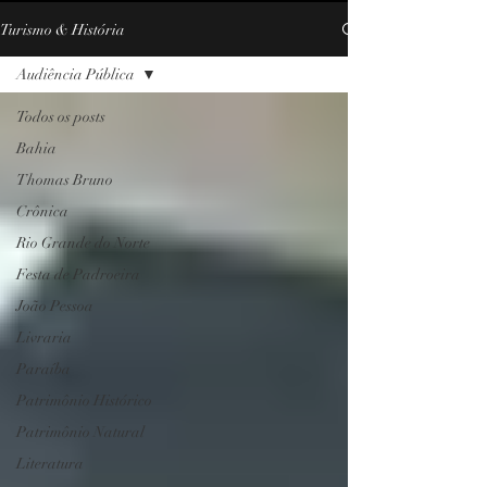
Turismo & História
Audiência Pública
Todos os posts
Bahia
Thomas Bruno
Crônica
Rio Grande do Norte
Festa de Padroeira
João Pessoa
Livraria
Paraíba
Patrimônio Histórico
Patrimônio Natural
Literatura