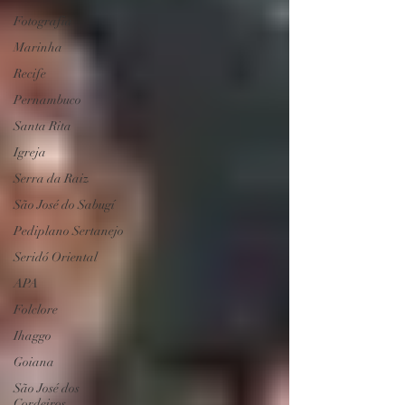
Fotografia
Marinha
Recife
Pernambuco
Santa Rita
Igreja
Serra da Raiz
São José do Sabugí
Pediplano Sertanejo
Seridó Oriental
APA
Folclore
Ihaggo
Goiana
São José dos
Cordeiros