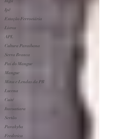
Ingá
Ipê
Estação Ferroviária
Livros
APL
Cultura Paraibana
Serra Branca
Pai do Mangue
Mangue
Mitos e Lendas da PB
Lucena
Cuité
Itacoatiara
Sertão
Parahyba
Frederica