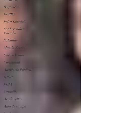
Boqueirão
FLIBO
Feira Literária
Conhecendo a
Paraíba
Soledade
Mundo-Sertão
Cariris Velhos
Curimataú
Audiência Pública
IHGP
FCJA
Capitólio
Açude Velho
Aula de campo