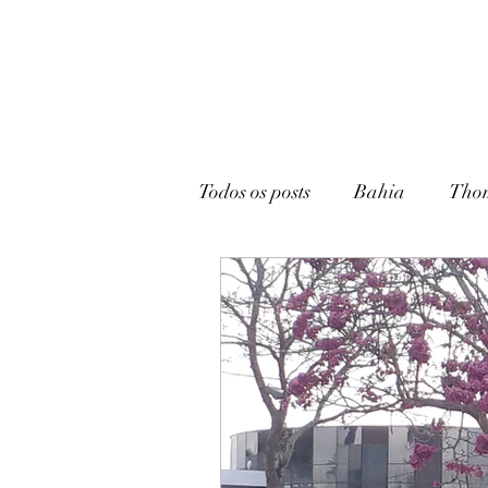
Todos os posts
Bahia
Tho
João Pessoa
Livraria
Caturité
Conto
Memó
Campina Grande
Rádio