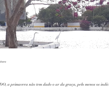
Lendas
Fotografia
Marinha
Recife
eitura
rimavera não tem dado o ar da graça, pelo menos os indícios