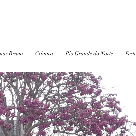
mas Bruno
Crônica
Rio Grande do Norte
Fest
Paraíba
Patrimônio Histórico
Patrimônio Natura
ria
Gurjão
Cariri
Serra Branca
IHGSB
Escavações
Arqueologia
Galante
Festa J