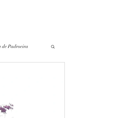
a de Padroeira
l
Literatura
unina