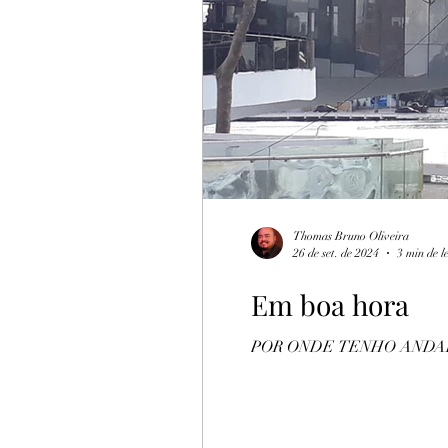
Turismo Rural
Botija
Thomas Bruno Oliveira
26 de set. de 2024
3 min de l
Em boa hora
POR ONDE TENHO ANDADO, a p