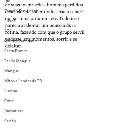
Ipê
de suas inspirações, homens perdidos 
Estação Ferroviária
desejosos de saber onde seria o cabaré 
ou bar mais próximo, etc. Tudo isso 
Livros
parecia acalentar um pouco a dura 
APL
rotina, fazendo com que o grupo servil 
pudesse, em momentos, sorrir e se 
Cultura Paraibana
deleitar.
Serra Branca
Pai do Mangue
Mangue
Mitos e Lendas da PB
Lucena
Cuité
Itacoatiara
Sertão