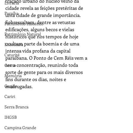
traçado urbano do núcleo velho da 
Livraria
cidade revela as feições pretéritas de 
Paraíba
uma cidade de grande importância. 
Sobressaltam, dentre as vetustas 
Patrimônio Histórico
edificações, alguns becos e vielas 
Patrimônio Natural
históricos que nos tempos de hoje 
ocultam parte da boemia e de uma 
Literatura
intensa vida profana da capital 
Caturité
paraibana. O Ponto de Cem Réis vem a 
ser a concentração, reunindo toda 
Conto
sorte de gente para os mais diversos 
Memória
fins durante os dias, noites e 
Gurjão
madrugadas.
Cariri
Serra Branca
IHGSB
Campina Grande