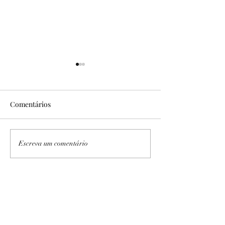
Comentários
No Sítio Areal
Expedição PB/AL I e II
Escreva um comentário