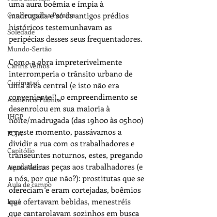
uma aura boêmia e ímpia à 
Conhecendo a Paraíba
madrugada e só os antigos prédios 
históricos testemunhavam as 
Soledade
peripécias desses seus frequentadores.
Mundo-Sertão
Como a obra impreterivelmente 
Cariris Velhos
interromperia o trânsito urbano de 
Curimataú
uma área central (e isto não era 
conveniente!), o empreendimento se 
Audiência Pública
desenrolou em sua maioria à 
IHGP
noite/madrugada (das 19h00 às 05h00) 
e neste momento, passávamos a 
FCJA
dividir a rua com os trabalhadores e 
Capitólio
transeuntes noturnos, estes, pregando 
verdadeiras peças aos trabalhadores (e 
Açude Velho
a nós, por que não?): prostitutas que se 
Aula de campo
ofereciam e eram cortejadas, boêmios 
que ofertavam bebidas, menestréis 
Ingá
que cantarolavam sozinhos em busca 