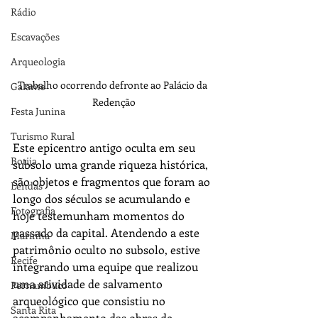
Rádio
Escavações
Arqueologia
Trabalho ocorrendo defronte ao Palácio da 
Galante
Redenção
Festa Junina
Turismo Rural
Este epicentro antigo oculta em seu 
Botija
subsolo uma grande riqueza histórica, 
são objetos e fragmentos que foram ao 
Lendas
longo dos séculos se acumulando e 
Fotografia
hoje testemunham momentos do 
passado da capital. Atendendo a este 
Marinha
patrimônio oculto no subsolo, estive 
Recife
integrando uma equipe que realizou 
uma atividade de salvamento 
Pernambuco
arqueológico que consistiu no 
Santa Rita
acompanhamento das obras de 