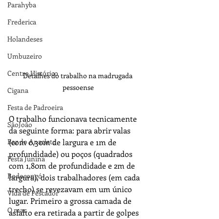
Parahyba
Frederica
Holandeses
Umbuzeiro
Centro Histórico
Detalhes do trabalho na madrugada 
pessoense
Cigana
Festa de Padroeira
O trabalho funcionava tecnicamente 
SãoJoão
da seguinte forma: para abrir valas 
(com 0,30m de largura e 1m de 
Bar do Anacleto
profundidade) ou poços (quadrados 
Festa Junina
com 1,80m de profundidade e 2m de 
Bodocongó
largura), dois trabalhadores (em cada 
trecho) se revezavam em um único 
Vida de Pescador
lugar. Primeiro a grossa camada de 
O mar
asfalto era retirada a partir de golpes 