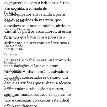
de marreta ou com o britador elétrico. 
Lucena
Em seguida, a camada de 
Turismo
paralelepípedos era vencida a partir 
dos duros golpes da marreta, que 
Feira da Prata
descolava os blocos paralelos, abrindo 
Serra do Maracajá
caminhos para os escavadores; aí eram 
dois, um que batia com a picareta o 
Turismo
sedimento e outro com a pá retirava a 
São Mamede
terra solta. 
Violência
Por vezes, o trabalho era interrompido 
Boninas
por tubulações d’água que eram 
Açude Novo
rompidas. Vinham então a salvadora 
figura dos consertadores de cano, um 
Cabaceiras
daqueles artífices que tinham a técnica 
Piauí
de emendar a tubulação no escuro, 
sem iluminação, baseado-se apenas no 
Alagoas
tato e conseguindo exercer este difícil 
ofício rapidamente.