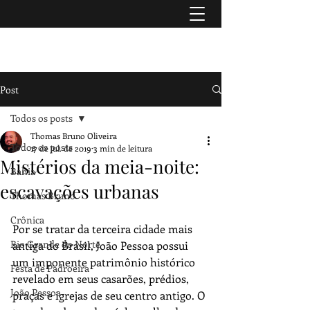
TURISMO & HISTÓRIA
Post
Todos os posts
Thomas Bruno Oliveira
Todos os posts
17 de jul. de 2019
3 min de leitura
Mistérios da meia-noite:
Bahia
escavações urbanas
Thomas Bruno
Crônica
Por se tratar da terceira cidade mais 
Rio Grande do Norte
antiga do Brasil, João Pessoa possui 
um imponente patrimônio histórico 
Festa de Padroeira
revelado em seus casarões, prédios, 
João Pessoa
praças e igrejas de seu centro antigo. O 