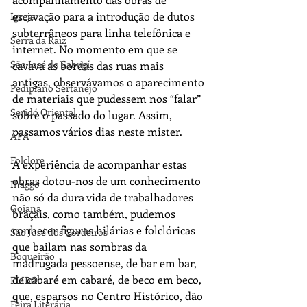
escavação para a introdução de dutos 
Igreja
subterrâneos para linha telefônica e 
Serra da Raiz
internet. No momento em que se 
São José do Sabugí
cavava as bordas das ruas mais 
antigas, observávamos o aparecimento 
Pediplano Sertanejo
de materiais que pudessem nos “falar” 
Seridó Oriental
sobre o passado do lugar. Assim, 
passamos vários dias neste mister.
APA
Folclore
A experiência de acompanhar estas 
obras dotou-nos de um conhecimento 
Ihaggo
não só da dura vida de trabalhadores 
Goiana
braçais, como também, pudemos 
conhecer figuras hilárias e folclóricas 
São José dos Cordeiros
que bailam nas sombras da 
Boqueirão
madrugada pessoense, de bar em bar, 
de cabaré em cabaré, de beco em beco, 
FLIBO
que, esparsos no Centro Histórico, dão 
Feira Literária