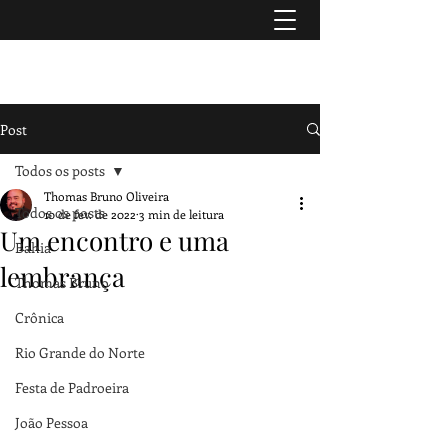
TURISMO & HISTÓRIA
Post
Todos os posts
Thomas Bruno Oliveira
Todos os posts
10 de fev. de 2022
3 min de leitura
Um encontro e uma
Bahia
lembrança
Thomas Bruno
Crônica
Rio Grande do Norte
Festa de Padroeira
João Pessoa