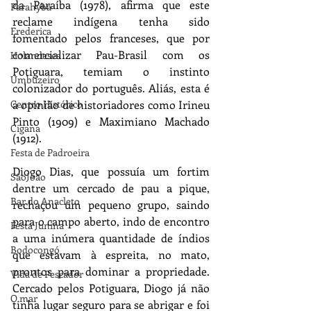
da Paraíba (1978), afirma que este 
Parahyba
reclame indígena tenha sido 
Frederica
fomentado pelos franceses, que por 
comercializar Pau-Brasil com os 
Holandeses
Potiguara, temiam o instinto 
Umbuzeiro
colonizador do português. Aliás, esta é 
a opinião de historiadores como Irineu 
Centro Histórico
Pinto (1909) e Maximiano Machado 
Cigana
(1912).
Festa de Padroeira
Diogo Dias, que possuía um fortim 
SãoJoão
dentre um cercado de pau a pique, 
Bar do Anacleto
rechaçou um pequeno grupo, saindo 
para o campo aberto, indo de encontro 
Festa Junina
a uma inúmera quantidade de índios 
Bodocongó
que estavam à espreita, no mato, 
prontos para dominar a propriedade. 
Vida de Pescador
Cercado pelos Potiguara, Diogo já não 
O mar
tinha lugar seguro para se abrigar e foi 