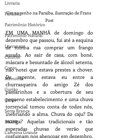
Livraria
Um engenho na Paraíba, ilustração de Frans 
Paraíba
Post
Patrimônio Histórico
EM UMA MANHÃ de domingo do 
Patrimônio Natural
dezembro que passou, fui até a esquina 
Literatura
de minha rua comprar um frango 
assado. Ao sair de casa, com boné, 
Caturité
máscara e besuntado de álcool setenta, 
Conto
não notei que estava prestes a chover. 
De repente, estava eu entre a 
Memória
churrasqueira do amigo Zé dos 
Gurjão
passarinhos e a cobertura de seu 
pequeno estabelecimento e uma chuva 
Cariri
torrencial tomou conta de todos nós, 
Serra Branca
inebriando a alma. Chuva do caju? Da 
manga? Aquelas tradicionais e tão 
IHGSB
esperadas chuvas de verão que 
Campina Grande
costumam nos abençoar em dezembro. 