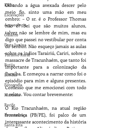
Olhando a água avexada descer pelo 
Rádio
meio fio, sinto uma mão em meu 
Escavações
ombro: ­­– O sr. é o Professor Thomas 
Arqueologia
não é? Sei que são muitos alunos, 
talvez não se lembre de mim, mas eu 
Galante
digo que passei no vestibular por conta 
Festa Junina
do senhor. Não esqueço jamais as aulas 
sobre os índios Tarairiú, Cariri, sobre o 
Turismo Rural
massacre de Tracunhaém, que tanto foi 
Botija
importante para a colonização da 
Paraíba. E começou a narrar como foi o 
Lendas
episódio para mim e alguns presentes. 
Fotografia
Confesso que me emocionei com todo 
o relato. Vou contar brevemente: 
Marinha
Recife
O Rio Tracunhaém, na atual região 
fronteiriça (PB/PE), foi palco de um 
Pernambuco
interessante acontecimento da história 
Santa Rita