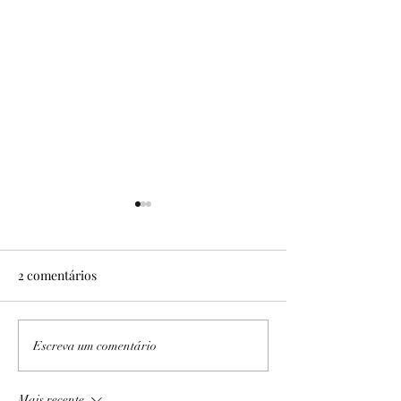
2 comentários
No Sítio Areal
Expedição PB/AL I e II
Escreva um comentário
Mais recente