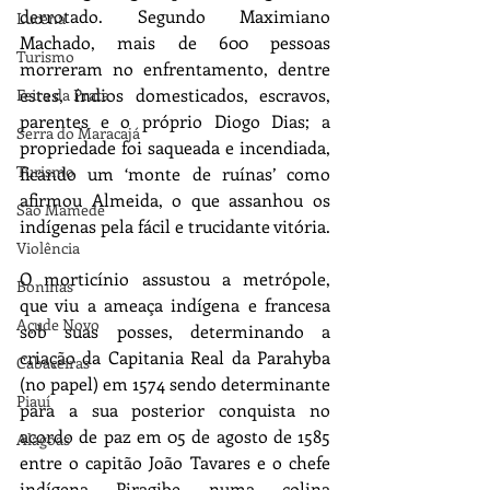
derrotado. Segundo Maximiano 
Lucena
Machado, mais de 600 pessoas 
Turismo
morreram no enfrentamento, dentre 
estes, índios domesticados, escravos, 
Feira da Prata
parentes e o próprio Diogo Dias; a 
Serra do Maracajá
propriedade foi saqueada e incendiada, 
Turismo
ficando um ‘monte de ruínas’ como 
afirmou Almeida, o que assanhou os 
São Mamede
indígenas pela fácil e trucidante vitória.
Violência
O morticínio assustou a metrópole, 
Boninas
que viu a ameaça indígena e francesa 
Açude Novo
sob suas posses, determinando a 
criação da Capitania Real da Parahyba 
Cabaceiras
(no papel) em 1574 sendo determinante 
Piauí
para a sua posterior conquista no 
acordo de paz em 05 de agosto de 1585 
Alagoas
entre o capitão João Tavares e o chefe 
indígena Piragibe numa colina 