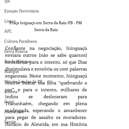
Ipê
Estação Ferroviária
Livros
Praça Iniguaçú em Serra da Raiz-PB - PM 
Serra da Raiz
APL
Cultura Paraibana
Confiante na negociação, Ininguaçú 
Serra Branca
enviara outros (não se sabe quantos) 
Pai do Mangue
emissários para o intento, só que Dias 
dissimulava e envolvia-os com palavras 
Mangue
enganosas. Neste momento, Ininguaçú 
Mitos e Lendas da PB
resolve buscar sua filha “quebrando a 
paz”, e para o intento, milhares de 
Lucena
índios se deslocaram para 
Cuité
Tracunhaém, chegando em plena 
madrugada, esperando o amanhecer 
Itacoatiara
para pegar de assalto os moradores. 
Sertão
Horácio de Almeida, em sua História 