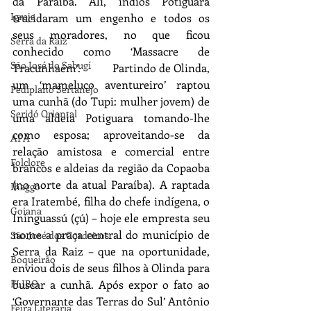
da Paraíba. Ali, índios Potiguara 
Igreja
trucidaram um engenho e todos os 
seus moradores, no que ficou 
Serra da Raiz
conhecido como ‘Massacre de 
São José do Sabugí
Tracunhaém’.           Partindo de Olinda, 
um ‘mameluco aventureiro’ raptou 
Pediplano Sertanejo
uma cunhã (do Tupi: mulher jovem) de 
Seridó Oriental
uma aldeia Potiguara tomando-lhe 
como esposa; aproveitando-se da 
APA
relação amistosa e comercial entre 
Folclore
brancos e aldeias da região da Copaoba 
(no norte da atual Paraíba). A raptada 
Ihaggo
era Iratembé, filha do chefe indígena, o 
Goiana
Ininguassú (çú) – hoje ele empresta seu 
nome a praça central do município de 
São José dos Cordeiros
Serra da Raiz – que na oportunidade, 
Boqueirão
enviou dois de seus filhos à Olinda para 
buscar a cunhã. Após expor o fato ao 
FLIBO
‘Governante das Terras do Sul’ Antônio 
Feira Literária