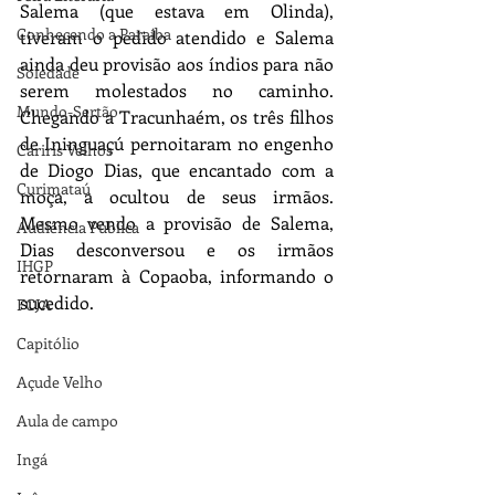
Salema (que estava em Olinda), 
Conhecendo a Paraíba
tiveram o pedido atendido e Salema 
ainda deu provisão aos índios para não 
Soledade
serem molestados no caminho. 
Mundo-Sertão
Chegando a Tracunhaém, os três filhos 
de Ininguaçú pernoitaram no engenho 
Cariris Velhos
de Diogo Dias, que encantado com a 
Curimataú
moça, a ocultou de seus irmãos. 
Mesmo vendo a provisão de Salema, 
Audiência Pública
Dias desconversou e os irmãos 
IHGP
retornaram à Copaoba, informando o 
sucedido.
FCJA
Capitólio
Açude Velho
Aula de campo
Ingá