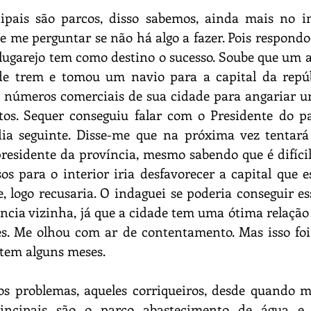
ipais são parcos, disso sabemos, ainda mais no in
 me perguntar se não há algo a fazer. Pois respondo-
 lugarejo tem como destino o sucesso. Soube que um alc
de trem e tomou um navio para a capital da repúbl
s números comerciais de sua cidade para angariar u
os. Sequer conseguiu falar com o Presidente do paí
a seguinte. Disse-me que na próxima vez tentará
esidente da província, mesmo sabendo que é difícil,
 para o interior iria desfavorecer a capital que est
, logo recusaria. O indaguei se poderia conseguir es
ncia vizinha, já que a cidade tem uma ótima relação
es. Me olhou com ar de contentamento. Mas isso foi
á tem alguns meses.
s problemas, aqueles corriqueiros, desde quando me
incipais são o parco abastecimento de água e o