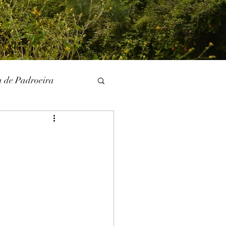
a de Padroeira
l
Literatura
unina