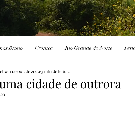
mas Bruno
Crônica
Rio Grande do Norte
Fest
eira
11 de out. de 2020
3 min de leitura
Paraíba
Patrimônio Histórico
Patrimônio Natura
 uma cidade de outrora
020
ria
Gurjão
Cariri
Serra Branca
IHGSB
Escavações
Arqueologia
Galante
Festa J