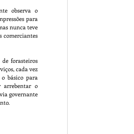
te observa o 
mpressões para 
mas nunca teve 
s comerciantes 
de forasteiros 
iços, cada vez 
o básico para 
 arrebentar o 
via governante 
nto. 