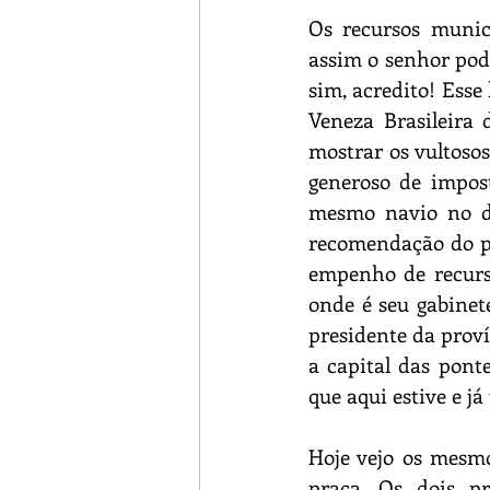
Os recursos munic
assim o senhor pode
sim, acredito! Esse
Veneza Brasileira 
mostrar os vultoso
generoso de impost
mesmo navio no di
recomendação do pr
empenho de recursos
onde é seu gabinete
presidente da proví
a capital das pont
que aqui estive e j
Hoje vejo os mesmo
praça. Os dois pr