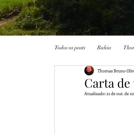
Todos os posts
Bahia
Tho
Thomas Bruno Oliv
João Pessoa
Livraria
Carta de
Atualizado:
21 de out. de 2
Caturité
Conto
Memó
Campina Grande
Rádio