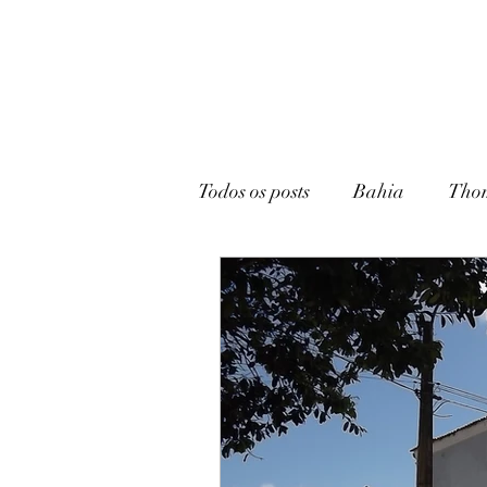
Todos os posts
Bahia
Tho
João Pessoa
Livraria
Caturité
Conto
Memó
Campina Grande
Rádio