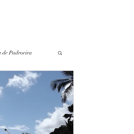
a de Padroeira
l
Literatura
unina