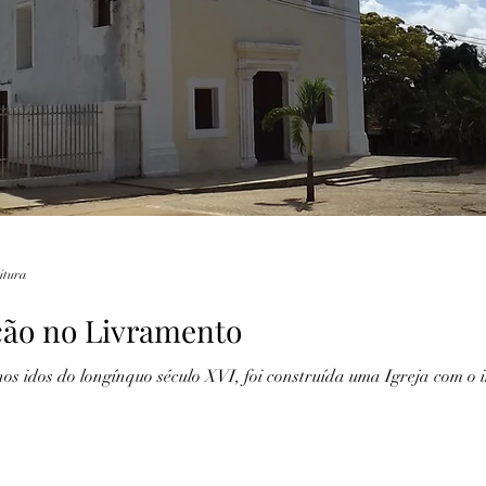
Lendas
Fotografia
Marinha
Recife
eitura
ção no Livramento
s idos do longínquo século XVI, foi construída uma Igreja com o i