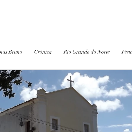
mas Bruno
Crônica
Rio Grande do Norte
Fest
Paraíba
Patrimônio Histórico
Patrimônio Natura
ria
Gurjão
Cariri
Serra Branca
IHGSB
Escavações
Arqueologia
Galante
Festa J