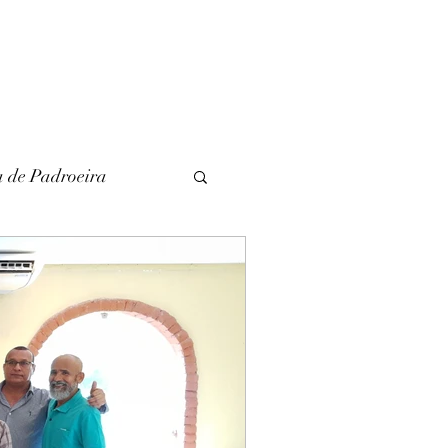
a de Padroeira
l
Literatura
unina