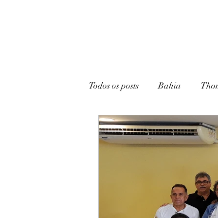
Todos os posts
Bahia
Tho
João Pessoa
Livraria
Caturité
Conto
Memó
Campina Grande
Rádio