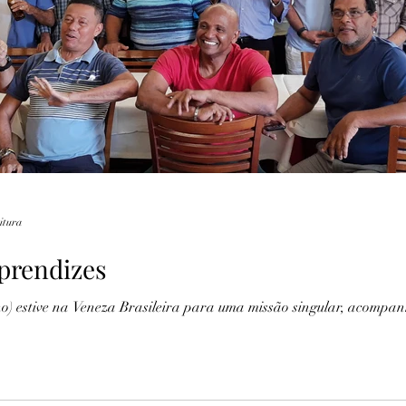
Lendas
Fotografia
Marinha
Recife
eitura
prendizes
ho) estive na Veneza Brasileira para uma missão singular, acompa