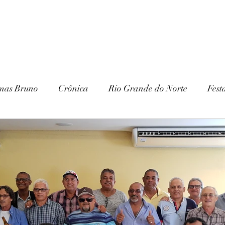
mas Bruno
Crônica
Rio Grande do Norte
Fest
Paraíba
Patrimônio Histórico
Patrimônio Natura
ria
Gurjão
Cariri
Serra Branca
IHGSB
Escavações
Arqueologia
Galante
Festa J