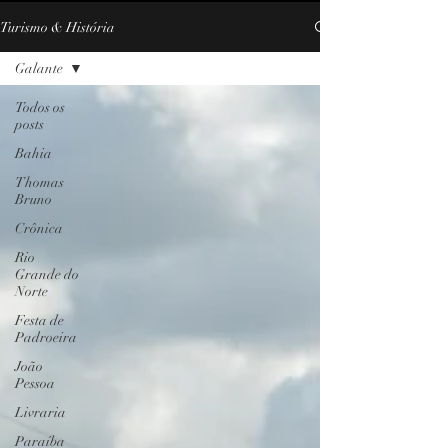
Turismo & História
Galante
Todos os
posts
Bahia
Thomas
Bruno
Crônica
Rio
Grande do
Norte
Festa de
Padroeira
João
Pessoa
Livraria
Paraíba