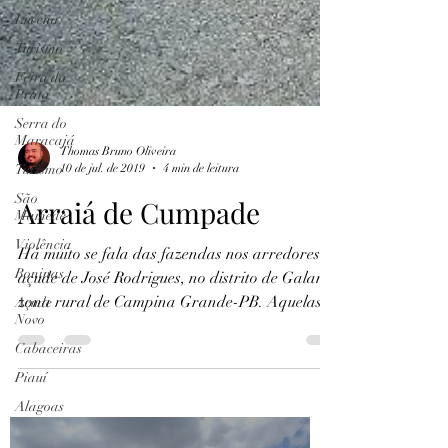
Lucena
Turismo
Feira da
Prata
Serra do
Maracajá
Turismo
São
Mamede
Violência
Thomas Bruno Oliveira
Boninas
10 de jul. de 2019
4 min de leitura
Açude
Arraiá de Cumpade
Novo
Cabaceiras
Há muito se fala das fazendas nos arredores do
Piauí
açude de José Rodrigues, no distrito de Galante,
Alagoas
zona rural de Campina Grande-PB. Aquelas...