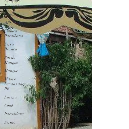
Estação
Ferroviária
Livros
APL
Cultura
Paraibana
Serra
Branca
Pai do
Mangue
Mangue
Mitos e
Lendas da
PB
Lucena
Cuité
Itacoatiara
Sertão