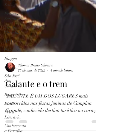
Sabugí
Pediplano
Sertanejo
Seridó
Oriental
APA
Folclore
Ihaggo
Goiana
São José
dos
Thomas Bruno Oliveira
Cordeiros
26 de mai. de 2022
4 min de leitura
Boqueirão
Galante e o trem
FLIBO
Feira
GALANTE É UM DOS LUGARES mais
Literária
concorridos nas festas juninas de Campina
Conhecendo
Grande, conhecido destino turístico no coração
a Paraíba