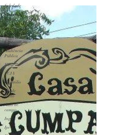
da Paraíba. O auge...
Soledade
Mundo-
Sertão
Cariris
Velhos
Curimataú
Audiência
Pública
IHGP
FCJA
Capitólio
Açude
Velho
Aula de
campo
Ingá
Ipê