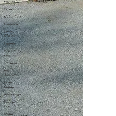
Parahyba
Frederica
Holandeses
Umbuzeiro
Centro
Histórico
Cigana
Festa de
Padroeira
SãoJoão
Bar do
Anacleto
Festa
Junina
Bodocongó
Vida de
Pescador
O mar