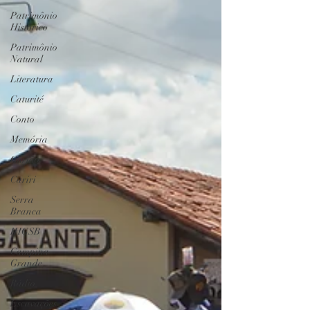
Patrimônio
Histórico
Patrimônio
Natural
Literatura
Caturité
Conto
Memória
Gurjão
Cariri
Serra
Branca
IHGSB
Campina
Grande
Rádio
Escavações