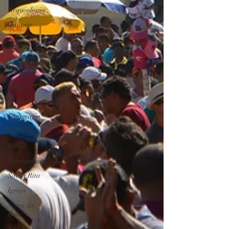
Arqueologia
Galante
Festa
Junina
Turismo
Rural
Botija
Lendas
Fotografia
Marinha
Recife
Pernambuco
Santa Rita
Igreja
Serra da
Raiz
São José do