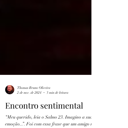
Thomas Bruno Oliveira
2 de nov. de 2024
3 min de leitura