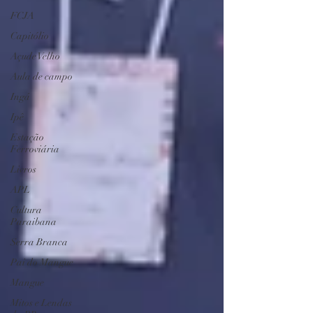
FCJA
Capitólio
Açude Velho
Aula de campo
Ingá
Ipê
Estação
Ferroviária
Livros
APL
Cultura
Paraibana
Serra Branca
Pai do Mangue
Mangue
Mitos e Lendas