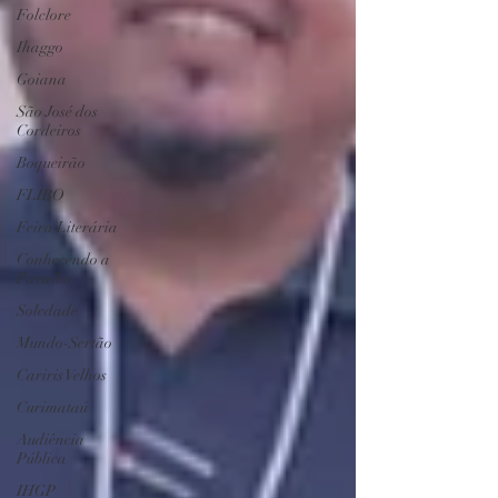
Folclore
Ihaggo
Goiana
São José dos
Cordeiros
Boqueirão
FLIBO
Feira Literária
Conhecendo a
Paraíba
Soledade
Mundo-Sertão
Cariris Velhos
Curimataú
Audiência
Pública
IHGP