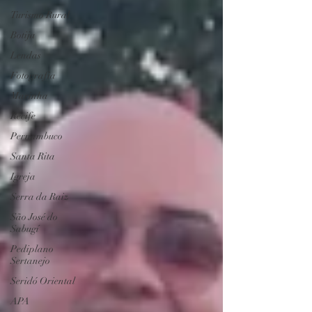
Turismo Rural
Botija
Lendas
Fotografia
Marinha
Recife
Pernambuco
Santa Rita
Igreja
Serra da Raiz
São José do
Sabugí
Pediplano
Sertanejo
Seridó Oriental
APA