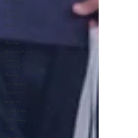
Bodocongó
Vida de
Pescador
O mar
Lucena
Turismo
Feira da Prata
Serra do
Maracajá
Turismo
São Mamede
Violência
Boninas
Açude Novo
Cabaceiras
Piauí
Alagoas