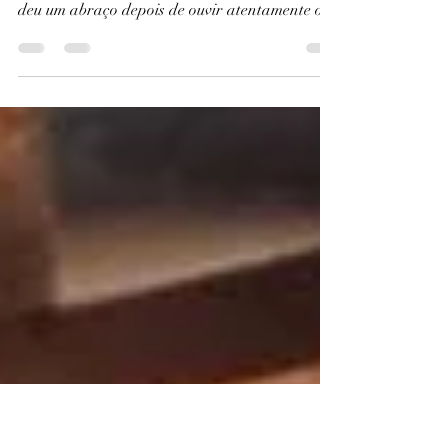
Encontro sentimental
“Meu querido, leia o Salmo 23. Imagino a sua
emoção...”. Foi com essa frase que um amigo me
deu um abraço depois de ouvir atentamente o...