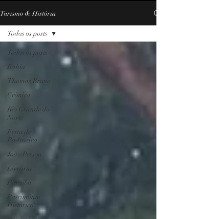
Turismo & História
Todos os posts
Todos os posts
Bahia
Thomas Bruno
Crônica
Rio Grande do
Norte
Festa de
Padroeira
João Pessoa
Livraria
Paraíba
Patrimônio
Histórico