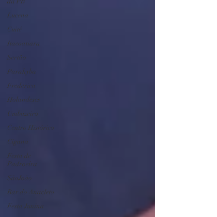
da PB
Lucena
Cuité
Itacoatiara
Sertão
Parahyba
Frederica
Holandeses
Umbuzeiro
Centro Histórico
Cigana
Festa de
Padroeira
SãoJoão
Bar do Anacleto
Festa Junina