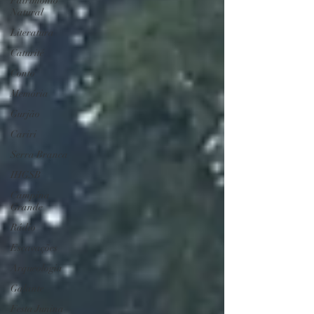
Patrimônio
Natural
Literatura
Caturité
Conto
Memória
Gurjão
Cariri
Serra Branca
IHGSB
Campina
Grande
Rádio
Escavações
Arqueologia
Galante
Festa Junina