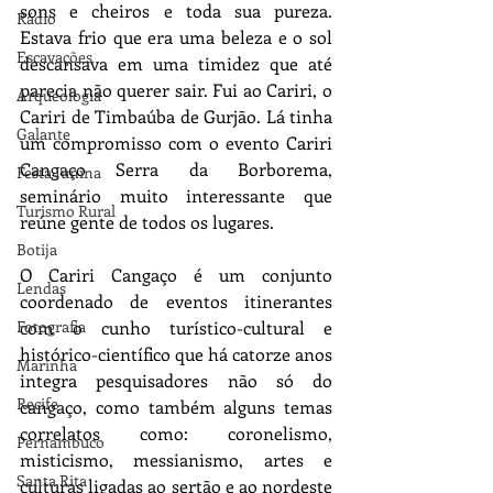
sons e cheiros e toda sua pureza. 
Rádio
Estava frio que era uma beleza e o sol 
Escavações
descansava em uma timidez que até 
parecia não querer sair. Fui ao Cariri, o 
Arqueologia
Cariri de Timbaúba de Gurjão. Lá tinha 
Galante
um compromisso com o evento Cariri 
Cangaço Serra da Borborema, 
Festa Junina
seminário muito interessante que 
Turismo Rural
reúne gente de todos os lugares.
Botija
O Cariri Cangaço é um conjunto 
Lendas
coordenado de eventos itinerantes 
com o cunho turístico-cultural e 
Fotografia
histórico-científico que há catorze anos 
Marinha
integra pesquisadores não só do 
Recife
cangaço, como também alguns temas 
correlatos como: coronelismo, 
Pernambuco
misticismo, messianismo, artes e 
Santa Rita
culturas ligadas ao sertão e ao nordeste 