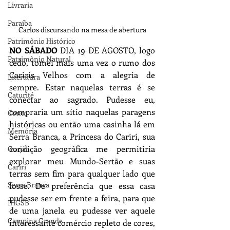
Livraria
Paraíba
Carlos discursando na mesa de abertura
Patrimônio Histórico
NO SÁBADO 
DIA 19 DE AGOSTO, logo 
Patrimônio Natural
cedo, tomei mais uma vez o rumo dos 
Cariris Velhos com a alegria de 
Literatura
sempre. Estar naquelas terras é se 
Caturité
conectar ao sagrado. Pudesse eu, 
compraria um sítio naquelas paragens 
Conto
históricas ou então uma casinha lá em 
Memória
Serra Branca, a Princesa do Cariri, sua 
condição geográfica me permitiria 
Gurjão
explorar meu Mundo-Sertão e suas 
Cariri
terras sem fim para qualquer lado que 
Serra Branca
fosse. De preferência que essa casa 
pudesse ser em frente a feira, para que 
IHGSB
de uma janela eu pudesse ver aquele 
Campina Grande
interessante comércio repleto de cores, 