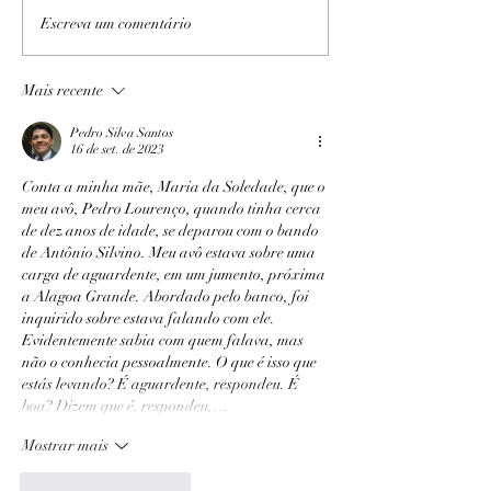
Expedição PB/AL I e II
Escreva um comentário
Mais recente
Pedro Silva Santos
16 de set. de 2023
Conta a minha mãe, Maria da Soledade, que o 
meu avô, Pedro Lourenço, quando tinha cerca 
de dez anos de idade, se deparou com o bando 
de Antônio Silvino. Meu avô estava sobre uma 
carga de aguardente, em um jumento, próxima 
a Alagoa Grande. Abordado pelo banco, foi 
inquirido sobre estava falando com ele. 
Evidentemente sabia com quem falava, mas 
não o conhecia pessoalmente. O que é isso que 
estás levando? É aguardente, respondeu. É 
boa? Dizem que é, respondeu,…
Mostrar mais
Curtir
Responder