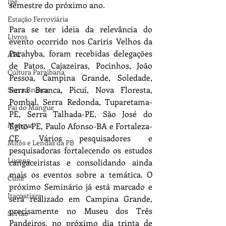
Ipê
semestre do próximo ano.
Estação Ferroviária
Para se ter ideia da relevância do 
Livros
evento ocorrido nos Cariris Velhos da 
Parahyba, foram recebidas delegações 
APL
de Patos, Cajazeiras, Pocinhos, João 
Cultura Paraibana
Pessoa, Campina Grande, Soledade, 
Serra Branca, Picuí, Nova Floresta, 
Serra Branca
Pombal, Serra Redonda, Tuparetama-
Pai do Mangue
PE, Serra Talhada-PE, São José do 
Mangue
Egito-PE, Paulo Afonso-BA e Fortaleza-
CE. Vários pesquisadores e 
Mitos e Lendas da PB
pesquisadoras fortalecendo os estudos 
Lucena
cangaceiristas e consolidando ainda 
mais os eventos sobre a temática. O 
Cuité
próximo Seminário já está marcado e 
Itacoatiara
será realizado em Campina Grande, 
precisamente no Museu dos Três 
Sertão
Pandeiros, no próximo dia trinta de 