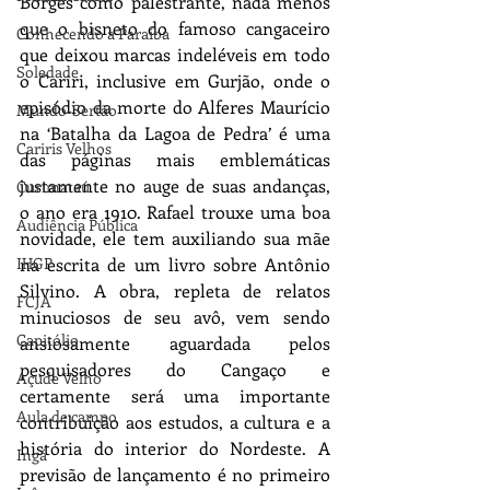
Borges como palestrante, nada menos 
que o bisneto do famoso cangaceiro 
Conhecendo a Paraíba
que deixou marcas indeléveis em todo 
Soledade
o Cariri, inclusive em Gurjão, onde o 
episódio da morte do Alferes Maurício 
Mundo-Sertão
na ‘Batalha da Lagoa de Pedra’ é uma 
Cariris Velhos
das páginas mais emblemáticas 
justamente no auge de suas andanças, 
Curimataú
o ano era 1910. Rafael trouxe uma boa 
Audiência Pública
novidade, ele tem auxiliando sua mãe 
na escrita de um livro sobre Antônio 
IHGP
Silvino. A obra, repleta de relatos 
FCJA
minuciosos de seu avô, vem sendo 
Capitólio
ansiosamente aguardada pelos 
pesquisadores do Cangaço e 
Açude Velho
certamente será uma importante 
Aula de campo
contribuição aos estudos, a cultura e a 
história do interior do Nordeste. A 
Ingá
previsão de lançamento é no primeiro 