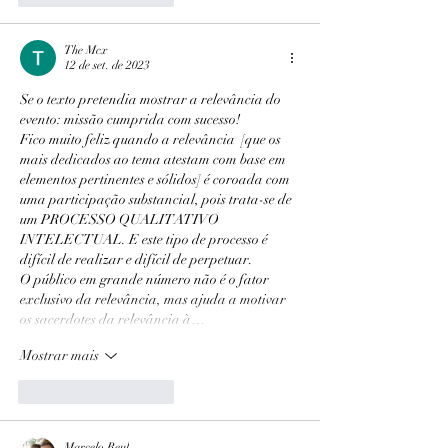
The Mcx
12 de set. de 2023
Se o texto pretendia mostrar a relevância do 
evento: missão cumprida com sucesso!
Fico muito feliz quando a relevância  [que os 
mais dedicados ao tema atestam com base em 
elementos pertinentes e sólidos] é coroada com 
uma participação substancial, pois trata-se de 
um PROCESSO QUALITATIVO 
INTELECTUAL. E este tipo de processo é 
difícil de realizar e difícil de perpetuar.
O público em grande número não é o fator 
exclusivo da relevância, mas ajuda a motivar 
os sacerdotes da relevância à…
Mostrar mais
Curtir
Responder
Marcelo Reul