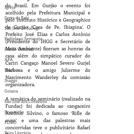
do Brasil. Em Gurjão o evento foi 
Igreja
acolhido pela Prefeitura Municipal e 
Serra da Raiz
pelo Instituto Histórico e Geographico 
de Gurjão ‘Casa de Pe. Ibiapina’. O 
São José do Sabugí
Prefeito José Elias e Carlos Antônio 
Pediplano Sertanejo
(Presidente do IHGG e Secretário de 
Meio Ambiente) fizeram as honras da 
Seridó Oriental
casa além do simpático curador do 
APA
Cariri Cangaço Manoel Severo Gurjel 
Barbosa e o amigo Julierme do 
Folclore
Nascimento Wanderley da comissão 
Ihaggo
organizadora.
Goiana
A temática do seminário (realizado na 
São José dos Cordeiros
Fundac) foi dedicada ao cangaceiro 
Boqueirão
Antônio Silvino, o famoso ‘Rifle de 
ouro’ e uma das palestras mais 
FLIBO
concorridas teve o publicitário Rafael 
Feira Literária