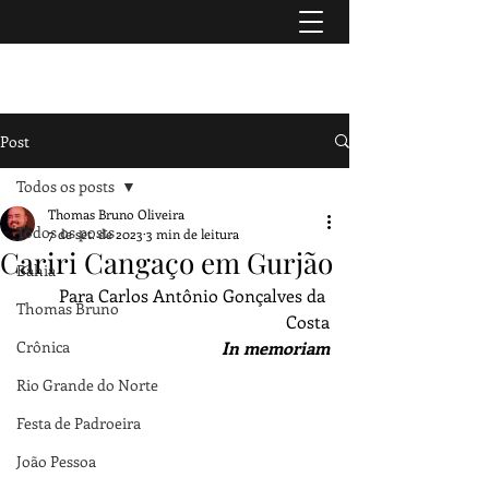
TURISMO & HISTÓRIA
Post
Todos os posts
Thomas Bruno Oliveira
Todos os posts
7 de set. de 2023
3 min de leitura
Cariri Cangaço em Gurjão
Bahia
Para Carlos Antônio Gonçalves da 
Thomas Bruno
Costa
Crônica
In memoriam
Rio Grande do Norte
Festa de Padroeira
João Pessoa