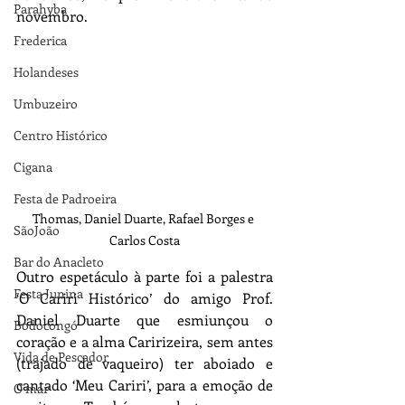
Parahyba
novembro.
Frederica
Holandeses
Umbuzeiro
Centro Histórico
Cigana
Festa de Padroeira
Thomas, Daniel Duarte, Rafael Borges e 
SãoJoão
Carlos Costa
Bar do Anacleto
Outro espetáculo à parte foi a palestra 
Festa Junina
‘O Cariri Histórico’ do amigo Prof. 
Daniel Duarte que esmiunçou o 
Bodocongó
coração e a alma Caririzeira, sem antes 
Vida de Pescador
(trajado de vaqueiro) ter aboiado e 
cantado ‘Meu Cariri’, para a emoção de 
O mar