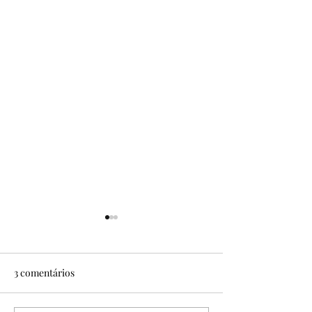
3 comentários
No Sítio Areal