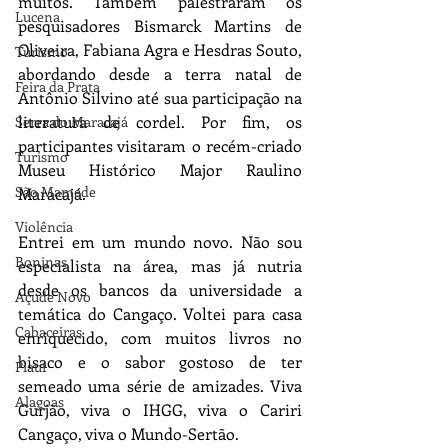
muitos. Também palestraram os 
Lucena
pesquisadores Bismarck Martins de 
Oliveira, Fabiana Agra e Hesdras Souto, 
Turismo
abordando desde a terra natal de 
Feira da Prata
Antônio Silvino até sua participação na 
literatura de cordel. Por fim, os 
Serra do Maracajá
participantes visitaram o recém-criado 
Turismo
Museu Histórico Major Raulino 
São Mamede
Maracajá.
Violência
Entrei em um mundo novo. Não sou 
Boninas
especialista na área, mas já nutria 
desde os bancos da universidade a 
Açude Novo
temática do Cangaço. Voltei para casa 
Cabaceiras
enriquecido, com muitos livros no 
bisaco e o sabor gostoso de ter 
Piauí
semeado uma série de amizades. Viva 
Alagoas
Gurjão, viva o IHGG, viva o Cariri 
Cangaço, viva o Mundo-Sertão.