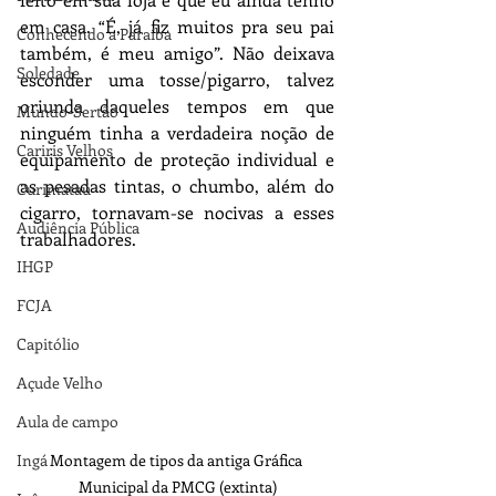
em casa. “É, já fiz muitos pra seu pai 
Conhecendo a Paraíba
também, é meu amigo”. Não deixava 
Soledade
esconder uma tosse/pigarro, talvez 
oriunda daqueles tempos em que 
Mundo-Sertão
ninguém tinha a verdadeira noção de 
Cariris Velhos
equipamento de proteção individual e 
as pesadas tintas, o chumbo, além do 
Curimataú
cigarro, tornavam-se nocivas a esses 
Audiência Pública
trabalhadores. 
IHGP
FCJA
Capitólio
Açude Velho
Aula de campo
Ingá
Montagem de tipos da antiga Gráfica 
Municipal da PMCG (extinta)