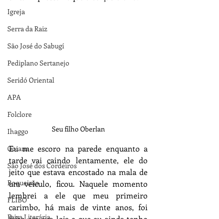
Igreja
Serra da Raiz
São José do Sabugí
Pediplano Sertanejo
Seridó Oriental
APA
Folclore
Seu filho Oberlan
Ihaggo
Eu me escoro na parede enquanto a 
Goiana
tarde vai caindo lentamente, ele do 
São José dos Cordeiros
jeito que estava encostado na mala de 
Boqueirão
um veículo, ficou. Naquele momento 
lembrei a ele que meu primeiro 
FLIBO
carimbo, há mais de vinte anos, foi 
Feira Literária
feito em sua loja e que eu ainda tenho 