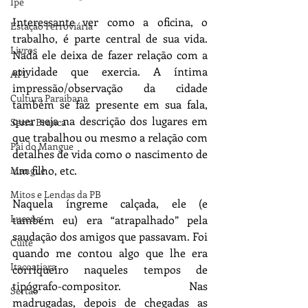
Ipê
Interessante ver como a oficina, o 
Estação Ferroviária
trabalho, é parte central de sua vida. 
Livros
Nada ele deixa de fazer relação com a 
atividade que exercia. A íntima 
APL
impressão/observação da cidade 
Cultura Paraibana
também se faz presente em sua fala, 
quer seja na descrição dos lugares em 
Serra Branca
que trabalhou ou mesmo a relação com 
Pai do Mangue
detalhes de vida como o nascimento de 
um filho, etc. 
Mangue
Mitos e Lendas da PB
Naquela íngreme calçada, ele (e 
Lucena
também eu) era “atrapalhado” pela 
saudação dos amigos que passavam. Foi 
Cuité
quando me contou algo que lhe era 
Itacoatiara
corriqueiro naqueles tempos de 
tipógrafo-compositor. Nas 
Sertão
madrugadas, depois de chegadas as 