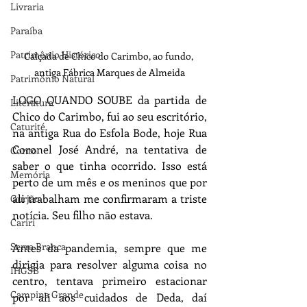
Livraria
Paraíba
Patrimônio Histórico
Calçada de Chico do Carimbo, ao fundo, 
antiga Fábrica Marques de Almeida
Patrimônio Natural
LOGO QUANDO SOUBE da partida de 
Literatura
Chico do Carimbo, fui ao seu escritório, 
Caturité
na antiga Rua do Esfola Bode, hoje Rua 
Coronel José André, na tentativa de 
Conto
saber o que tinha ocorrido. Isso está 
Memória
perto de um mês e os meninos que por 
ali trabalham me confirmaram a triste 
Gurjão
notícia. Seu filho não estava. 
Cariri
Serra Branca
Antes da pandemia, sempre que me 
dirigia para resolver alguma coisa no 
IHGSB
centro, tentava primeiro estacionar 
Campina Grande
por ali aos cuidados de Deda, daí 