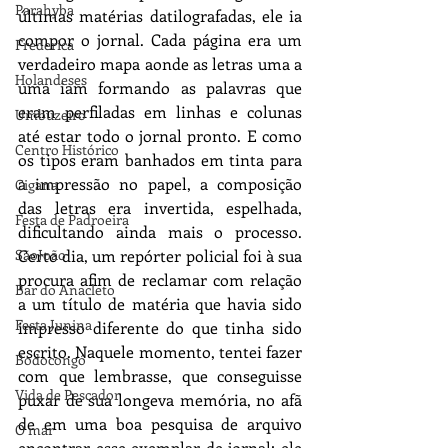
Parahyba
últimas matérias datilografadas, ele ia 
compor o jornal. Cada página era um 
Frederica
verdadeiro mapa aonde as letras uma a 
Holandeses
uma iam formando as palavras que 
eram perfiladas em linhas e colunas 
Umbuzeiro
até estar todo o jornal pronto. E como 
Centro Histórico
os tipos eram banhados em tinta para 
a impressão no papel, a composição 
Cigana
das letras era invertida, espelhada, 
Festa de Padroeira
dificultando ainda mais o processo. 
SãoJoão
Certo dia, um repórter policial foi à sua 
procura afim de reclamar com relação 
Bar do Anacleto
a um título de matéria que havia sido 
Festa Junina
impresso diferente do que tinha sido 
escrito. Naquele momento, tentei fazer 
Bodocongó
com que lembrasse, que conseguisse 
Vida de Pescador
puxar de sua longeva memória, no afã 
de em uma boa pesquisa de arquivo 
O mar
encontrar esse exemplar de jornal; ele 