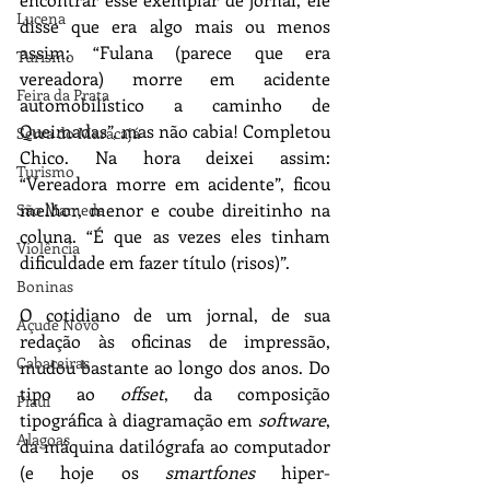
Lucena
disse que era algo mais ou menos 
assim: “Fulana (parece que era 
Turismo
vereadora) morre em acidente 
Feira da Prata
automobilístico a caminho de 
Queimadas”, mas não cabia! Completou 
Serra do Maracajá
Chico. Na hora deixei assim: 
Turismo
“Vereadora morre em acidente”, ficou 
melhor, menor e coube direitinho na 
São Mamede
coluna. “É que as vezes eles tinham 
Violência
dificuldade em fazer título (risos)”.
Boninas
O cotidiano de um jornal, de sua 
Açude Novo
redação às oficinas de impressão, 
Cabaceiras
mudou bastante ao longo dos anos. Do 
tipo ao 
offset
, da composição 
Piauí
tipográfica à diagramação em 
software
, 
Alagoas
da máquina datilógrafa ao computador 
(e hoje os 
smartfones
 hiper-