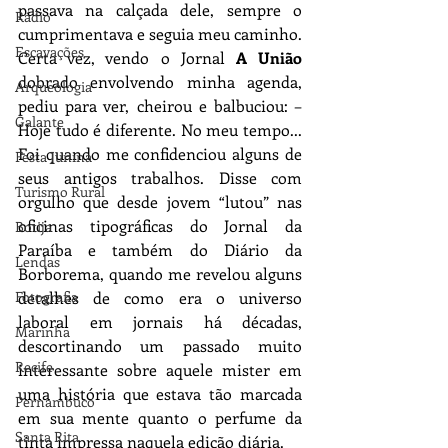
passava na calçada dele, sempre o 
Rádio
cumprimentava e seguia meu caminho. 
Escavações
Certa vez, vendo o Jornal 
A União
dobrado envolvendo minha agenda, 
Arqueologia
pediu para ver, cheirou e balbuciou: ­– 
Galante
Hoje tudo é diferente. No meu tempo... 
Foi quando me confidenciou alguns de 
Festa Junina
seus antigos trabalhos. Disse com 
Turismo Rural
orgulho que desde jovem “lutou” nas 
oficinas tipográficas do Jornal da 
Botija
Paraíba e também do Diário da 
Lendas
Borborema, quando me revelou alguns 
detalhes de como era o universo 
Fotografia
laboral em jornais há décadas, 
Marinha
descortinando um passado muito 
Recife
interessante sobre aquele mister em 
uma história que estava tão marcada 
Pernambuco
em sua mente quanto o perfume da 
Santa Rita
tinta impressa naquela edição diária.