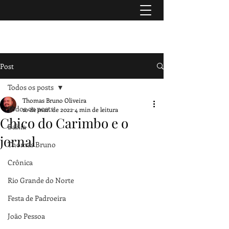
TURISMO & HISTÓRIA
Post
Todos os posts
Thomas Bruno Oliveira
Todos os posts
10 de mar. de 2022
4 min de leitura
Chico do Carimbo e o
Bahia
jornal
Thomas Bruno
Crônica
Rio Grande do Norte
Festa de Padroeira
João Pessoa