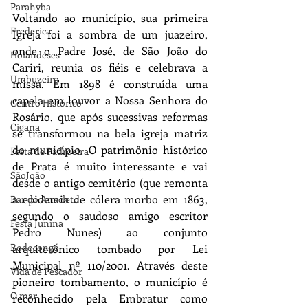
Parahyba
Voltando ao município, sua primeira 
Frederica
Igreja foi a sombra de um juazeiro, 
onde o Padre José, de São João do 
Holandeses
Cariri, reunia os fiéis e celebrava a 
Umbuzeiro
missa. Em 1898 é construída uma 
capela em louvor a Nossa Senhora do 
Centro Histórico
Rosário, que após sucessivas reformas 
Cigana
se transformou na bela igreja matriz 
do município. O patrimônio histórico 
Festa de Padroeira
de Prata é muito interessante e vai 
SãoJoão
desde o antigo cemitério (que remonta 
a epidemia de cólera morbo em 1863, 
Bar do Anacleto
segundo o saudoso amigo escritor 
Festa Junina
Pedro Nunes) ao conjunto 
Bodocongó
arquitetônico tombado por Lei 
Municipal nº 110/2001. Através deste 
Vida de Pescador
pioneiro tombamento, o município é 
O mar
reconhecido pela Embratur como 