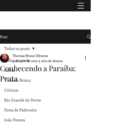
TURISMO & HISTÓRIA
Post
Todos os posts
Thomas Bruno Oliveira
Todos os posts
4 de nov. de 2021
3 min de leitura
Conhecendo a Paraíba:
Bahia
Prata
Thomas Bruno
Crônica
Rio Grande do Norte
Festa de Padroeira
João Pessoa