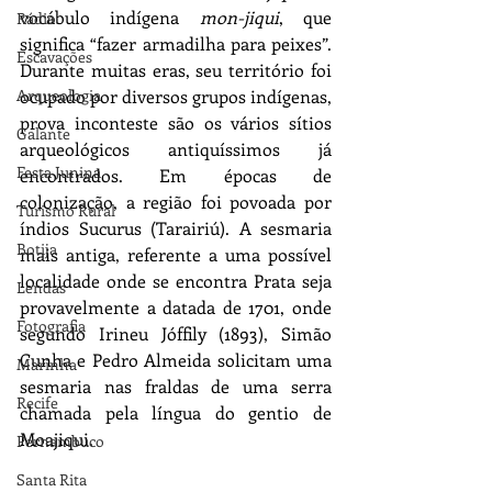
vocábulo indígena 
mon-jiqui
, que 
Rádio
significa “fazer armadilha para peixes”. 
Escavações
Durante muitas eras, seu território foi 
Arqueologia
ocupado por diversos grupos indígenas, 
prova inconteste são os vários sítios 
Galante
arqueológicos antiquíssimos já 
Festa Junina
encontrados. Em épocas de 
colonização, a região foi povoada por 
Turismo Rural
índios Sucurus (Tarairiú). A sesmaria 
Botija
mais antiga, referente a uma possível 
localidade onde se encontra Prata seja 
Lendas
provavelmente a datada de 1701, onde 
Fotografia
segundo Irineu Jóffily (1893), Simão 
Cunha e Pedro Almeida solicitam uma 
Marinha
sesmaria nas fraldas de uma serra 
Recife
chamada pela língua do gentio de 
Moajiqui.
Pernambuco
Santa Rita