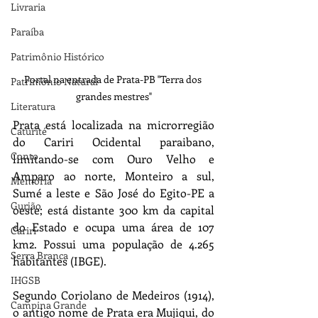
Livraria
Paraíba
Patrimônio Histórico
Portal na entrada de Prata-PB "Terra dos 
Patrimônio Natural
grandes mestres"
Literatura
Prata está localizada na microrregião 
Caturité
do Cariri Ocidental paraibano, 
Conto
limitando-se com Ouro Velho e 
Amparo ao norte, Monteiro a sul, 
Memória
Sumé a leste e São José do Egito-PE a 
Gurjão
oeste; está distante 300 km da capital 
do Estado e ocupa uma área de 107 
Cariri
km2. Possui uma população de 4.265 
Serra Branca
habitantes (IBGE).
IHGSB
Segundo Coriolano de Medeiros (1914), 
Campina Grande
o antigo nome de Prata era Mujiqui, do 