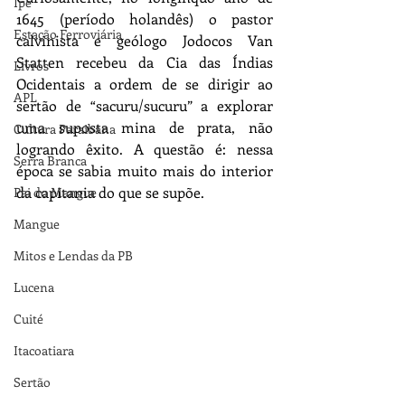
Ipê
1645 (período holandês) o pastor 
Estação Ferroviária
calvinista e geólogo Jodocos Van 
Statten recebeu da Cia das Índias 
Livros
Ocidentais a ordem de se dirigir ao 
APL
sertão de “sacuru/sucuru” a explorar 
uma suposta mina de prata, não 
Cultura Paraibana
logrando êxito. A questão é: nessa 
Serra Branca
época se sabia muito mais do interior 
da capitania do que se supõe.
Pai do Mangue
Mangue
Mitos e Lendas da PB
Lucena
Cuité
Itacoatiara
Sertão