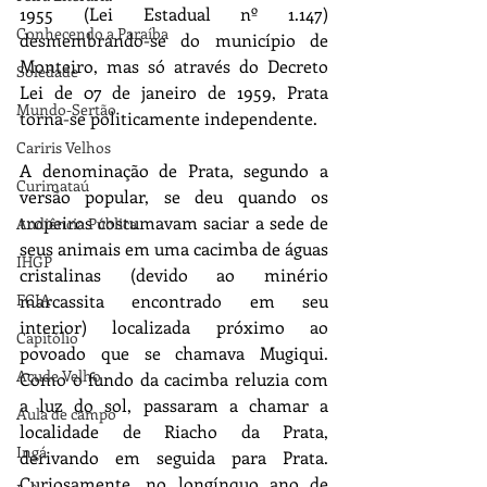
1955 (Lei Estadual nº 1.147) 
Conhecendo a Paraíba
desmembrando-se do município de 
Monteiro, mas só através do Decreto 
Soledade
Lei de 07 de janeiro de 1959, Prata 
Mundo-Sertão
torna-se politicamente independente.
Cariris Velhos
A denominação de Prata, segundo a 
Curimataú
versão popular, se deu quando os 
tropeiros costumavam saciar a sede de 
Audiência Pública
seus animais em uma cacimba de águas 
IHGP
cristalinas (devido ao minério 
FCJA
marcassita encontrado em seu 
interior) localizada próximo ao 
Capitólio
povoado que se chamava Mugiqui. 
Açude Velho
Como o fundo da cacimba reluzia com 
a luz do sol, passaram a chamar a 
Aula de campo
localidade de Riacho da Prata, 
Ingá
derivando em seguida para Prata. 
Curiosamente, no longínquo ano de 