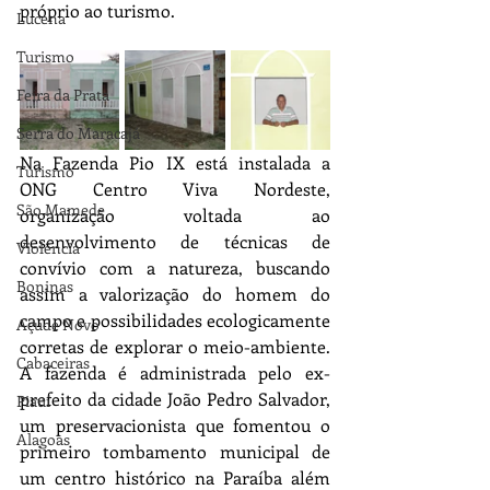
próprio ao turismo.
Lucena
Turismo
Feira da Prata
Serra do Maracajá
Na Fazenda Pio IX está instalada a 
Turismo
ONG Centro Viva Nordeste, 
São Mamede
organização voltada ao 
desenvolvimento de técnicas de 
Violência
convívio com a natureza, buscando 
Boninas
assim a valorização do homem do 
campo e possibilidades ecologicamente 
Açude Novo
corretas de explorar o meio-ambiente. 
Cabaceiras
A fazenda é administrada pelo ex-
prefeito da cidade João Pedro Salvador, 
Piauí
um preservacionista que fomentou o 
Alagoas
primeiro tombamento municipal de 
um centro histórico na Paraíba além 