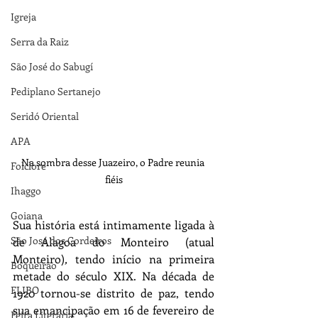
Igreja
Serra da Raiz
São José do Sabugí
Pediplano Sertanejo
Seridó Oriental
APA
Na sombra desse Juazeiro, o Padre reunia 
Folclore
fiéis
Ihaggo
Goiana
Sua história está intimamente ligada à 
São José dos Cordeiros
de Alagoa do Monteiro (atual 
Monteiro)
, 
tendo início na primeira 
Boqueirão
metade do século XIX. Na década de 
FLIBO
1920 tornou-se distrito de paz, tendo 
sua emancipação em 16 de fevereiro de 
Feira Literária