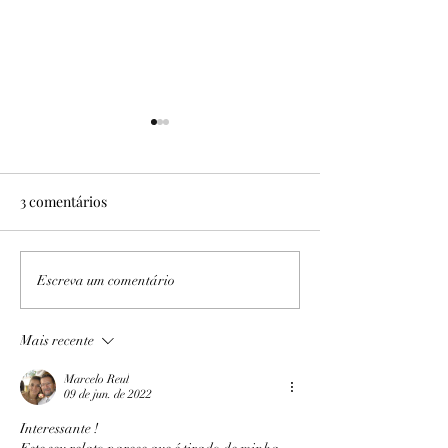
3 comentários
No Sítio Areal
Expedição PB/AL I e II
Escreva um comentário
Mais recente
Marcelo Reul
09 de jun. de 2022
Interessante !