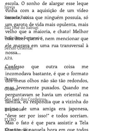
escola. O sonho de alargar esse leque 
Igreja
vinha com a aquisição de um vídeo 
cassete, coisa que ninguém possuía, só 
Serra da Raiz
um garoto de vida mais opulenta, mais 
São José do Sabugí
velho que a maioria, e chato! Melhor 
Pediplano Sertanejo
não dizer quem é, nem mencionar que 
ele morava em uma rua transversal à 
Seridó Oriental
nossa...
APA
Confesso que outra coisa me 
Folclore
incomodava bastante, é que o formato 
Ihaggo
dos meus olhos não são tão redondos, 
mas levemente puxados. Quando me 
Goiana
perguntavam se havia um oriental na 
São José dos Cordeiros
família, eu respondia que a vizinha do 
primo de uma amiga era japonesa, 
Boqueirão
“deve ser por isso!” e todos sorriam. 
FLIBO
Mas o fato é que para assistir a Tela 
Quente, já naquela hora em que todos 
Feira Literária