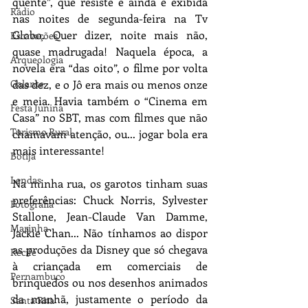
quente”, que resiste e ainda é exibida 
Rádio
nas noites de segunda-feira na Tv 
Globo. Quer dizer, noite mais não, 
Escavações
quase madrugada! Naquela época, a 
Arqueologia
novela era “das oito”, o filme por volta 
Galante
das dez, e o Jô era mais ou menos onze 
e meia. Havia também o “Cinema em 
Festa Junina
Casa” no SBT, mas com filmes que não 
Turismo Rural
chamavam atenção, ou... jogar bola era 
mais interessante!
Botija
Lendas
Na minha rua, os garotos tinham suas 
preferências: Chuck Norris, Sylvester 
Fotografia
Stallone, Jean-Claude Van Damme, 
Marinha
Jackie Chan... Não tínhamos ao dispor 
as produções da Disney que só chegava 
Recife
à criançada em comerciais de 
Pernambuco
brinquedos ou nos desenhos animados 
da manhã, justamente o período da 
Santa Rita