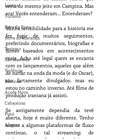
Lucena
seria do mesmo jeito em Campina. Mas 
era! Vocês entenderam... Entenderam?
Turismo
Feira da Prata
Minha sensibilidade para a história me 
fez fugir de muitos seguimentos, 
Serra do Maracajá
preferindo documentários, biografias e 
Turismo
filmes baseados em acontecimentos 
reais. Acho até legal quem se encanta 
São Mamede
com os lançamentos, aqueles que além 
Violência
de surfar na onda da moda (e do Oscar), 
são fartamente divulgados, mas eu 
Boninas
estou no caminho inverso. Até filme de 
Açude Novo
produção iraniana já assisti.
Cabaceiras
Se antigamente dependia da tevê 
Piauí
aberta, hoje é muito diferente. Tenho 
Alagoas
acesso a algumas plataformas de fluxo 
contínuo, o tal 
streaming
, de 