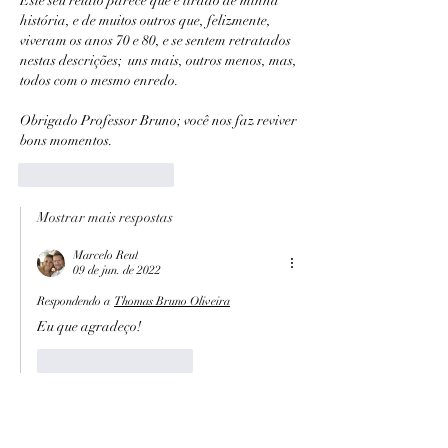
Este seu relato parece que é tirado de minha 
história, e de muitos outros que, felizmente, 
viveram os anos 70 e 80, e se sentem retratados 
nestas descrições;  uns mais, outros menos, mas, 
todos com o mesmo enredo.
Obrigado Professor Bruno; você nos faz reviver 
bons momentos.
Curtir
Responder
Mostrar mais respostas
Marcelo Reul
09 de jun. de 2022
Respondendo a
Thomas Bruno Oliveira
Eu que agradeço!
Curtir
Responder