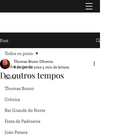
TURISMO & HISTÓRIA
Post
Todos os posts
Thomas Bruno Oliveira
Todos os posts
8 de jun. de 2022
3 min de leitura
De outros tempos
Bahia
Thomas Bruno
Crônica
Rio Grande do Norte
Festa de Padroeira
João Pessoa