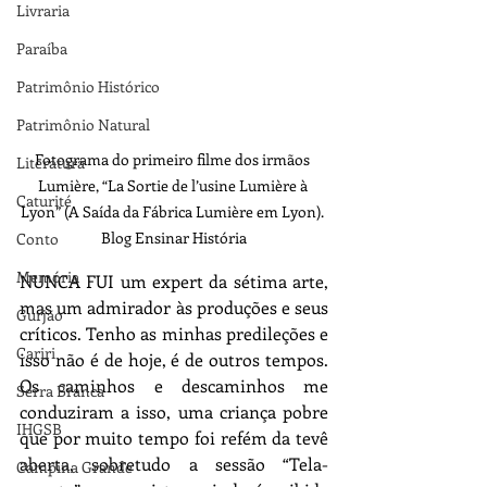
Livraria
Paraíba
Patrimônio Histórico
Patrimônio Natural
Fotograma do primeiro filme dos irmãos 
Literatura
Lumière, “La Sortie de l’usine Lumière à 
Caturité
Lyon” (A Saída da Fábrica Lumière em Lyon). 
 Blog Ensinar História 
Conto
Memória
NUNCA FUI um expert da sétima arte, 
mas um admirador às produções e seus 
Gurjão
críticos. Tenho as minhas predileções e 
Cariri
isso não é de hoje, é de outros tempos. 
Os caminhos e descaminhos me 
Serra Branca
conduziram a isso, uma criança pobre 
IHGSB
que por muito tempo foi refém da tevê 
aberta, sobretudo a sessão “Tela-
Campina Grande