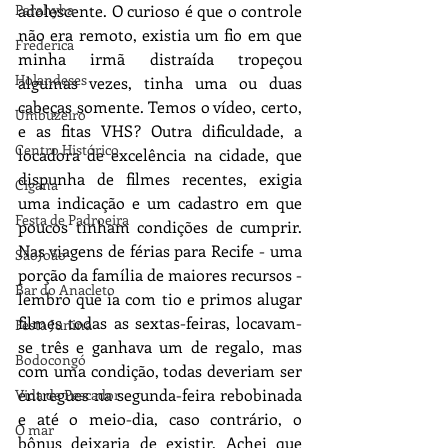
Parahyba
adolescente. O curioso é que o controle 
não era remoto, existia um fio em que 
Frederica
minha irmã distraída tropeçou 
Holandeses
algumas vezes, tinha uma ou duas 
cabeças somente. Temos o vídeo, certo, 
Umbuzeiro
e as fitas VHS? Outra dificuldade, a 
Centro Histórico
locadora de excelência na cidade, que 
dispunha de filmes recentes, exigia 
Cigana
uma indicação e um cadastro em que 
Festa de Padroeira
poucos tinham condições de cumprir. 
Nas viagens de férias para Recife - uma 
SãoJoão
porção da família de maiores recursos - 
Bar do Anacleto
lembro que ia com tio e primos alugar 
filmes todas as sextas-feiras, locavam-
Festa Junina
se três e ganhava um de regalo, mas 
Bodocongó
com uma condição, todas deveriam ser 
entregues na segunda-feira rebobinada 
Vida de Pescador
e até o meio-dia, caso contrário, o 
O mar
bônus deixaria de existir. Achei que 