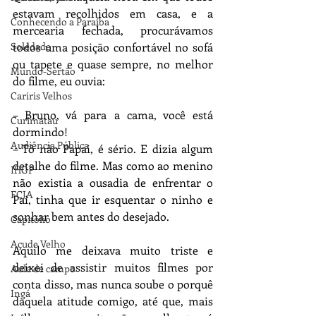
estavam recolhidos em casa, e a 
Conhecendo a Paraíba
mercearia fechada, procurávamos 
Soledade
todos uma posição confortável no sofá 
ou tapete e quase sempre, no melhor 
Mundo-Sertão
do filme, eu ouvia: 
Cariris Velhos
– Bruno, vá para a cama, você está 
Curimataú
dormindo!
Audiência Pública
– Tô não Papai, é sério. E dizia algum 
detalhe do filme. Mas como ao menino 
IHGP
não existia a ousadia de enfrentar o 
FCJA
Pai, tinha que ir esquentar o ninho e 
sonhar bem antes do desejado. 
Capitólio
Açude Velho
Aquilo me deixava muito triste e 
deixei de assistir muitos filmes por 
Aula de campo
conta disso, mas nunca soube o porquê 
Ingá
daquela atitude comigo, até que, mais 