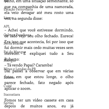
velho, em uma situação semelhante, só 
Ipê
que na companhia de uma namorada, 
Estação Ferroviária
ela veio devagar até meu rosto uma 
Livros
vez, na segunda disse:
APL
– Achei que você estivesse dormindo, 
Cultura Paraibana
de lado vejo seu olho fechado. Eureca! 
Era isso que acontecia, foi por isso que 
Serra Branca
fui dormir mais cedo muitas vezes sem 
Pai do Mangue
merecer. E expliquei tudo a Seu 
Roberto:
Mangue
– Tá vendo Papai? Caramba!
Mitos e Lendas da PB
Daí passei a observar que em várias 
fotos em que estou longe, o olho 
Lucena
parece fechado, fato negado após 
Cuité
aplicar o zoom.
Itacoatiara
Fomos ter um vídeo cassete em casa 
Sertão
depois de muitos anos, eu já 