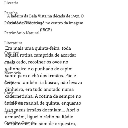
Livraria
Paraíba
A ladeira da Bela Vista na década de 1950. O 
Açude de Bodocongó no centro da imagem 
Patrimônio Histórico
(IBGE)
Patrimônio Natural
Literatura
Era mais uma quinta-feira, toda 
Caturité
aquela rotina cumprida de acordar 
mais cedo, recolher os ovos no 
Conto
galinheiro e o punhado de capim 
Memória
santo para o chá dos irmãos. Pão e 
leite eu também ia buscar, não levava 
Gurjão
dinheiro, era tudo anotado numa 
Cariri
cadernetinha. A rotina de sempre no 
início da manhã de quinta, enquanto 
Serra Branca
isso meus irmãos dormiam... Abri o 
IHGSB
armazém, liguei o rádio na Rádio 
Campina Grande
Borborema, um som de orquestra, 