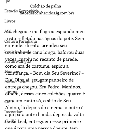
Ipê
Colchão de palha 
Estação Ferroviária
(fatosdesconhecidos.ig.com.br)
Livros
APL
Pai chegou e me flagrou espiando meu 
rosto refletido nas águas do pote. Sem 
Cultura Paraibana
entender direito, acendeu seu 
Serra Branca
cachimbo de cano longo, baforou duas 
vezes, cuspiu no recanto de parede, 
Pai do Mangue
como era de costume, espiou a 
Mangue
vizinhança. ­– Bom dia Seu Severino? – 
Dia! Olha aí, seu companheiro de 
Mitos e Lendas da PB
entrega chegou. Era Pedro. Meninos, 
Lucena
olhem, desses cinco colchões, quatro é 
para um canto só, o sítio de Seu 
Cuité
Alvino, lá depois do cinema, o outro é 
Itacoatiara
aqui para outra banda, depois da volta 
de Zé Leal, entreguem esse primeiro 
Sertão
que é para uma pessoa doente, tem 