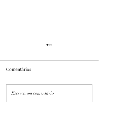
Comentários
No Sítio Areal
Expedição PB/AL I e II
Escreva um comentário