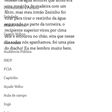
uma mesinha de madeira com um 
Conhecendo a Paraíba
filtro, mas meu irmão Zezinho foi 
Soledade
virar para tirar o restinho da água 
segurando na parte da torneira, o 
Mundo-Sertão
recipiente superior virou por cima 
Cariris Velhos
dele e estourou no chão, eita que nesse 
dia todos nós apanhamos, foi uma pisa 
Curimataú
do diacho! Eu me lembro muito bem.
Audiência Pública
IHGP
FCJA
Capitólio
Açude Velho
Aula de campo
Ingá