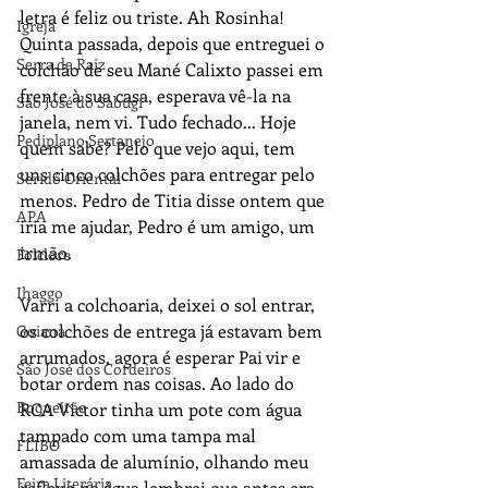
letra é feliz ou triste. Ah Rosinha! 
Igreja
Quinta passada, depois que entreguei o 
Serra da Raiz
colchão de seu Mané Calixto passei em 
frente à sua casa, esperava vê-la na 
São José do Sabugí
janela, nem vi. Tudo fechado... Hoje 
Pediplano Sertanejo
quem sabe? Pelo que vejo aqui, tem 
uns cinco colchões para entregar pelo 
Seridó Oriental
menos. Pedro de Titia disse ontem que 
APA
iria me ajudar, Pedro é um amigo, um 
irmão.
Folclore
Ihaggo
Varri a colchoaria, deixei o sol entrar, 
os colchões de entrega já estavam bem 
Goiana
arrumados, agora é esperar Pai vir e 
São José dos Cordeiros
botar ordem nas coisas. Ao lado do 
Boqueirão
RCA Victor tinha um pote com água 
tampado com uma tampa mal 
FLIBO
amassada de alumínio, olhando meu 
Feira Literária
reflexo na água lembrei que antes era 