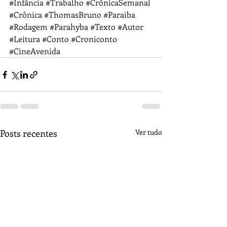
#Infância
#Trabalho
#CrônicaSemanal
#Crônica
#ThomasBruno
#Paraiba
#Rodagem
#Parahyba
#Texto
#Autor
#Leitura
#Conto
#Croniconto
#CineAvenida
Posts recentes
Ver tudo