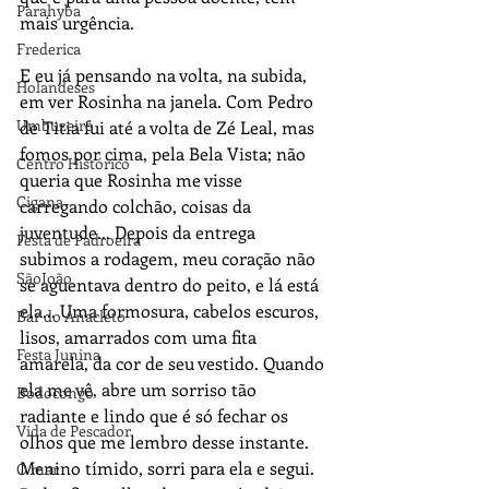
Parahyba
mais urgência.
Frederica
E eu já pensando na volta, na subida, 
Holandeses
em ver Rosinha na janela. Com Pedro 
Umbuzeiro
de Titia fui até a volta de Zé Leal, mas 
fomos por cima, pela Bela Vista; não 
Centro Histórico
queria que Rosinha me visse 
Cigana
carregando colchão, coisas da 
juventude... Depois da entrega 
Festa de Padroeira
subimos a rodagem, meu coração não 
SãoJoão
se aguentava dentro do peito, e lá está 
ela... Uma formosura, cabelos escuros, 
Bar do Anacleto
lisos, amarrados com uma fita 
Festa Junina
amarela, da cor de seu vestido. Quando 
ela me vê, abre um sorriso tão 
Bodocongó
radiante e lindo que é só fechar os 
Vida de Pescador
olhos que me lembro desse instante. 
Menino tímido, sorri para ela e segui. 
O mar