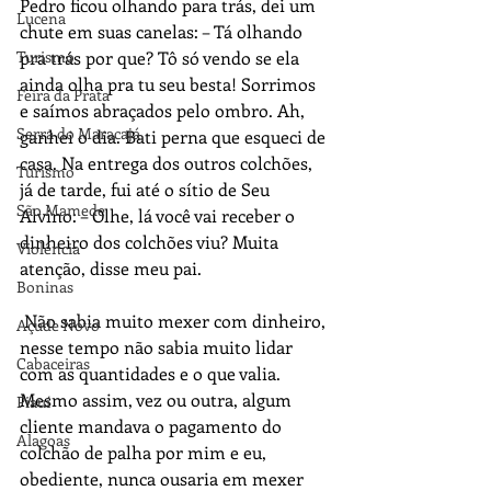
Pedro ficou olhando para trás, dei um 
Lucena
chute em suas canelas: – Tá olhando 
Turismo
pra trás por que? Tô só vendo se ela 
ainda olha pra tu seu besta! Sorrimos 
Feira da Prata
e saímos abraçados pelo ombro. Ah, 
Serra do Maracajá
ganhei o dia. Bati perna que esqueci de 
casa. Na entrega dos outros colchões, 
Turismo
já de tarde, fui até o sítio de Seu 
São Mamede
Alvino: – Olhe, lá você vai receber o 
dinheiro dos colchões viu? Muita 
Violência
atenção, disse meu pai.
Boninas
 Não sabia muito mexer com dinheiro, 
Açude Novo
nesse tempo não sabia muito lidar 
Cabaceiras
com as quantidades e o que valia. 
Mesmo assim, vez ou outra, algum 
Piauí
cliente mandava o pagamento do 
Alagoas
colchão de palha por mim e eu, 
obediente, nunca ousaria em mexer 