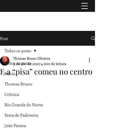
TURISMO & HISTÓRIA
Post
Todos os posts
Thomas Bruno Oliveira
Todos os posts
9 de abr. de 2020
4 min de leitura
E a “pisa” comeu no centro
Bahia
Thomas Bruno
Crônica
Rio Grande do Norte
Festa de Padroeira
João Pessoa