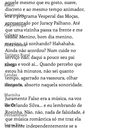
aquele mesmo que eu gosto, suave, 
Rádio
discreto e ao mesmo tempo animador, 
Escavações
era o programa Vesperal das Moças, 
apresentado por Juracy Palhano. Até 
Arqueologia
que uma vizinha passa na frente e me 
Galante
saúda: Menino, bom dia menino, 
menino, tá sonhando? Hahahaha. 
Festa Junina
Ainda não acordou? Num cuide no 
Turismo Rural
serviço não, daqui a pouco seu pai 
chega e você aí... Quando percebo que 
Botija
estou há minutos, não sei quanto 
Lendas
tempo, agarrado na vassoura, olhar 
distante, absorto naquela sonoridade.
Fotografia
Marinha
Juramento Falso era a música, na voz 
de Orlando Silva... e eu lembrando de 
Recife
Rosinha. Não, não, nada de falsidade, é 
Pernambuco
que música romântica só me traz ela 
Santa Rita
na mente independentemente se a 