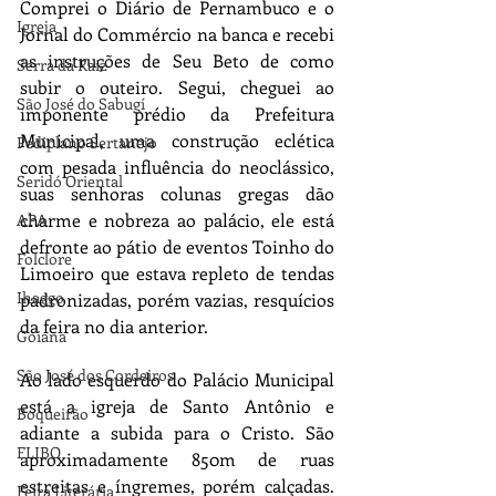
Comprei o Diário de Pernambuco e o 
Igreja
Jornal do Commércio na banca e recebi 
as instruções de Seu Beto de como 
Serra da Raiz
subir o outeiro. Segui, cheguei ao 
São José do Sabugí
imponente prédio da Prefeitura 
Municipal, uma construção eclética 
Pediplano Sertanejo
com pesada influência do neoclássico, 
Seridó Oriental
suas senhoras colunas gregas dão 
charme e nobreza ao palácio, ele está 
APA
defronte ao pátio de eventos Toinho do 
Folclore
Limoeiro que estava repleto de tendas 
Ihaggo
padronizadas, porém vazias, resquícios 
da feira no dia anterior. 
Goiana
São José dos Cordeiros
Ao lado esquerdo do Palácio Municipal 
está a igreja de Santo Antônio e 
Boqueirão
adiante a subida para o Cristo. São 
FLIBO
aproximadamente 850m de ruas 
estreitas e íngremes, porém calçadas. 
Feira Literária