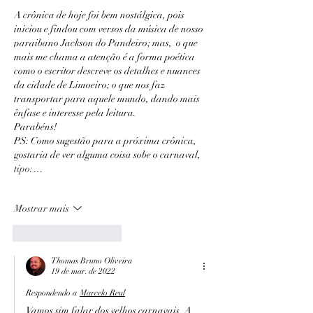
A crônica de hoje foi bem nostálgica, pois 
iniciou e findou com versos da música de nosso 
paraibano Jackson do Pandeiro; mas,  o que 
mais me chama a atenção é a forma poética  
como o escritor descreve os detalhes e nuances 
da cidade de Limoeiro; o que nos faz 
transportar para aquele mundo, dando mais 
ênfase e interesse pela leitura.
Parabéns!
PS: Como sugestão para a próxima crônica, 
gostaria de ver alguma coisa sobe o carnaval, 
tipo:…
Mostrar mais
Curtir
Responder
Thomas Bruno Oliveira
19 de mar. de 2022
Respondendo a
Marcelo Reul
Vamos sim falar dos velhos carnavais. A 