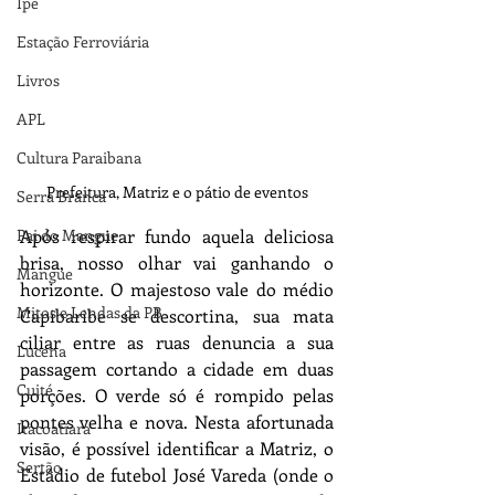
Ipê
Estação Ferroviária
Livros
APL
Cultura Paraibana
Prefeitura, Matriz e o pátio de eventos
Serra Branca
Pai do Mangue
Após respirar fundo aquela deliciosa 
brisa, nosso olhar vai ganhando o 
Mangue
horizonte. O majestoso vale do médio 
Mitos e Lendas da PB
Capibaribe se descortina, sua mata 
ciliar entre as ruas denuncia a sua 
Lucena
passagem cortando a cidade em duas 
Cuité
porções. O verde só é rompido pelas 
pontes velha e nova. Nesta afortunada 
Itacoatiara
visão, é possível identificar a Matriz, o 
Sertão
Estádio de futebol José Vareda (onde o 