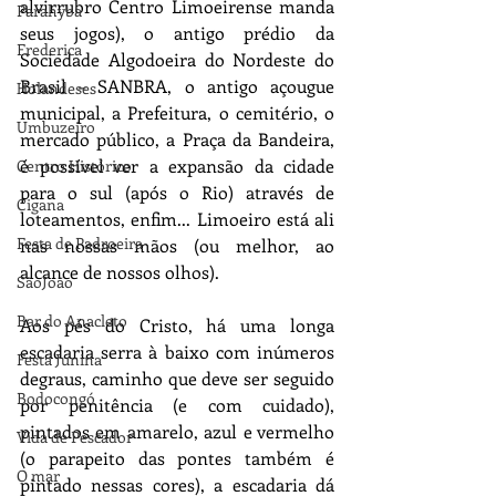
alvirrubro Centro Limoeirense manda 
Parahyba
seus jogos), o antigo prédio da 
Frederica
Sociedade Algodoeira do Nordeste do 
Brasil – SANBRA, o antigo açougue 
Holandeses
municipal, a Prefeitura, o cemitério, o 
Umbuzeiro
mercado público, a Praça da Bandeira, 
é possível ver a expansão da cidade 
Centro Histórico
para o sul (após o Rio) através de 
Cigana
loteamentos, enfim... Limoeiro está ali 
Festa de Padroeira
nas nossas mãos (ou melhor, ao 
alcance de nossos olhos).
SãoJoão
Bar do Anacleto
Aos pés do Cristo, há uma longa 
escadaria serra à baixo com inúmeros 
Festa Junina
degraus, caminho que deve ser seguido 
Bodocongó
por penitência (e com cuidado), 
pintados em amarelo, azul e vermelho 
Vida de Pescador
(o parapeito das pontes também é 
O mar
pintado nessas cores), a escadaria dá 