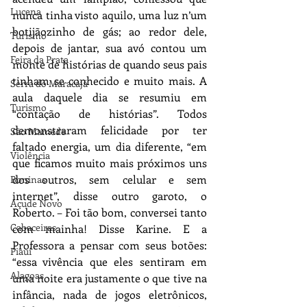
Lucena
nunca tinha visto aquilo, uma luz n’um 
botijãozinho de gás; ao redor dele, 
Turismo
depois de jantar, sua avó contou um 
Feira da Prata
monte de histórias de quando seus pais 
tinham se conhecido e muito mais. A 
Serra do Maracajá
aula daquele dia se resumiu em 
Turismo
“contação de histórias”. Todos 
demonstraram felicidade por ter 
São Mamede
faltado energia, um dia diferente, “em 
Violência
que ficamos muito mais próximos uns 
dos outros, sem celular e sem 
Boninas
internet”, disse outro garoto, o 
Açude Novo
Roberto. – Foi tão bom, conversei tanto 
Cabaceiras
com mainha! Disse Karine. E a 
Professora a pensar com seus botões: 
Piauí
“essa vivência que eles sentiram em 
Alagoas
uma noite era justamente o que tive na 
infância, nada de jogos eletrônicos, 