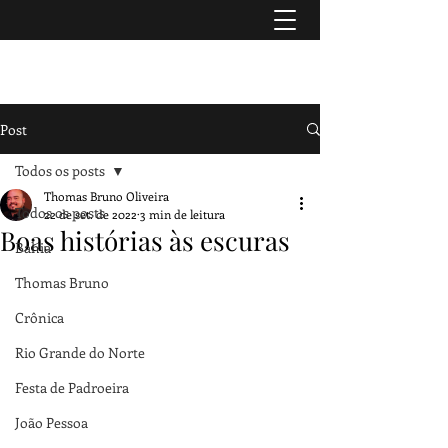
TURISMO & HISTÓRIA
Post
Todos os posts
Thomas Bruno Oliveira
Todos os posts
22 de set. de 2022
3 min de leitura
Boas histórias às escuras
Bahia
Thomas Bruno
Crônica
Rio Grande do Norte
Festa de Padroeira
João Pessoa