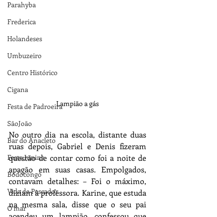
Parahyba
Frederica
Holandeses
Umbuzeiro
Centro Histórico
Cigana
Lampião a gás
Festa de Padroeira
SãoJoão
No outro dia na escola, distante duas 
Bar do Anacleto
ruas depois, Gabriel e Denis fizeram 
Festa Junina
questão de contar como foi a noite de 
apagão em suas casas. Empolgados, 
Bodocongó
contavam detalhes: – Foi o máximo, 
Vida de Pescador
diziam à professora. Karine, que estuda 
na mesma sala, disse que o seu pai 
O mar
acendeu um lampião, confessou que 