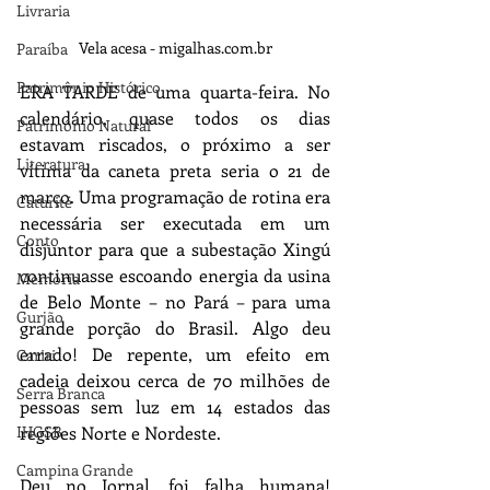
Livraria
Vela acesa - migalhas.com.br
Paraíba
Patrimônio Histórico
ERA TARDE de uma quarta-feira. No 
calendário, quase todos os dias 
Patrimônio Natural
estavam riscados, o próximo a ser 
Literatura
vítima da caneta preta seria o 21 de 
março. Uma programação de rotina era 
Caturité
necessária ser executada em um 
Conto
disjuntor para que a subestação Xingú 
continuasse escoando energia da usina 
Memória
de Belo Monte – no Pará – para uma 
Gurjão
grande porção do Brasil. Algo deu 
errado! De repente, um efeito em 
Cariri
cadeia deixou cerca de 70 milhões de 
Serra Branca
pessoas sem luz em 14 estados das 
IHGSB
regiões Norte e Nordeste.
Campina Grande
Deu no Jornal, foi falha humana! 