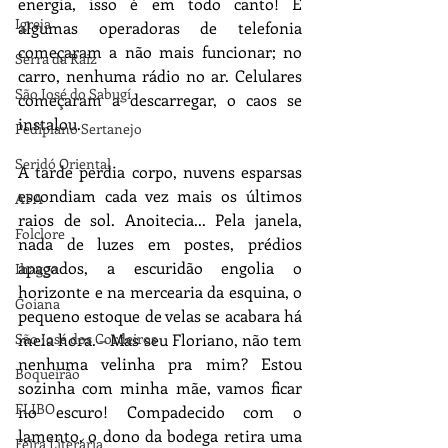
energia, isso é em todo canto! E 
Igreja
algumas operadoras de telefonia 
começaram a não mais funcionar; no 
Serra da Raiz
carro, nenhuma rádio no ar. Celulares 
São José do Sabugí
começaram a descarregar, o caos se 
instalou.
Pediplano Sertanejo
Seridó Oriental
A tarde perdia corpo, nuvens esparsas 
escondiam cada vez mais os últimos 
APA
raios de sol. Anoitecia... Pela janela, 
Folclore
nada de luzes em postes, prédios 
apagados, a escuridão engolia o 
Ihaggo
horizonte e na mercearia da esquina, o 
Goiana
pequeno estoque de velas se acabara há 
São José dos Cordeiros
meia hora. – Mas seu Floriano, não tem 
nenhuma velinha pra mim? Estou 
Boqueirão
sozinha com minha mãe, vamos ficar 
FLIBO
no escuro! Compadecido com o 
lamento, o dono da bodega retira uma 
Feira Literária