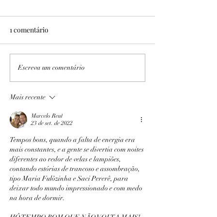
1 comentário
No Sítio Areal
Expedição PB/AL I e II
Escreva um comentário
Mais recente
Marcelo Reul
23 de set. de 2022
Tempos bons, quando a falta de energia era 
mais constantes, e a gente se divertia com noites 
diferentes ao redor de velas e lampiões, 
contando estórias de trancoso e assombração, 
tipo Maria Fulôzinha e Saci Pererê, para 
deixar todo mundo impressionado e com medo 
na hora de dormir.