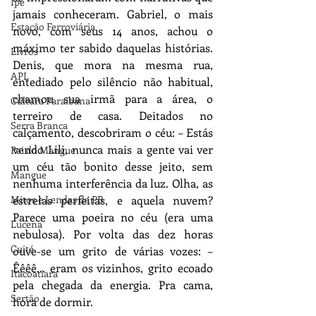
Ipê
jamais conheceram. Gabriel, o mais 
Estação Ferroviária
novo, com seus 14 anos, achou o 
máximo ter sabido daquelas histórias. 
Livros
Denis, que mora na mesma rua, 
APL
entediado pelo silêncio não habitual, 
chamou sua irmã para a área, o 
Cultura Paraibana
terreiro de casa. Deitados no 
Serra Branca
calçamento, descobriram o céu: – Estás 
vendo Lili, nunca mais a gente vai ver 
Pai do Mangue
um céu tão bonito desse jeito, sem 
Mangue
nenhuma interferência da luz. Olha, as 
Mitos e Lendas da PB
estrelas perfeitas, e aquela nuvem? 
Parece uma poeira no céu (era uma 
Lucena
nebulosa). Por volta das dez horas 
Cuité
ouve-se um grito de várias vozes: – 
Êêêê... eram os vizinhos, grito ecoado 
Itacoatiara
pela chegada da energia. Pra cama, 
Sertão
hora de dormir. 