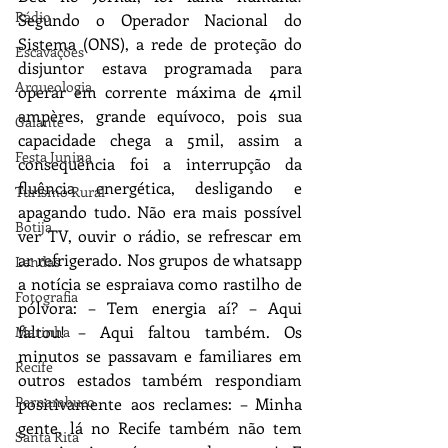
Rádio
Segundo o Operador Nacional do 
Sistema (ONS), a rede de proteção do 
Escavações
disjuntor estava programada para 
Arqueologia
operar em corrente máxima de 4mil 
ampères, grande equívoco, pois sua 
Galante
capacidade chega a 5mil, assim a 
Festa Junina
consequência foi a interrupção da 
fluência energética, desligando e 
Turismo Rural
apagando tudo. Não era mais possível 
Botija
ver TV, ouvir o rádio, se refrescar em 
ar refrigerado. Nos grupos de whatsapp 
Lendas
a notícia se espraiava como rastilho de 
Fotografia
pólvora: – Tem energia aí? – Aqui 
faltou! – Aqui faltou também. Os 
Marinha
minutos se passavam e familiares em 
Recife
outros estados também respondiam 
Pernambuco
positivamente aos reclames: – Minha 
gente, lá no Recife também não tem 
Santa Rita