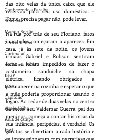
das oito velas da única caixa que ele 
Conhecendo a Paraíba
reservou para seu uso doméstico: –
Tome, precisa pagar não, pode levar.
Soledade
Mundo-Sertão
Na rua por trás de seu Floriano, fatos 
inusitados começaram a aparecer. Em 
Cariris Velhos
casa, já às sete da noite, os jovens 
Curimataú
irmãos Gabriel e Robson sentiram 
fome e foram impedidos de fazer o 
Audiência Pública
costumeiro sanduíche na chapa 
IHGP
elétrica, ficando obrigados a 
permanecer na cozinha e esperar o que 
FCJA
a mãe poderia proporcionar usando o 
Capitólio
fogão. Ao redor de duas velas no centro 
Açude Velho
da mesa, seu Valdemar Guerra, pai dos 
meninos, começa a contar histórias da 
Aula de campo
sua infância, peripécias, é verdade! Os 
Ingá
garotos se divertiam a cada história e 
se impressionaram com narrativas que 