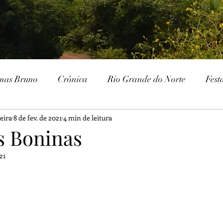
mas Bruno
Crônica
Rio Grande do Norte
Fest
eira
8 de fev. de 2021
4 min de leitura
Paraíba
Patrimônio Histórico
Patrimônio Natura
s Boninas
21
ria
Gurjão
Cariri
Serra Branca
IHGSB
Escavações
Arqueologia
Galante
Festa J