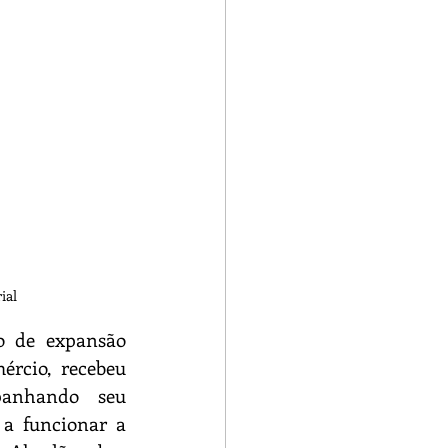
ial 
o de expansão 
rcio, recebeu 
panhando seu 
a funcionar a 