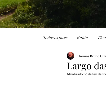
Todos os posts
Bahia
Tho
Thomas Bruno Oliv
João Pessoa
Livraria
Largo da
Atualizado:
10 de fev. de 20
Caturité
Conto
Memó
Campina Grande
Rádio