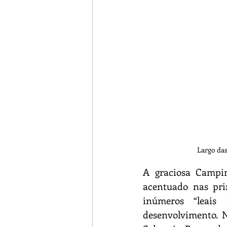
Turismo Rural
Botija
Largo das
A graciosa Campin
acentuado nas pri
inúmeros “leais
desenvolvimento. 