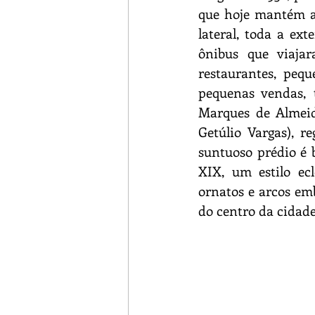
que hoje mantém a 
lateral, toda a ext
ônibus que viajar
restaurantes, pequ
pequenas vendas, 
Marques de Almeid
Getúlio Vargas), r
suntuoso prédio é b
XIX, um estilo ec
ornatos e arcos emb
do centro da cidade