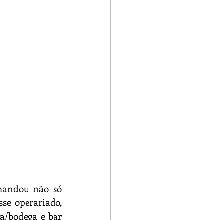
mandou não só 
se operariado, 
a/bodega e bar 