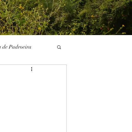
a de Padroeira
l
Literatura
unina