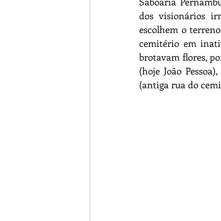
Saboaria Pernambuc
dos visionários i
escolhem o terreno
cemitério em inat
brotavam flores, por
(hoje João Pessoa),
(antiga rua do cemi