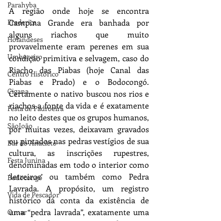
Parahyba
A região onde hoje se encontra 
Campina Grande era banhada por 
Frederica
alguns riachos que muito 
Holandeses
provavelmente eram perenes em sua 
Umbuzeiro
condição primitiva e selvagem, caso do 
Riacho das Piabas (hoje Canal das 
Centro Histórico
Piabas e Prado) e o Bodocongó. 
Cigana
Certamente o nativo buscou nos rios e 
riachos a fonte da vida e é exatamente 
Festa de Padroeira
no leito destes que os grupos humanos, 
SãoJoão
por muitas vezes, deixavam gravados 
ou pintados nas pedras vestígios de sua 
Bar do Anacleto
cultura, as inscrições rupestres, 
Festa Junina
denominadas em todo o interior como 
‘letreiros’ ou também como Pedra 
Bodocongó
Lavrada. A propósito, um registro 
Vida de Pescador
histórico dá conta da existência de 
uma “pedra lavrada”, exatamente uma 
O mar