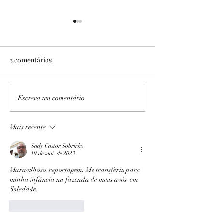
3 comentários
No Sítio Areal
Expedição PB/AL I e II
Escreva um comentário
Mais recente
Sady Castor Sobrinho
19 de mai. de 2023
Maravilhoso  reportagem. Me transferiu para 
minha infância na fazenda de meus avós  em 
Soledade. 
Curtir
Responder