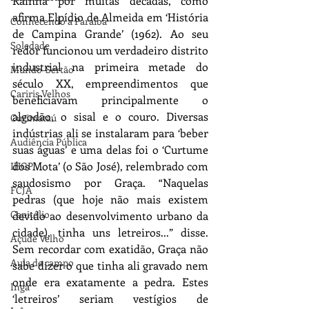
Rainha por muitas décadas, como 
afirma Elpídio de Almeida em ‘História 
Conhecendo a Paraíba
de Campina Grande’ (1962). Ao seu 
Soledade
redor funcionou um verdadeiro distrito 
industrial na primeira metade do 
Mundo-Sertão
século XX, empreendimentos que 
Cariris Velhos
beneficiavam principalmente o 
algodão, o sisal e o couro. Diversas 
Curimataú
indústrias ali se instalaram para ‘beber 
Audiência Pública
suas águas’ e uma delas foi o ‘Curtume 
dos Mota’ (o São José), relembrado com 
IHGP
saudosismo por Graça. “Naquelas 
FCJA
pedras (que hoje não mais existem 
Capitólio
devido ao desenvolvimento urbano da 
cidade), tinha uns letreiros...” disse. 
Açude Velho
Sem recordar com exatidão, Graça não 
Aula de campo
sabe dizer o que tinha ali gravado nem 
onde era exatamente a pedra. Estes 
Ingá
‘letreiros’ seriam vestígios de 