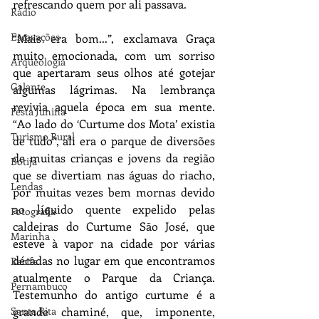
refrescando quem por ali passava. 
Rádio
Escavações
“Mais era bom...”, exclamava Graça 
muito emocionada, com um sorriso 
Arqueologia
que apertaram seus olhos até gotejar 
Galante
algumas lágrimas. Na lembrança 
revivia aquela época em sua mente. 
Festa Junina
“Ao lado do ‘Curtume dos Mota’ existia 
Turismo Rural
de tudo”, ali era o parque de diversões 
de muitas crianças e jovens da região 
Botija
que se divertiam nas águas do riacho, 
Lendas
por muitas vezes bem mornas devido 
ao líquido quente expelido pelas 
Fotografia
caldeiras do Curtume São José, que 
Marinha
esteve à vapor na cidade por várias 
décadas no lugar em que encontramos 
Recife
atualmente o Parque da Criança. 
Pernambuco
Testemunho do antigo curtume é a 
grande chaminé, que, imponente, 
Santa Rita