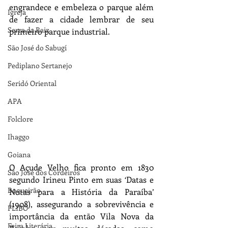
engrandece e embeleza o parque além 
Igreja
de fazer a cidade lembrar de seu 
Serra da Raiz
primeiro parque industrial.
São José do Sabugí
Pediplano Sertanejo
Seridó Oriental
APA
Folclore
Ihaggo
Goiana
O Açude Velho fica pronto em 1830 
São José dos Cordeiros
segundo Irineu Pinto em suas ‘Datas e 
Boqueirão
Notas para a História da Paraíba’ 
(1908), assegurando a sobrevivência e 
FLIBO
importância da então Vila Nova da 
Feira Literária