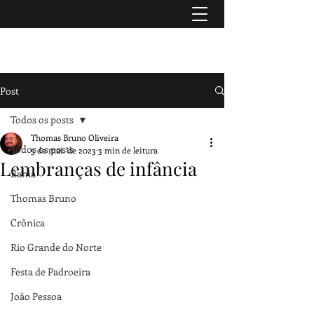
TURISMO & HISTÓRIA
Post
Todos os posts
Thomas Bruno Oliveira
Todos os posts
5 de mai. de 2023
3 min de leitura
Lembranças de infância
Bahia
Thomas Bruno
Crônica
Rio Grande do Norte
Festa de Padroeira
João Pessoa