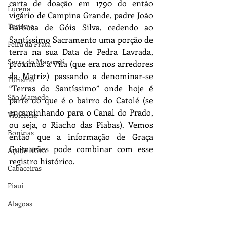
carta de doação em 1790 do então 
Lucena
vigário de Campina Grande, padre João 
Turismo
Barbosa de Góis Silva, cedendo ao 
Santíssimo Sacramento uma porção de 
Feira da Prata
terra na sua Data de Pedra Lavrada, 
Serra do Maracajá
próximas à Vila (que era nos arredores 
da Matriz) passando a denominar-se 
Turismo
“Terras do Santíssimo” onde hoje é 
São Mamede
parte do que é o bairro do Catolé (se 
encaminhando para o Canal do Prado, 
Violência
ou seja, o Riacho das Piabas). Vemos 
Boninas
então que a informação de Graça 
Guimarães pode combinar com esse 
Açude Novo
registro histórico. 
Cabaceiras
Piauí
Alagoas