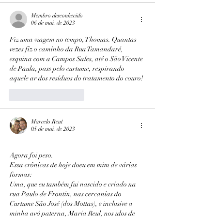
Membro desconhecido
06 de mai. de 2023
Fiz uma viagem no tempo, Thomas. Quantas 
vezes fiz o caminho da Rua Tamandaré, 
esquina com a Campos Sales, até o São Vicente 
de Paula, pass pelo curtume, respirando 
aquele ar dos resíduos do tratamento do couro!
Curtir
Responder
Marcelo Reul
05 de mai. de 2023
Agora foi peso.
Essa crônicas de hoje doeu em mim de várias 
formas:
Uma, que eu também fui nascido e criado na 
rua Paulo de Frontin, nas cercanias do 
Curtume São José (dos Mottas), e inclusive a 
minha avó paterna, Maria Reul, nos idos de 