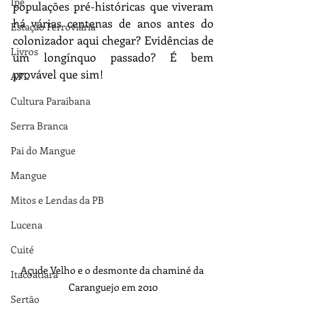
Ipê
populações pré-históricas que viveram 
há várias centenas de anos antes do 
Estação Ferroviária
colonizador aqui chegar? Evidências de 
Livros
um longínquo passado? É bem 
provável que sim!
APL
Cultura Paraibana
Serra Branca
Pai do Mangue
Mangue
Mitos e Lendas da PB
Lucena
Cuité
Açude Velho e o desmonte da chaminé da 
Itacoatiara
Caranguejo em 2010
Sertão