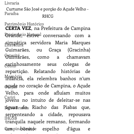
Livraria
Curtume São José e porção do Açude Velho - 
Paraíba
RHCG
Patrimônio Histórico
CERTA VEZ
, na Prefeitura de Campina 
Patrimônio Natural
Grande, estive conversando com a 
simpática servidora Maria Marques 
Literatura
Guimarães, ou Graça (Gracinha) 
Caturité
Guimarães, como a chamavam 
carinhosamente seus colegas de 
Conto
repartição. Relatando histórias de 
Memória
infância, ela relembra banhos n’um 
açude no coração de Campina, o Açude 
Gurjão
Velho, para onde afluíam muitos 
Cariri
jovens no intuito de deleitar-se nas 
águas do Riacho das Piabas que, 
Serra Branca
serpenteando a cidade, repousava 
IHGSB
tranquila naquele remanso, formando 
um bonito espelho d’água e 
Campina Grande