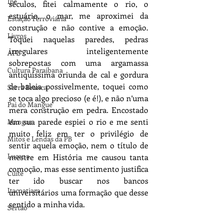
Ipê
séculos, fitei calmamente o rio, o 
estuário, o mar, me aproximei da 
Estação Ferroviária
construção e não contive a emoção. 
Livros
Toquei naquelas paredes, pedras 
irregulares inteligentemente 
APL
sobrepostas com uma argamassa 
Cultura Paraibana
antiquíssima oriunda de cal e gordura 
de baleia possivelmente, toquei como 
Serra Branca
se toca algo precioso (e é!), e não n’uma 
Pai do Mangue
mera construção em pedra. Encostado 
em sua parede espiei o rio e me senti 
Mangue
muito feliz em ter o privilégio de 
Mitos e Lendas da PB
sentir aquela emoção, nem o título de 
Lucena
mestre em História me causou tanta 
comoção, mas esse sentimento justifica 
Cuité
ter ido buscar nos bancos 
Itacoatiara
universitários uma formação que desse 
sentido a minha vida.
Sertão