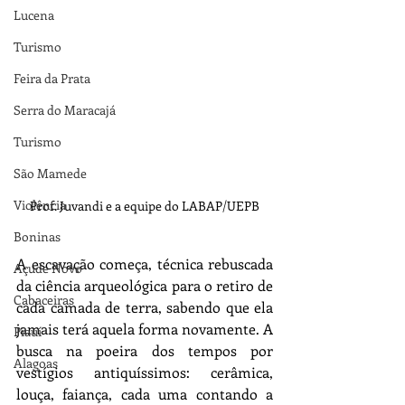
Lucena
Turismo
Feira da Prata
Serra do Maracajá
Turismo
São Mamede
Violência
Prof. Juvandi e a equipe do LABAP/UEPB
Boninas
A escavação começa, técnica rebuscada 
Açude Novo
da ciência arqueológica para o retiro de 
Cabaceiras
cada camada de terra, sabendo que ela 
jamais terá aquela forma novamente. A 
Piauí
busca na poeira dos tempos por 
Alagoas
vestígios antiquíssimos: cerâmica, 
louça, faiança, cada uma contando a 