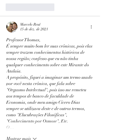
Curtir
Responder
Marcelo Reul
15 de dez. de 2021
Professor Thomas,
É sempre muito bom ler suas crônicas, pois elas 
sempre trazem conhecimentos históricos de 
nossa região; confesso que eu não tinha 
qualquer conhecimento sobre este Mirante do 
Atalaia.
A propósito, fiquei a imaginar um termo usado 
por você nesta crônica, que fala sobre 
"Orgasmo Intelectual", pois isso me remeteu 
aos tempos de banco de faculdade de 
Economia, onde meu amigo Cícero Dias 
sempre se utilizava deste e de outros termos, 
como "Elucubrações Filosóficas", 
"Conhecimento por Osmose", Etc. 
O…
Mostrar mais