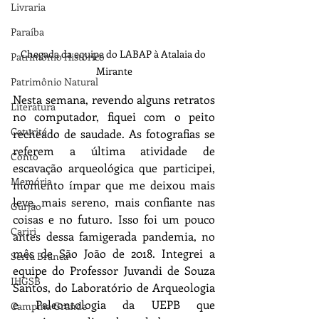
Livraria
Paraíba
Chegada da equipe do LABAP à Atalaia do 
Patrimônio Histórico
Mirante
Patrimônio Natural
Nesta semana, revendo alguns retratos 
Literatura
no computador, fiquei com o peito 
Caturité
recheado de saudade. As fotografias se 
referem a última atividade de 
Conto
escavação arqueológica que participei, 
Memória
momento ímpar que me deixou mais 
leve, mais sereno, mais confiante nas 
Gurjão
coisas e no futuro. Isso foi um pouco 
Cariri
antes dessa famigerada pandemia, no 
mês de São João de 2018. Integrei a 
Serra Branca
equipe do Professor Juvandi de Souza 
IHGSB
Santos, do Laboratório de Arqueologia 
e Paleontologia da UEPB que 
Campina Grande