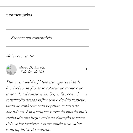
2 comentários
No Sítio Areal
Expedição PB/AL I e II
Escreva um comentário
Mais recente
Marco Di Aurélio
15 de dez. de 2021
Thomas, também já tive essa oportunidade. 
Incrível sensação de se colocar ao termo e ao 
tempo de tal construção. O que faz pena é uma 
construção dessas sofrer sem o devido respeito, 
tanto de conhecimento popular, como o de 
abandono. Em qualquer parte do mundo mais 
civilizado este lugar seria de visitação intensa. 
Pelo valor histórico e mais ainda pelo valor 
contemplativo do entorno.