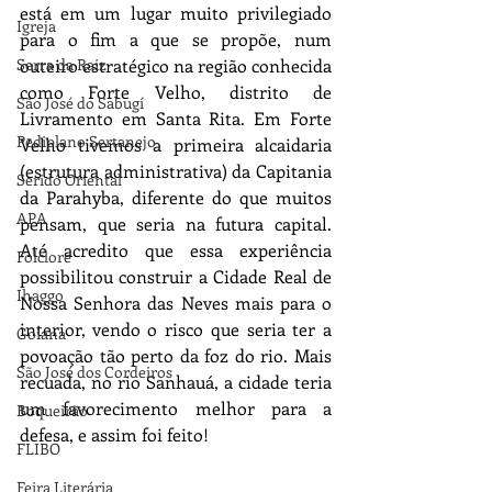
está em um lugar muito privilegiado 
Igreja
para o fim a que se propõe, num 
Serra da Raiz
outeiro estratégico na região conhecida 
como Forte Velho, distrito de 
São José do Sabugí
Livramento em Santa Rita. Em Forte 
Pediplano Sertanejo
Velho tivemos a primeira alcaidaria 
(estrutura administrativa) da Capitania 
Seridó Oriental
da Parahyba, diferente do que muitos 
APA
pensam, que seria na futura capital. 
Até acredito que essa experiência 
Folclore
possibilitou construir a Cidade Real de 
Ihaggo
Nossa Senhora das Neves mais para o 
interior, vendo o risco que seria ter a 
Goiana
povoação tão perto da foz do rio. Mais 
São José dos Cordeiros
recuada, no rio Sanhauá, a cidade teria 
um favorecimento melhor para a 
Boqueirão
defesa, e assim foi feito!
FLIBO
Feira Literária