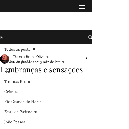
TURISMO & HISTÓRIA
Post
Todos os posts
Thomas Bruno Oliveira
Todos os posts
14 de dez. de 2021
3 min de leitura
Lembranças e sensações
Bahia
Thomas Bruno
Crônica
Rio Grande do Norte
Festa de Padroeira
João Pessoa