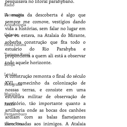
pesquisava no litoral parahybano. 
Rádio
A magia da descoberta é algo que 
Escavações
sempre me comove, vestígios dando 
Arqueologia
vida a histórias, sem falar no lugar em 
Galante
que eu estava, na Atalaia do Mirante, 
soberba construção que fita todo o 
Festa Junina
estuário do Rio Parahyba e 
Turismo Rural
proporciona a quem ali está a observar 
todo aquele horizonte.
Botija
Lendas
A construção remonta o final do século 
XVI, comecinho da colonização de 
Fotografia
nossas terras, e consiste em uma 
Marinha
estrutura militar de observação de 
território, tão importante quanto a 
Recife
artilharia onde as bocas dos canhões 
Pernambuco
ardiam com as balas flamejantes 
direcionadas aos inimigos. A Atalaia 
Santa Rita