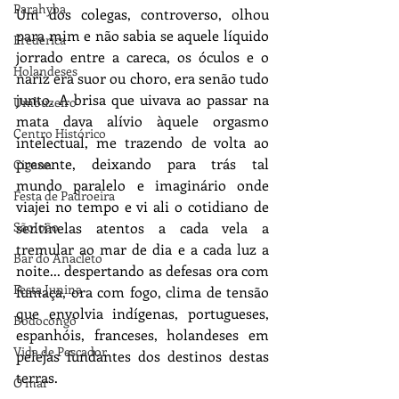
Parahyba
Um dos colegas, controverso, olhou 
para mim e não sabia se aquele líquido 
Frederica
jorrado entre a careca, os óculos e o 
Holandeses
nariz era suor ou choro, era senão tudo 
junto. A brisa que uivava ao passar na 
Umbuzeiro
mata dava alívio àquele orgasmo 
Centro Histórico
intelectual, me trazendo de volta ao 
presente, deixando para trás tal 
Cigana
mundo paralelo e imaginário onde 
Festa de Padroeira
viajei no tempo e vi ali o cotidiano de 
sentinelas atentos a cada vela a 
SãoJoão
tremular ao mar de dia e a cada luz a 
Bar do Anacleto
noite... despertando as defesas ora com 
Festa Junina
fumaça, ora com fogo, clima de tensão 
que envolvia indígenas, portugueses, 
Bodocongó
espanhóis, franceses, holandeses em 
Vida de Pescador
pelejas fundantes dos destinos destas 
terras.
O mar