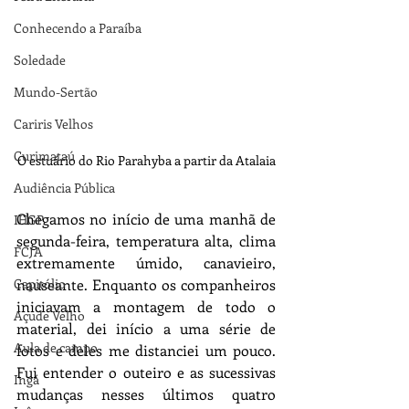
Conhecendo a Paraíba
Soledade
Mundo-Sertão
Cariris Velhos
Curimataú
O estuário do Rio Parahyba a partir da Atalaia
Audiência Pública
Chegamos no início de uma manhã de 
IHGP
segunda-feira, temperatura alta, clima 
FCJA
extremamente úmido, canavieiro, 
nauseante. Enquanto os companheiros 
Capitólio
iniciavam a montagem de todo o 
Açude Velho
material, dei início a uma série de 
Aula de campo
fotos e deles me distanciei um pouco. 
Fui entender o outeiro e as sucessivas 
Ingá
mudanças nesses últimos quatro 