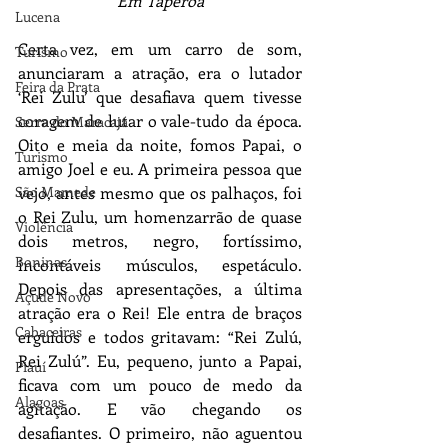
Em Taperoá
Lucena
Certa vez, em um carro de som, 
Turismo
anunciaram a atração, era o lutador 
Feira da Prata
‘Rei Zulu’ que desafiava quem tivesse 
coragem de lutar o vale-tudo da época. 
Serra do Maracajá
Oito e meia da noite, fomos Papai, o 
Turismo
amigo Joel e eu. A primeira pessoa que 
vejo, antes mesmo que os palhaços, foi 
São Mamede
o Rei Zulu, um homenzarrão de quase 
Violência
dois metros, negro, fortíssimo, 
Boninas
incontáveis músculos, espetáculo. 
Depois das apresentações, a última 
Açude Novo
atração era o Rei! Ele entra de braços 
Cabaceiras
erguidos e todos gritavam: “Rei Zulú, 
Rei Zulú”. Eu, pequeno, junto a Papai, 
Piauí
ficava com um pouco de medo da 
Alagoas
agitação. E vão chegando os 
desafiantes. O primeiro, não aguentou 