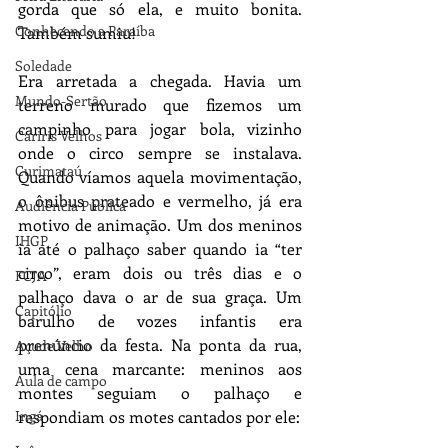
gorda que só ela, e muito bonita. 
Conhecendo a Paraíba
Também sumiu!
Soledade
Era arretada a chegada. Havia um 
Mundo-Sertão
terreno murado que fizemos um 
campinho para jogar bola, vizinho 
Cariris Velhos
onde o circo sempre se instalava. 
Curimataú
Quando víamos aquela movimentação, 
o ônibus prateado e vermelho, já era 
Audiência Pública
motivo de animação. Um dos meninos 
IHGP
ia até o palhaço saber quando ia “ter 
circo”, eram dois ou três dias e o 
FCJA
palhaço dava o ar de sua graça. Um 
Capitólio
barulho de vozes infantis era 
prenúncio da festa. Na ponta da rua, 
Açude Velho
uma cena marcante: meninos aos 
Aula de campo
montes seguiam o palhaço e 
Ingá
respondiam os motes cantados por ele: 