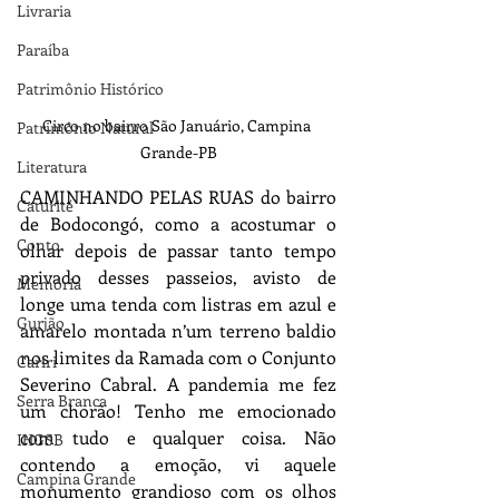
Livraria
Paraíba
Patrimônio Histórico
Circo no bairro São Januário, Campina 
Patrimônio Natural
Grande-PB
Literatura
CAMINHANDO PELAS RUAS do bairro 
Caturité
de Bodocongó, como a acostumar o 
Conto
olhar depois de passar tanto tempo 
privado desses passeios, avisto de 
Memória
longe uma tenda com listras em azul e 
Gurjão
amarelo montada n’um terreno baldio 
nos limites da Ramada com o Conjunto 
Cariri
Severino Cabral. A pandemia me fez 
Serra Branca
um chorão! Tenho me emocionado 
com tudo e qualquer coisa. Não 
IHGSB
contendo a emoção, vi aquele 
Campina Grande
monumento grandioso com os olhos 