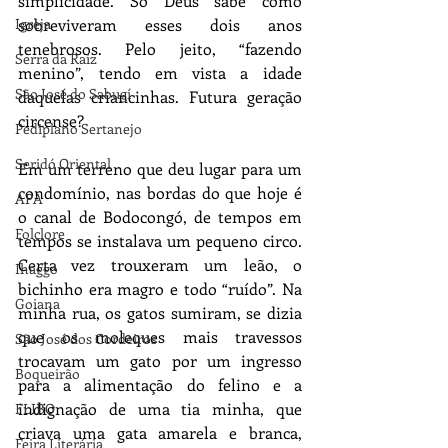
simplicidade. Só Deus sabe como 
Igreja
sobreviveram esses dois anos 
tenebrosos. Pelo jeito, “fazendo 
Serra da Raiz
menino”, tendo em vista a idade 
São José do Sabugí
daquelas criancinhas. Futura geração 
circense?
Pediplano Sertanejo
Seridó Oriental
Em um terreno que deu lugar para um 
condomínio, nas bordas do que hoje é 
APA
o canal de Bodocongó, de tempos em 
Folclore
tempos se instalava um pequeno circo. 
Certa vez trouxeram um leão, o 
Ihaggo
bichinho era magro e todo “ruído”. Na 
Goiana
minha rua, os gatos sumiram, se dizia 
que os moleques mais travessos 
São José dos Cordeiros
trocavam um gato por um ingresso 
Boqueirão
para a alimentação do felino e a 
indignação de uma tia minha, que 
FLIBO
criava uma gata amarela e branca, 
Feira Literária