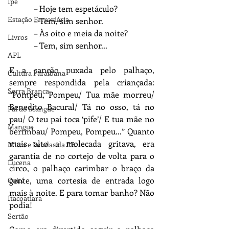
Ipê
            – Hoje tem espetáculo?   
Estação Ferroviária
            – Tem, sim senhor.
            – Às oito e meia da noite?
Livros
            – Tem, sim senhor...
APL
E a canção puxada pelo palhaço, 
Cultura Paraibana
sempre respondida pela criançada: 
Serra Branca
“Pompeu, Pompeu/ Tua mãe morreu/ 
Benedito Bacural/ Tá no osso, tá no 
Pai do Mangue
pau/ O teu pai toca ‘pife’/ E tua mãe no 
Mangue
berimbau/ Pompeu, Pompeu...” Quanto 
mais alto a molecada gritava, era 
Mitos e Lendas da PB
garantia de no cortejo de volta para o 
Lucena
circo, o palhaço carimbar o braço da 
gente, uma cortesia de entrada logo 
Cuité
mais à noite. E para tomar banho? Não 
Itacoatiara
podia! 
Sertão