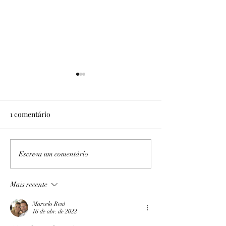
1 comentário
No Sítio Areal
Expedição PB/AL I e II
Escreva um comentário
Mais recente
Marcelo Reul
16 de abr. de 2022