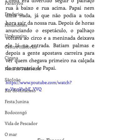
Como era divertido seguir o palhaço 
Parahyba
rua à baixo e rua acima. Papai nem 
Frederica
dizia nada, já que não podia a toda 
hora sair da nossa rua. Depois de horas 
Holandeses
anunciando o espetáculo, o palhaço 
Umbuzeiro
voltava ao circo e a meninada deixava 
ele lá na entrada. Batiam palmas e 
Centro Histórico
depois a gente apostava carreira para 
Cigana
ver quem chegava primeiro na calçada 
da mercearia de Papai.
Festa de Padroeira
SãoJoão
https://www.youtube.com/watch?
v=Vm9VwbE_VVQ
Bar do Anacleto
Festa Junina
Bodocongó
Vida de Pescador
O mar