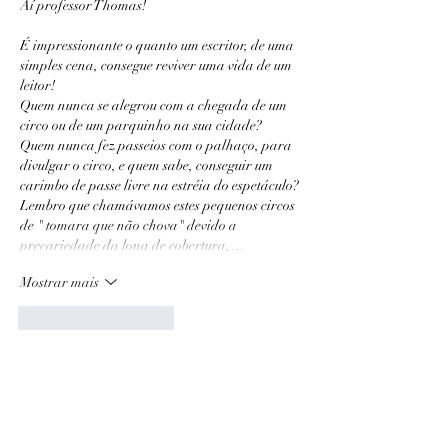
Aí professor Thomas!
É impressionante o quanto um escritor, de uma 
simples cena, consegue reviver uma vida de um 
leitor!
Quem nunca se alegrou com a chegada de um 
circo ou de um parquinho na sua cidade? 
Quem nunca fez passeios com o palhaço, para 
divulgar o circo, e quem sabe, conseguir um 
carimbo de passe livre na estréia do espetáculo?
Lembro que chamávamos estes pequenos circos 
de " tomara que não chova" devido a 
precariedade da lona de cobertura,…
Mostrar mais
Curtir
Responder