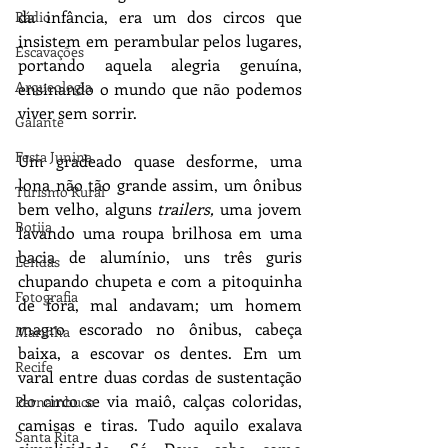
da infância, era um dos circos que 
Rádio
insistem em perambular pelos lugares, 
Escavações
portando aquela alegria genuína, 
Arqueologia
ensinando o mundo que não podemos 
viver sem sorrir.
Galante
Festa Junina
Um gradeado quase desforme, uma 
lona não tão grande assim, um ônibus 
Turismo Rural
bem velho, alguns 
trailers, 
uma jovem 
Botija
lavando uma roupa brilhosa em uma 
bacia de alumínio, uns três guris 
Lendas
chupando chupeta e com a pitoquinha 
Fotografia
de fora, mal andavam; um homem 
magro escorado no ônibus, cabeça 
Marinha
baixa, a escovar os dentes. Em um 
Recife
varal entre duas cordas de sustentação 
do circo se via maiô, calças coloridas, 
Pernambuco
camisas e tiras. Tudo aquilo exalava 
Santa Rita