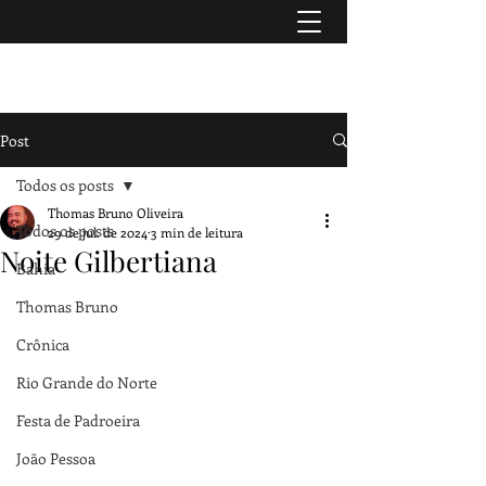
TURISMO & HISTÓRIA
Post
Todos os posts
Thomas Bruno Oliveira
Todos os posts
29 de jul. de 2024
3 min de leitura
Noite Gilbertiana
Bahia
Thomas Bruno
Crônica
Rio Grande do Norte
Festa de Padroeira
João Pessoa