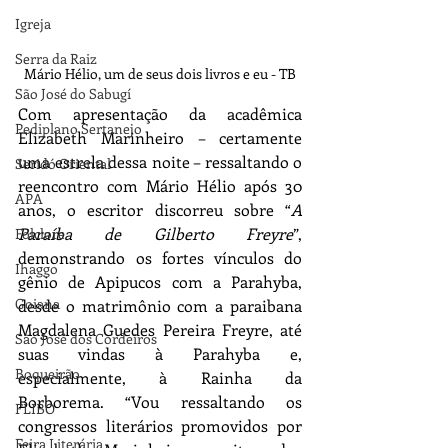
Igreja
Serra da Raiz
Mário Hélio, um de seus dois livros e eu - TB
São José do Sabugí
Com apresentação da acadêmica 
Pediplano Sertanejo
Elizabeth Marinheiro – certamente 
uma estrela dessa noite ­– ressaltando o 
Seridó Oriental
reencontro com Mário Hélio após 30 
APA
anos, o escritor discorreu sobre “
A 
Paraíba de Gilberto Freyre
”, 
Folclore
demonstrando os fortes vínculos do 
Ihaggo
gênio de Apipucos com a Parahyba, 
Goiana
desde o matrimônio com a paraibana 
Magdalena Guedes Pereira Freyre, até 
São José dos Cordeiros
suas vindas à Parahyba e, 
Boqueirão
especialmente, à Rainha da 
Borborema. “Vou ressaltando os 
FLIBO
congressos literários promovidos por 
Feira Literária