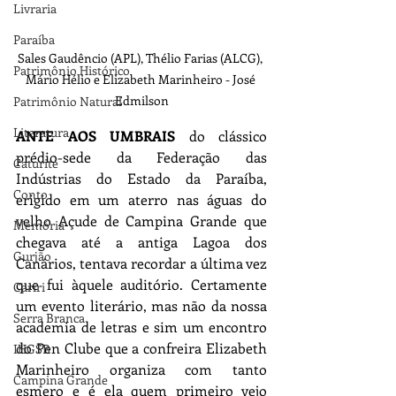
Livraria
Paraíba
Sales Gaudêncio (APL), Thélio Farias (ALCG), 
Patrimônio Histórico
Mário Hélio e Elizabeth Marinheiro - José 
Edmilson
Patrimônio Natural
Literatura
ANTE AOS UMBRAIS
 do clássico 
prédio-sede da Federação das 
Caturité
Indústrias do Estado da Paraíba, 
Conto
erigido em um aterro nas águas do 
velho Açude de Campina Grande que 
Memória
chegava até a antiga Lagoa dos 
Gurjão
Canários, tentava recordar a última vez 
que fui àquele auditório. Certamente 
Cariri
um evento literário, mas não da nossa 
Serra Branca
academia de letras e sim um encontro 
do Pen Clube que a confreira Elizabeth 
IHGSB
Marinheiro organiza com tanto 
Campina Grande
esmero e é ela quem primeiro vejo 