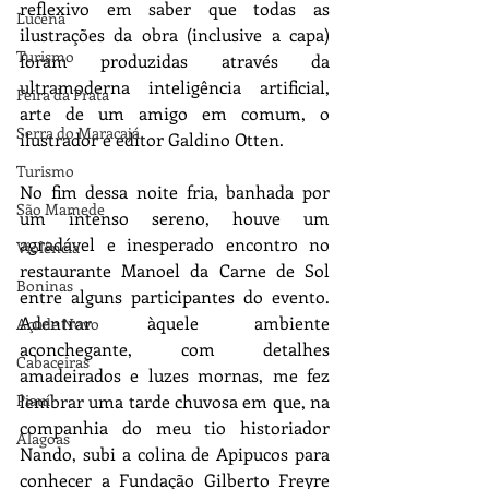
reflexivo em saber que todas as 
Lucena
ilustrações da obra (inclusive a capa) 
Turismo
foram produzidas através da 
ultramoderna inteligência artificial, 
Feira da Prata
arte de um amigo em comum, o 
Serra do Maracajá
ilustrador e editor Galdino Otten.
Turismo
No fim dessa noite fria, banhada por 
São Mamede
um intenso sereno, houve um 
agradável e inesperado encontro no 
Violência
restaurante Manoel da Carne de Sol 
Boninas
entre alguns participantes do evento. 
Adentrar àquele ambiente 
Açude Novo
aconchegante, com detalhes 
Cabaceiras
amadeirados e luzes mornas, me fez 
lembrar uma tarde chuvosa em que, na 
Piauí
companhia do meu tio historiador 
Alagoas
Nando, subi a colina de Apipucos para 
conhecer a Fundação Gilberto Freyre 