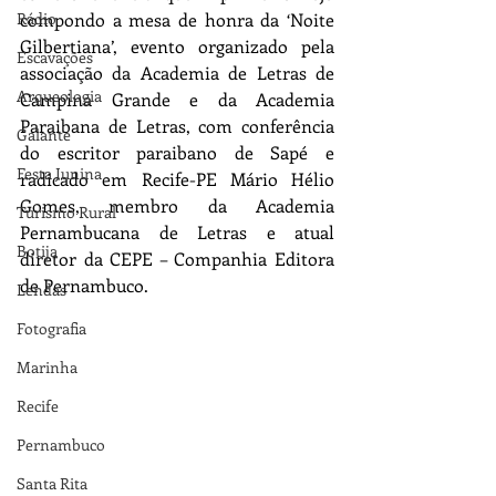
Rádio
compondo a mesa de honra da ‘Noite 
Gilbertiana’, evento organizado pela 
Escavações
associação da Academia de Letras de 
Arqueologia
Campina Grande e da Academia 
Paraibana de Letras, com conferência 
Galante
do escritor paraibano de Sapé e 
Festa Junina
radicado em Recife-PE Mário Hélio 
Gomes, membro da Academia 
Turismo Rural
Pernambucana de Letras e atual 
Botija
diretor da CEPE – Companhia Editora 
de Pernambuco.
Lendas
Fotografia
Marinha
Recife
Pernambuco
Santa Rita