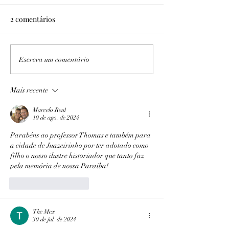
2 comentários
No Sítio Areal
Expedição PB/AL I e II
Escreva um comentário
Mais recente
Marcelo Reul
10 de ago. de 2024
Parabéns ao professor Thomas e também para 
a cidade de Juazeirinho por ter adotado como 
filho o nosso ilustre historiador que tanto faz 
pela memória de nossa Paraíba!
Curtir
Responder
The Mcx
30 de jul. de 2024