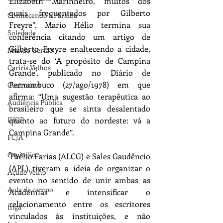
Elizabeth Marinheiro, muitos dos 
quais frequentados por Gilberto 
Conhecendo a Paraíba
Freyre”. Mario Hélio termina sua 
Soledade
conferência citando um artigo de 
Gilberto Freyre enaltecendo a cidade, 
Mundo-Sertão
trata-se do ‘A propósito de Campina 
Cariris Velhos
Grande’, publicado no Diário de 
Pernambuco (27/ago/1978) em que 
Curimataú
afirma: “Uma sugestão terapêutica ao 
Audiência Pública
brasileiro que se sinta desalentado 
IHGP
quanto ao futuro do nordeste: vá a 
Campina Grande”.
FCJA
Capitólio
Thélio Farias (ALCG) e Sales Gaudêncio 
(APL) tiveram a ideia de organizar o 
Açude Velho
evento no sentido de unir ambas as 
Aula de campo
Academias e intensificar o 
relacionamento entre os escritores 
Ingá
vinculados às instituições, e não 