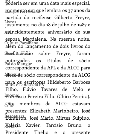
Ipê
poderia ser em uma data mais especial, 
momento em que lembra os 37 anos da 
Estação Ferroviária
partida do recifense Gilberto Freyre, 
Livros
justamente no dia 18 de julho de 1987 e 
coincidentemente aniversário de sua 
APL
esposa Magdalena. Na mesma noite, 
Cultura Paraibana
além do lançamento de dois livros do 
Prof. Hélio sobre Freyre, foram 
Serra Branca
outorgados os títulos de sócio 
Pai do Mangue
correspondente da APL e da ALCG para 
Mangue
ele, e de sócio correspondente da ALCG 
para os escritores Hildeberto Barbosa 
Mitos e Lendas da PB
Filho, Flávio Tavares de Melo e 
Lucena
Francisco Pereira Filho (Chico Pereira). 
Oito membros da ALCG estavam 
Cuité
presentes: Elizabeth Marinheiro, José 
Itacoatiara
Edmilson, José Mário, Mirtes Sulpino, 
Valéria Xavier, Tarcísio Bruno, o 
Sertão
Presidente Thélio e o presente 