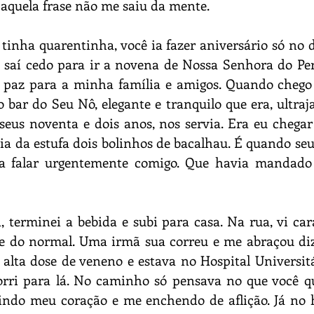
 aquela frase não me saiu da mente.
á tinha quarentinha, você ia fazer aniversário só no d
 saí cedo para ir a novena de Nossa Senhora do Per
e paz para a minha família e amigos. Quando chego 
 bar do Seu Nô, elegante e tranquilo que era, ultra
 seus noventa e dois anos, nos servia. Era eu chegar l
a da estufa dois bolinhos de bacalhau. É quando seu
ia falar urgentemente comigo. Que havia mandado
 terminei a bebida e subi para casa. Na rua, vi cara
e do normal. Uma irmã sua correu e me abraçou diz
lta dose de veneno e estava no Hospital Universitá
orri para lá. No caminho só pensava no que você qu
ndo meu coração e me enchendo de aflição. Já no ho