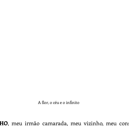
Lendas
Fotografia
Marinha
Recife
A flor, o céu e o infinito
LHO
, meu irmão camarada, meu vizinho, meu conse