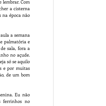
 lembrar. Com 
her a cisterna 
s na época não 
aula a semana 
e palmatória e 
e sala, fora a 
nho no açude. 
a só se aquilo 
 e por muitas 
ão, de um bom 
nina. Eu não 
 ferrinhos no 