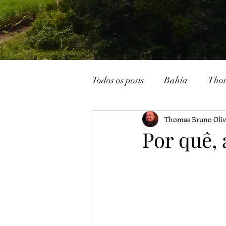
Todos os posts
Bahia
Tho
Thomas Bruno Oliv
João Pessoa
Livraria
Por quê,
Caturité
Conto
Memó
Campina Grande
Rádio