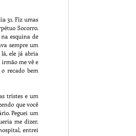
ia 31. Fiz umas 
pétuo Socorro. 
na esquina de 
java sempre um 
á, ele já abria 
 irmão me vê e 
 o recado bem 
s tristes e um 
endo que você 
rio. Peguei um 
eria me dizer. 
spital, entrei 