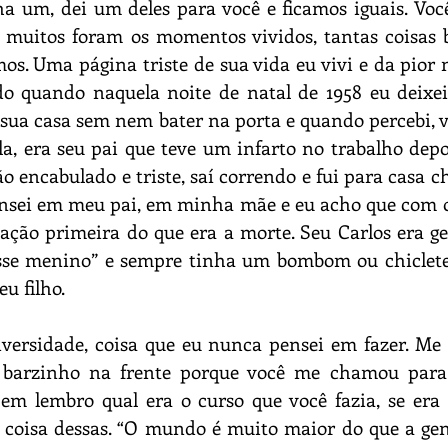
ha um, dei um deles para você e ficamos iguais. Voc
 muitos foram os momentos vividos, tantas coisas b
os. Uma página triste de sua vida eu vivi e da pior m
o quando naquela noite de natal de 1958 eu deixei 
 sua casa sem nem bater na porta e quando percebi, vi
a, era seu pai que teve um infarto no trabalho depo
ão encabulado e triste, saí correndo e fui para casa c
ensei em meu pai, em minha mãe e eu acho que com on
ção primeira do que era a morte. Seu Carlos era ge
se menino” e sempre tinha um bombom ou chiclete 
u filho.
versidade, coisa que eu nunca pensei em fazer. Me 
barzinho na frente porque você me chamou para 
 Nem lembro qual era o curso que você fazia, se era
coisa dessas. “O mundo é muito maior do que a gent