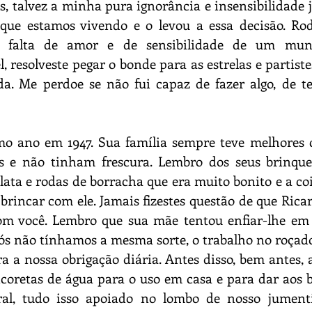
as, talvez a minha pura ignorância e insensibilidade 
que estamos vivendo e o levou a essa decisão. Rod
a falta de amor e de sensibilidade de um mun
 resolveste pegar o bonde para as estrelas e partiste
a. Me perdoe se não fui capaz de fazer algo, de te
 ano em 1947. Sua família sempre teve melhores c
s e não tinham frescura. Lembro dos seus brinque
ata e rodas de borracha que era muito bonito e a co
brincar com ele. Jamais fizestes questão de que Ricar
om você. Lembro que sua mãe tentou enfiar-lhe em 
ós não tínhamos a mesma sorte, o trabalho no roçado
a nossa obrigação diária. Antes disso, bem antes, a 
coretas de água para o uso em casa e para dar aos 
ral, tudo isso apoiado no lombo de nosso jumen