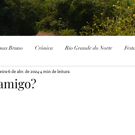
mas Bruno
Crônica
Rio Grande do Norte
Fest
eira
6 de abr. de 2024
4 min de leitura
Paraíba
Patrimônio Histórico
Patrimônio Natura
 amigo?
ria
Gurjão
Cariri
Serra Branca
IHGSB
Escavações
Arqueologia
Galante
Festa J