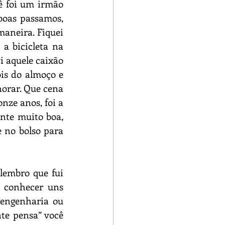
ê foi um irmão 
oas passamos, 
aneira. Fiquei 
a bicicleta na 
 aquele caixão 
is do almoço e 
horar. Que cena 
ze anos, foi a 
nte muito boa, 
no bolso para 
lembro que fui 
conhecer uns 
 engenharia ou 
e pensa” você 