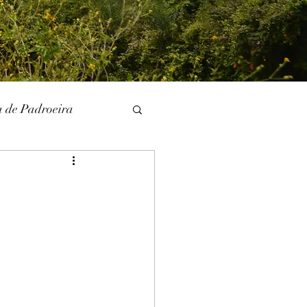
a de Padroeira
l
Literatura
unina