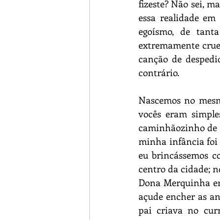
fizeste? Não sei, m
essa realidade em 
egoísmo, de tant
extremamente cruel,
canção de despedid
contrário.
Nascemos no mesmo
vocês eram simple
caminhãozinho de l
minha infância foi 
eu brincássemos c
centro da cidade; n
Dona Merquinha era 
açude encher as an
pai criava no cur