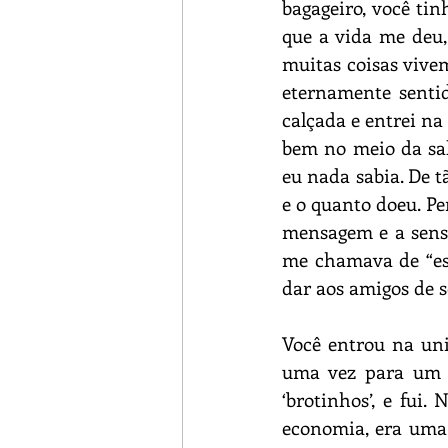
bagageiro, você tin
que a vida me deu,
muitas coisas vivem
eternamente sentid
calçada e entrei na
bem no meio da sal
eu nada sabia. De t
e o quanto doeu. P
mensagem e a sensa
me chamava de “es
dar aos amigos de se
Você entrou na uni
uma vez para um 
‘brotinhos’, e fui.
economia, era uma 