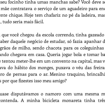
 seu focinho tinha umas manchas sabe? Você deve se
 mãe contratava o serviço de um aguadeiro para enc
ente chique. Hoje tem chafariz no pé da ladeira, ma
, tudo seria mais fácil.
que você chegou da escola correndo, tinha gazeado 
aber daquele negócio de estudar, só fazia apanhar d
grãos de milho, sendo chacota para os coleguinhas d
ando chegava em casa. Queria jogar bola e tomar ba
tentou meter-lhe em um convento na capital, mas vej
ava do hábito dos monges, puxava o véu das freiras
ero de pernas para o ar. Menino traquino, brincalh
 por que fizestes isso meu amigo?
 quase disputávamos o namoro com uma mesma me
contenda. A minha bicicleta monareta tinha três