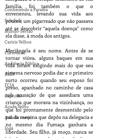
família, foi também o que o 
Conhecendo a Paraíba
envenenou, levando sua vida aos 
Soledade
poucos, um pigarreado que não passava 
até se descobrir “aquela doença” como 
Mundo-Sertão
ela disse, à moda dos antigos.
Cariris Velhos
Meriângela é seu nome. Antes de se 
Curimataú
tornar viúva, alguns baques em sua 
Audiência Pública
vida foram exigindo mais do que seu 
sistema nervoso podia dar e o primeiro 
IHGP
surto ocorreu quando seu esposo foi 
FCJA
preso, apanhado no caminho de casa 
sob acusação de que assediara uma 
Capitólio
criança que morava na vizinhança, no 
Açude Velho
que foi prontamente desmentido pelo 
pai da menina que depôs na delegacia e 
Aula de campo
no mesmo dia Fumaça ganhara a 
Ingá
liberdade. Seu filho, já moço, nunca se 