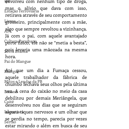
Ipê
envolveu com nenhum tipo de droga, 
mas o alívio que dava com isso, 
Estação Ferroviária
retirava através de seu comportamento 
Livros
grosseiro, principalmente com a mãe, 
algo que sempre revoltou a vizinhança. 
APL
Já com o pai, com aquele avantajado 
Cultura Paraibana
porte físico, ele não se “metia a besta”, 
pois levaria uma mãozada na mesma 
Serra Branca
hora.
Pai do Mangue
Até que um dia a Fumaça cessou, 
Mangue
aquele trabalhador da fábrica de 
Mitos e Lendas da PB
chumbo fechava seus olhos pela última 
vez. A cena do caixão no meio da casa 
Lucena
debilitou por demais Meriângela, que 
Cuité
desenvolveu nos dias que se seguiram 
alguns tiques nervosos e um olhar que 
Itacoatiara
se perdia no tempo, parecia por vezes 
Sertão
estar mirando o além em busca de seu 