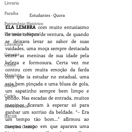
Livraria
Paraíba
Estudantes - Quora
Patrimônio Histórico
ELA LEMBRA
 com muito entusiasmo 
Patrimônio Natural
de seus tempos de ventura, de quando 
se deixava levar ao sabor de suas 
Literatura
vaidades, uma moça sempre destacada 
Caturité
entre as meninas de sua idade pela 
beleza e formosura. Certa vez me 
Conto
contou com muita emoção da farda 
Memória
com que ia estudar no estadual, uma 
saia bem pinçada e uma blusa de gola, 
Gurjão
um sapatinho sempre bem limpo e 
Cariri
polido. Nas escadas de entrada, muitos 
meninos ficavam à esperar só para 
Serra Branca
ganhar um sorriso da beldade. “– Era 
IHGSB
um tempo tão bom...” afirmou ao 
mesmo tempo em que aparava uma 
Campina Grande