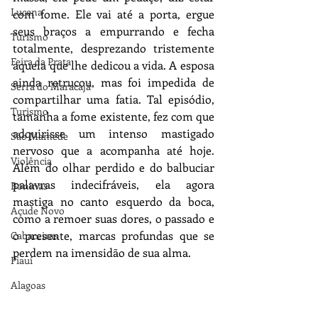
Lucena
com fome. Ele vai até a porta, ergue 
seus braços a empurrando e fecha 
Turismo
totalmente, desprezando tristemente 
Feira da Prata
aquela que lhe dedicou a vida. A esposa 
ainda retrucou, mas foi impedida de 
Serra do Maracajá
compartilhar uma fatia. Tal episódio, 
Turismo
tamanha a fome existente, fez com que 
adquirisse um intenso mastigado 
São Mamede
nervoso que a acompanha até hoje. 
Violência
Além do olhar perdido e do balbuciar 
palavras indecifráveis, ela agora 
Boninas
mastiga no canto esquerdo da boca, 
Açude Novo
como a remoer suas dores, o passado e 
o presente, marcas profundas que se 
Cabaceiras
perdem na imensidão de sua alma.
Piauí
Alagoas