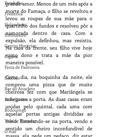
Parahyba
grande amor. Menos de um mês após a 
morte do Fumaça, o filho se revoltou e 
Frederica
levou as roupas de sua mãe para o 
Holandeses
quartinho dos fundos e resolveu pôr a 
namorada dentro de casa. Com a 
Umbuzeiro
expulsão, ela definhou, mas resistiu. 
Centro Histórico
Na casa da frente, seu filho vive hoje 
como dono e trata a mãe da pior 
Cigana
maneira possível. 
Festa de Padroeira
Certo dia, na boquinha da noite, ele 
SãoJoão
comprou uma pizza que de muito 
Bar do Anacleto
cheirosa fez com que Mariângela se 
achegasse a porta. As duas casas eram 
Festa Junina
unidas pelo quintal, cada uma com 
Bodocongó
aquelas portas antigas divididas ao 
Vida de Pescador
meio. Escorando-se na porta, vendo e 
sentido um cheiro inconfundível de 
O mar
massa, ela pede um pedaço, diz estar 