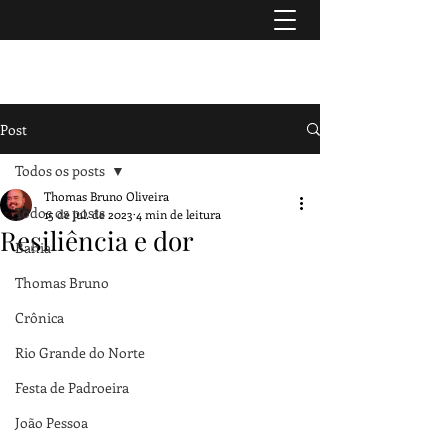
TURISMO & HISTÓRIA
Post
Todos os posts
Thomas Bruno Oliveira
Todos os posts
15 de jul. de 2023
4 min de leitura
Resiliência e dor
Bahia
Thomas Bruno
Crônica
Rio Grande do Norte
Festa de Padroeira
João Pessoa