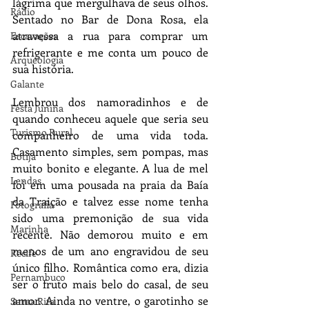
lágrima que mergulhava de seus olhos. 
Rádio
Sentado no Bar de Dona Rosa, ela 
atravessa a rua para comprar um 
Escavações
refrigerante e me conta um pouco de 
Arqueologia
sua história.
Galante
Lembrou dos namoradinhos e de 
Festa Junina
quando conheceu aquele que seria seu 
Turismo Rural
companheiro de uma vida toda. 
Casamento simples, sem pompas, mas 
Botija
muito bonito e elegante. A lua de mel 
Lendas
foi em uma pousada na praia da Baía 
da Traição e talvez esse nome tenha 
Fotografia
sido uma premonição de sua vida 
Marinha
recente. Não demorou muito e em 
menos de um ano engravidou de seu 
Recife
único filho. Romântica como era, dizia 
Pernambuco
ser o fruto mais belo do casal, de seu 
amor. Ainda no ventre, o garotinho se 
Santa Rita