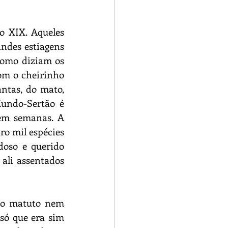
o XIX. Aqueles 
ndes estiagens 
como diziam os 
m o cheirinho 
ntas, do mato, 
undo-Sertão é 
em semanas. A 
ro mil espécies 
oso e querido 
ali assentados 
, o matuto nem 
só que era sim 