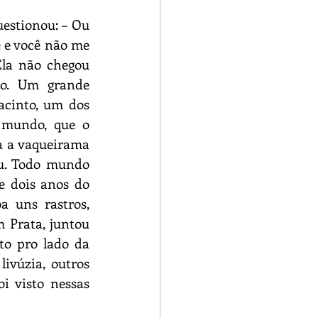
estionou: – Ou 
 e você não me 
la não chegou 
o. Um grande 
acinto, um dos 
 mundo, que o 
a a vaqueirama 
u. Todo mundo 
 dois anos do 
 uns rastros, 
 Prata, juntou 
o pro lado da 
vúzia, outros 
 visto nessas 