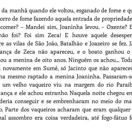
 da manhã quando ele voltou, esganado de fome e qu
orro de fome fazendo aquela entrada de propriedade
omer? – Mandei sim, Joaninha levou. – Oxente? E
não foi? Foi sim Zeca! E houve aquele desesper
 as vilas de São João, Batalhão e Joazeiro se fez. J
iança de Zeca não apareceu, e o boato ganhou o
tou a menina de oito anos. Ninguém os achou... Tod
iu novamente em Sumé, só Jacinto que não aparece
nha mesmo raptado a menina Joaninha. Passaram-se
, um velho vaqueiro viu na margem do rio Paraiba
ança e ele achou estranho. Naquela noite chegou em
oderia conseguir e se embrenharam no meio do mat
. Parte dos vaqueiros acharam que eram qualquer li
 assombro era coisa verdadeira, até fogo-fátuo foi