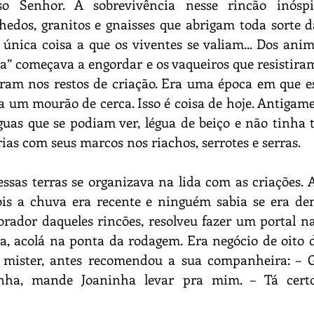
 Senhor. A sobrevivência nesse rincão inóspito
hedos, granitos e gnaisses que abrigam toda sorte da
 única coisa a que os viventes se valiam... Dos anima
a” começava a engordar e os vaqueiros que resistiram
aram nos restos de criação. Era uma época em que e
 um mourão de cerca. Isso é coisa de hoje. Antigame
uas que se podiam ver, légua de beiço e não tinha t
as com seus marcos nos riachos, serrotes e serras.
ssas terras se organizava na lida com as criações. A
is a chuva era recente e ninguém sabia se era dem
ador daqueles rincões, resolveu fazer um portal na
a, acolá na ponta da rodagem. Era negócio de oito 
e mister, antes recomendou a sua companheira: – G
nha, mande Joaninha levar pra mim. – Tá certo