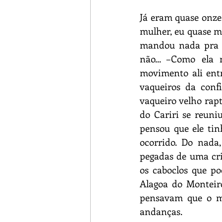
Já eram quase onze
mulher, eu quase m
mandou nada pra c
não... –Como ela 
movimento ali entre
vaqueiros da conf
vaqueiro velho rap
do Cariri se reun
pensou que ele ti
ocorrido. Do nada
pegadas de uma cri
os caboclos que p
Alagoa do Monteiro
pensavam que o mal
andanças.