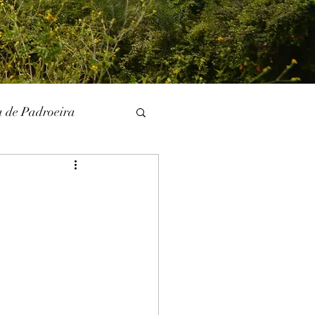
a de Padroeira
l
Literatura
unina