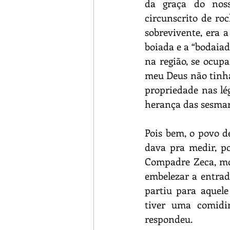
da graça do nosso
circunscrito de roc
sobrevivente, era a
boiada e a “bodaiad
na região, se ocup
meu Deus não tinha
propriedade nas lég
herança das sesmari
Pois bem, o povo de
dava pra medir, po
Compadre Zeca, mor
embelezar a entrad
partiu para aquel
tiver uma comidi
respondeu.