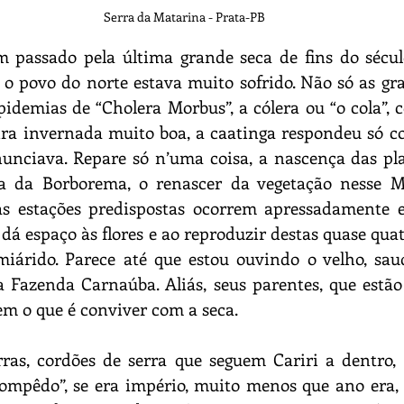
Serra da Matarina - Prata-PB
m passado pela última grande seca de fins do sécul
 o povo do norte estava muito sofrido. Não só as gra
demias de “Cholera Morbus”, a cólera ou “o cola”, 
ra invernada muito boa, a caatinga respondeu só co
unciava. Repare só n’uma coisa, a nascença das pla
ra da Borborema, o renascer da vegetação nesse M
as estações predispostas ocorrem apressadamente 
 dá espaço às flores e ao reproduzir destas quase quat
iárido. Parece até que estou ouvindo o velho, saud
 Fazenda Carnaúba. Aliás, seus parentes, que estão 
em o que é conviver com a seca.
erras, cordões de serra que seguem Cariri a dentro
ompêdo”, se era império, muito menos que ano era, 