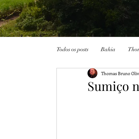
Todos os posts
Bahia
Tho
Thomas Bruno Oliv
João Pessoa
Livraria
Sumiço 
Caturité
Conto
Memó
Campina Grande
Rádio