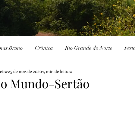
mas Bruno
Crônica
Rio Grande do Norte
Fest
eira
25 de nov. de 2020
4 min de leitura
Paraíba
Patrimônio Histórico
Patrimônio Natura
no Mundo-Sertão
ria
Gurjão
Cariri
Serra Branca
IHGSB
Escavações
Arqueologia
Galante
Festa J