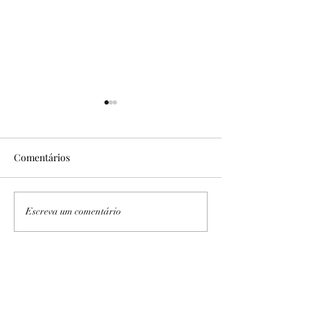
Comentários
No Sítio Areal
Expedição PB/AL I e II
Escreva um comentário