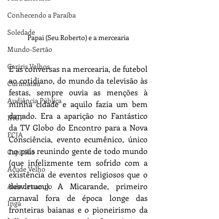
Conhecendo a Paraíba
Soledade
Papai (Seu Roberto) e a mercearia
Mundo-Sertão
Cariris Velhos
E as conversas na mercearia, de futebol 
ao cotidiano, do mundo da televisão às 
Curimataú
festas, sempre ouvia as menções à 
Audiência Pública
minha cidade e aquilo fazia um bem 
danado. Era a aparição no Fantástico 
IHGP
da TV Globo do Encontro para a Nova 
FCJA
Consciência, evento ecumênico, único 
no país reunindo gente de todo mundo 
Capitólio
(que infelizmente tem sofrido com a 
Açude Velho
existência de eventos religiosos que o 
desvirtuou). A Micarande, primeiro 
Aula de campo
carnaval fora de época longe das 
Ingá
fronteiras baianas e o pioneirismo da 