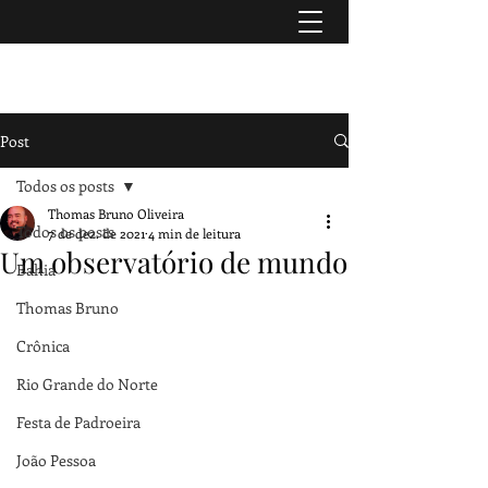
TURISMO & HISTÓRIA
Post
Todos os posts
Thomas Bruno Oliveira
Todos os posts
7 de dez. de 2021
4 min de leitura
Um observatório de mundo
Bahia
Thomas Bruno
Crônica
Rio Grande do Norte
Festa de Padroeira
João Pessoa