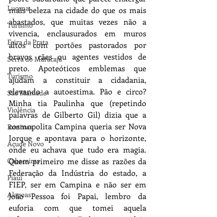
Lucena
mais beleza na cidade do que os mais 
abastados, que muitas vezes não a 
Turismo
vivencia, enclausurados em muros 
Feira da Prata
altos com portões pastorados por 
bravos cães ou agentes vestidos de 
Serra do Maracajá
preto. Apoteóticos emblemas que 
Turismo
ajudam a constituir a cidadania, 
elevando a autoestima. Pão e circo? 
São Mamede
Minha tia Paulinha que (repetindo 
Violência
palavras de Gilberto Gil) dizia que a 
cosmopolita Campina queria ser Nova 
Boninas
Iorque e apontava para o horizonte, 
Açude Novo
onde eu achava que tudo era magia. 
Cabaceiras
Quem primeiro me disse as razões da 
Federação da Indústria do estado, a 
Piauí
FIEP, ser em Campina e não ser em 
Alagoas
João Pessoa foi Papai, lembro da 
euforia com que tomei aquela 