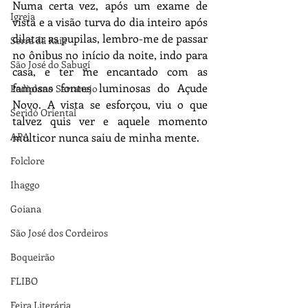
Numa certa vez, após um exame de 
Igreja
vista e a visão turva do dia inteiro após 
dilatar as pupilas, lembro-me de passar 
Serra da Raiz
no ônibus no início da noite, indo para 
São José do Sabugí
casa, e ter me encantado com as 
famosas fontes luminosas do Açude 
Pediplano Sertanejo
Novo. A vista se esforçou, viu o que 
Seridó Oriental
talvez quis ver e aquele momento 
APA
multicor nunca saiu de minha mente.  
Folclore
Ihaggo
Goiana
São José dos Cordeiros
Boqueirão
FLIBO
Feira Literária