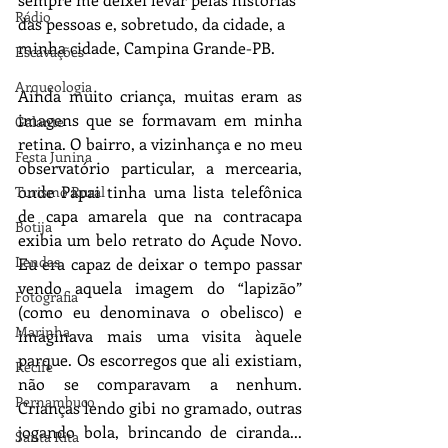
Rádio
das pessoas e, sobretudo, da cidade, a 
minha cidade, Campina Grande-PB.
Escavações
Arqueologia
Ainda muito criança, muitas eram as 
imagens que se formavam em minha 
Galante
retina. O bairro, a vizinhança e no meu 
Festa Junina
observatório particular, a mercearia, 
onde Papai tinha uma lista telefônica 
Turismo Rural
de capa amarela que na contracapa 
Botija
exibia um belo retrato do Açude Novo. 
Lendas
Eu era capaz de deixar o tempo passar 
vendo aquela imagem do “lapizão” 
Fotografia
(como eu denominava o obelisco) e 
Marinha
imaginava mais uma visita àquele 
parque. Os escorregos que ali existiam, 
Recife
não se comparavam a nenhum. 
Pernambuco
Crianças lendo gibi no gramado, outras 
jogando bola, brincando de ciranda... 
Santa Rita