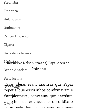
Parahyba
Frederica
Holandeses
Umbuzeiro
Centro Histórico
Cigana
Festa de Padroeira
SãoJoão
Ronaldo e Nelson (irmãos), Papai e seu tio 
Pedrinho
Bar do Anacleto
Festa Junina
Essas ideias eram mantras que Papai 
Bodocongó
repetia, que os vizinhos confirmavam e 
Vida de Pescador
completavam, conversas que enchiam 
os olhos da criançada e o cotidiano 
O mar
pobre suburbano que parece enxergar 