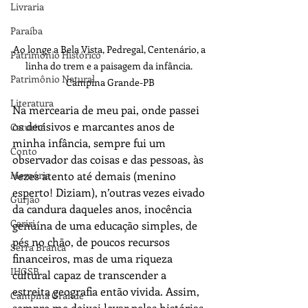
Livraria
Paraíba
Ao longe a Bela Vista, Pedregal, Centenário, a 
Patrimônio Histórico
linha do trem e a paisagem da infância. 
Patrimônio Natural
Campina Grande-PB
Literatura
Na mercearia de meu pai, onde passei 
os decisivos e marcantes anos de 
Caturité
minha infância, sempre fui um 
Conto
observador das coisas e das pessoas, às 
Memória
vezes atento até demais (menino 
esperto! Diziam), n’outras vezes eivado 
Gurjão
da candura daqueles anos, inocência 
Cariri
genuína de uma educação simples, de 
pés no chão, de poucos recursos 
Serra Branca
financeiros, mas de uma riqueza 
IHGSB
cultural capaz de transcender a 
estreita geografia então vivida. Assim, 
Campina Grande
sempre me deixei levar pelas histórias 