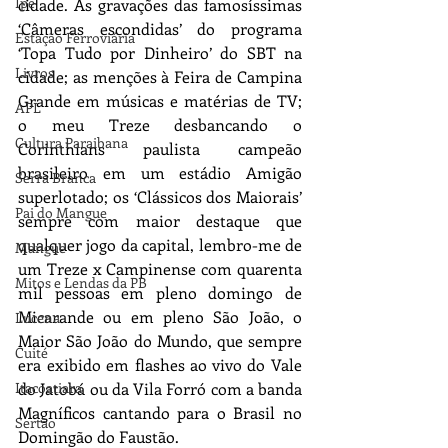
Ipê
cidade. As gravações das famosíssimas 
‘Câmeras escondidas’ do programa 
Estação Ferroviária
‘Topa Tudo por Dinheiro’ do SBT na 
Livros
cidade; as menções à Feira de Campina 
Grande em músicas e matérias de TV; 
APL
o meu Treze desbancando o 
Cultura Paraibana
Corinthians paulista campeão 
brasileiro em um estádio Amigão 
Serra Branca
superlotado; os ‘Clássicos dos Maiorais’ 
Pai do Mangue
sempre com maior destaque que 
qualquer jogo da capital, lembro-me de 
Mangue
um Treze x Campinense com quarenta 
Mitos e Lendas da PB
mil pessoas em pleno domingo de 
Micarande ou em pleno São João, o 
Lucena
Maior São João do Mundo, que sempre 
Cuité
era exibido em flashes ao vivo do Vale 
Itacoatiara
do Jatobá ou da Vila Forró com a banda 
Magníficos cantando para o Brasil no 
Sertão
Domingão do Faustão.