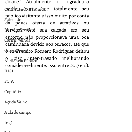
cidade. Atualmente o logradouro 
perdeu quase que totalmente seu 
Conhecendo a Paraíba
público visitante e isso muito por conta 
Soledade
da pouca oferta de atrativos ou 
serviços. Até sua calçada em seu 
Mundo-Sertão
entorno não proporcionava uma boa 
Cariris Velhos
caminhada devido aos buracos, até que 
Curimataú
o ex-Prefeito Romero Rodrigues deitou 
o piso inter-travado melhorando 
Audiência Pública
consideravelmente, isso entre 2017 e 18. 
IHGP
FCJA
Capitólio
Açude Velho
Aula de campo
Ingá