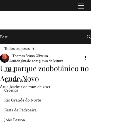
TURISMO & HISTÓRIA
Post
Todos os posts
Thomas Bruno Oliveira
Todos os posts
28 de fev. de 2021
3 min de leitura
Um parque zoobotânico no
Bahia
Açude Novo
Thomas Bruno
Atualizado:
1 de mar. de 2021
Crônica
Rio Grande do Norte
Festa de Padroeira
João Pessoa