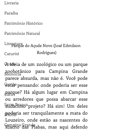
Livraria
Paraíba
Patrimônio Histórico
Patrimônio Natural
Literatura
Parque do Açude Novo (José Edmilson 
Rodrigues)
Caturité
Conto
A ideia de um zoológico ou um parque 
zoobotânico para Campina Grande 
Memória
parece absurda, mas não é. Você pode 
Gurjão
estar pensando: onde poderia ser esse 
parque? Há algum lugar em Campina 
Cariri
ou arredores que possa abarcar esse 
Serra Branca
audacioso projeto? Há sim! Um deles 
poderia ser tranquilamente a mata do 
IHGSB
Louzeiro, onde estão as nascentes do 
Campina Grande
Riacho das Piabas, mas aqui defendo 