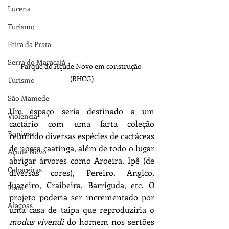
Lucena
Turismo
Feira da Prata
Serra do Maracajá
Parque do Açude Novo em construção 
(RHCG)
Turismo
São Mamede
Um espaço seria destinado a um 
Violência
cactário com uma farta coleção 
Boninas
reunindo diversas espécies de cactáceas 
de nossa caatinga, além de todo o lugar 
Açude Novo
abrigar árvores como Aroeira, Ipê (de 
Cabaceiras
diversas cores), Pereiro, Angico, 
Juazeiro, Craibeira, Barriguda, etc. O 
Piauí
projeto poderia ser incrementado por 
Alagoas
uma casa de taipa que reproduziria o 
modus vivendi
 do homem nos sertões 