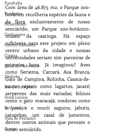
Parahyba
Com área de 46.875 m2, o Parque zoo-
Frederica
botânico recolheria espécies da fauna e 
da flora exclusivamente de nosso 
Holandeses
semiárido, um Parque zoo-botânico-
Umbuzeiro
museu da caatinga. Há espaço 
suficiente para este projeto em pleno 
Centro Histórico
centro urbano da cidade e nossas 
Cigana
universidades seriam sim parceiras de 
primeira hora. Já imaginou? Aves 
Festa de Padroeira
como Seriema, Carcará, Asa Branca, 
SãoJoão
Galo de Campina, Rolinha, Casaca-de-
couro; répteis como lagartos, jacaré; 
Bar do Anacleto
serpentes das mais variadas; felinos 
Festa Junina
como o gato maracajá; roedores como 
o preá e o mocó; saguins, jabutis, 
Bodocongó
tatupebas, um casal de jumentos, 
Vida de Pescador
dentre outros animais que povoam o 
O mar
nosso semiárido. 