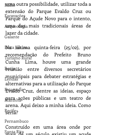
uma outra possibilidade, utilizar toda a 
Rádio
extensão do Parque Evaldo Cruz ou 
Escavações
Parque do Açude Novo para o intento, 
uma das mais tradicionais áreas de 
Arqueologia
lazer da cidade.
Galante
Na última quinta-feira (25/02), por 
Festa Junina
recomendação do Prefeito Bruno 
Turismo Rural
Cunha Lima, houve uma grande 
Botija
reunião entre diversos secretários 
municipais para debater estratégias e 
Lendas
alternativas para a utilização do Parque 
Fotografia
Evaldo Cruz, dentre as ideias, espaço 
para ações públicas e um teatro de 
Marinha
arena. Aqui deixo a minha ideia. Como 
Recife
seria?
Pernambuco
Construído em uma área onde por 
Santa Rita
mais de um século existiu um açude 