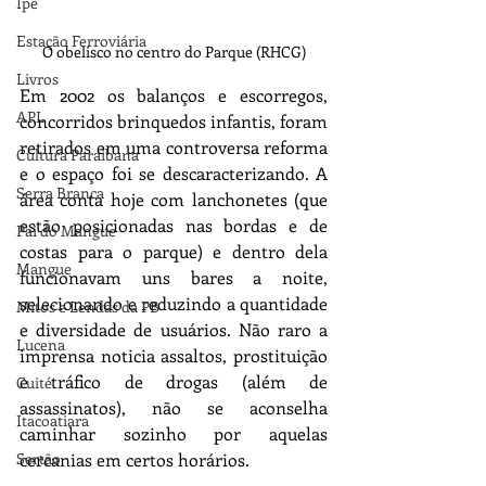
Ipê
Estação Ferroviária
O obelisco no centro do Parque (RHCG)
Livros
Em 2002 os balanços e escorregos, 
APL
concorridos brinquedos infantis, foram 
retirados em uma controversa reforma 
Cultura Paraibana
e o espaço foi se descaracterizando. A 
Serra Branca
área conta hoje com lanchonetes (que 
estão posicionadas nas bordas e de 
Pai do Mangue
costas para o parque) e dentro dela 
Mangue
funcionavam uns bares a noite, 
selecionando e reduzindo a quantidade 
Mitos e Lendas da PB
e diversidade de usuários. Não raro a 
Lucena
imprensa noticia assaltos, prostituição 
e tráfico de drogas (além de 
Cuité
assassinatos), não se aconselha 
Itacoatiara
caminhar sozinho por aquelas 
Sertão
cercanias em certos horários.