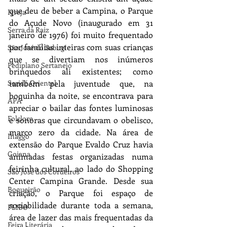
que deu de beber a Campina, o Parque 
Igreja
do Açude Novo (inaugurado em 31 
Serra da Raiz
janeiro de 1976) foi muito frequentado 
por famílias inteiras com suas crianças 
São José do Sabugí
que se divertiam nos inúmeros 
Pediplano Sertanejo
brinquedos ali existentes; como 
Seridó Oriental
também pela juventude que, na 
boquinha da noite, se encontrava para 
APA
apreciar o bailar das fontes luminosas 
Folclore
e sonoras que circundavam o obelisco, 
marco zero da cidade. Na área de 
Ihaggo
extensão do Parque Evaldo Cruz havia 
Goiana
animadas festas organizadas numa 
feirinha cultural, ao lado do Shopping 
São José dos Cordeiros
Center Campina Grande. Desde sua 
Boqueirão
criação, o Parque foi espaço de 
sociabilidade durante toda a semana, 
FLIBO
área de lazer das mais frequentadas da 
Feira Literária