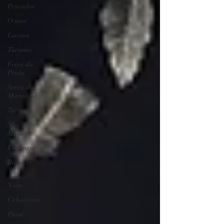
Pescador
O mar
Lucena
Turismo
Feira da
Prata
Serra do
Maracajá
Turismo
São
Mamede
Violência
Boninas
Açude
Novo
Cabaceiras
Piauí