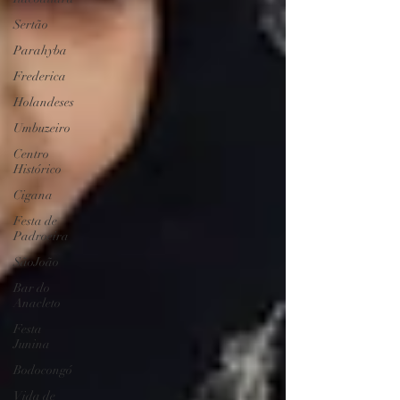
Sertão
Parahyba
Frederica
Holandeses
Umbuzeiro
Centro
Histórico
Cigana
Festa de
Padroeira
SãoJoão
Bar do
Anacleto
Festa
Junina
Bodocongó
Vida de