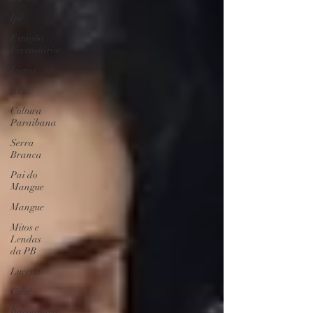
Ipê
Estação
Ferroviária
Livros
APL
Cultura
Paraibana
Serra
Branca
Pai do
Mangue
Mangue
Mitos e
Lendas
da PB
Lucena
Cuité
Itacoatiara