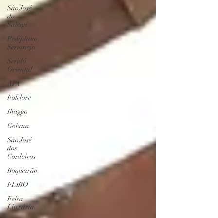
São José
do
Sabugí
Pediplano
Sertanejo
Seridó
Oriental
APA
Folclore
Ihaggo
Goiana
São José
dos
Cordeiros
Boqueirão
FLIBO
Feira
Literária