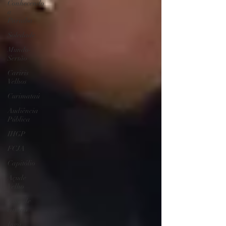
Conhecendo
a
Paraíba
Soledade
Mundo-
Sertão
Cariris
Velhos
Curimataú
Audiência
Pública
IHGP
FCJA
Capitólio
Açude
Velho
Aula de
campo
Ingá