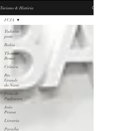
Turismo & História
FCJA
Todos os
posts
Bahia
Thomas
Bruno
Crônica
Rio
Grande
do Norte
Festa de
Padroeira
João
Pessoa
Livraria
Paraíba