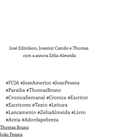
José Edmilson, Josemir Camilo e Thomas 
com a autora Zélia Almeida
#FCJA
#JoseAmerico
#JoaoPessoa
#Paraiba
#ThomasBruno
#CronicaSemanal
#Cronica
#Escritor
#Escritores
#Texto
#Leitura
#Lancamento
#ZeliaAlmeida
#Livro
#Areia
#Adordapobreza
Thomas Bruno
João Pessoa