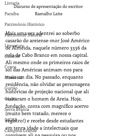
Livraria
Discurso de apresentação do escritor 
Ramalho Leite
Paraíba
Patrimônio Histórico
Mais uma vez adentrei ao soberbo 
Patrimônio Natural
casarão do areiense-mor José Américo 
Literatura
de Almeida, naquele número 3336 da 
orla de Cabo Branco em nossa capital. 
Caturité
Ali mesmo onde os primeiros raios de 
Conto
sol das Américas animam-nos para 
mais um dia. No passado, enquanto 
Memória
residência, não olvidar as personagens 
Gurjão
históricas de projeção nacional que ali 
visitaram o homem de Areia. Hoje, 
Cariri
fundação, conta com magnífico acervo 
Serra Branca
(muito bem tratado, merece o 
IHGSB
registro!) e recebe desde estudantes 
em tenra idade a intelectuais que 
Campina Grande
convivem ali na pesquisa ou nos 