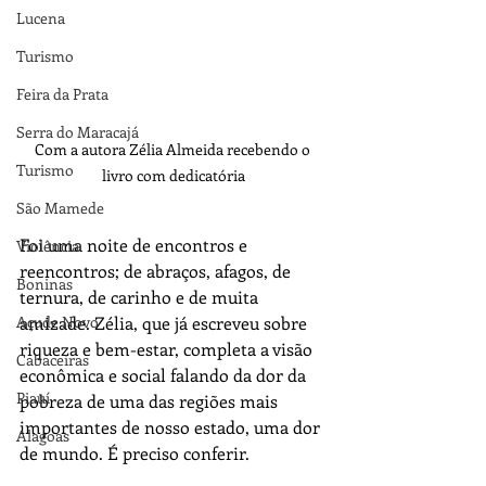
Lucena
Turismo
Feira da Prata
Serra do Maracajá
Com a autora Zélia Almeida recebendo o 
Turismo
livro com dedicatória
São Mamede
Foi uma noite de encontros e 
Violência
reencontros; de abraços, afagos, de 
Boninas
ternura, de carinho e de muita 
amizade. Zélia, que já escreveu sobre 
Açude Novo
riqueza e bem-estar, completa a visão 
Cabaceiras
econômica e social falando da dor da 
Piauí
pobreza de uma das regiões mais 
importantes de nosso estado, uma dor 
Alagoas
de mundo. É preciso conferir.