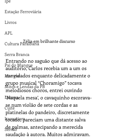
Ipê
Estação Ferroviária
Livros
APL
Zélia em brilhante discurso
Cultura Paraibana
Serra Branca
Entrando no saguão que dá acesso ao 
Pai do Mangue
auditório, Carlos recebia um a um os 
convidados enquanto delicadamente o 
Mangue
grupo musical “Choramigo” tocava 
Mitos e Lendas da PB
melodiosos choros, entrei ouvindo 
‘Naquela mesa’, o cavaquinho escorava-
Lucena
se num violão de sete cordas e as 
Cuité
platinelas do pandeiro, discretamente 
Itacoatiara
tocado, pareciam uma distante salva 
de palmas, antecipando a merecida 
Sertão
saudação à autora. Muitos admiravam. 