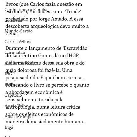
livros (que Carlos fazia questão em 
Conhecendo a Paraíba
esconder), raridades como ‘Tríade’ 
prefaciado por Jorge Amado. A essa 
Soledade
descoberta arqueológica devo muito a 
Mundo-Sertão
Zélia. 
Cariris Velhos
Durante o lançamento de ‘Escravidão’ 
Curimataú
do Laurentino Gomes lá no IHGP, 
Zélia me contou dessa sua obra e do 
Audiência Pública
quão dolorosa foi fazê-la. Uma 
IHGP
pesquisa doída. Fiquei bem curioso. 
Folheando o livro se percebe o quanto 
FCJA
a abordagem econômica é 
Capitólio
sensivelmente tocada pela 
Açude Velho
antropologia, numa leitura crítica 
sobre os efeitos econômicos de 
Aula de campo
maneira demasiadamente humana.
Ingá