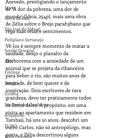
Azevedo, prestigiando o lançamento 
Igreja
de ‘A dor da pobreza, uma dor de 
mundo’ (Ideia, 254p), mais uma obra 
Serra da Raiz
de Zélia sobre o Brejo parahybano que 
São José do Sabugí
rega suas veias e sentimentos. 
Pediplano Sertanejo
Vê-los é sempre momento de matar a 
Seridó Oriental
saudade, desço o planalto da 
Borborema com a ansiedade de um 
APA
animal que se projeta da ribanceira 
Folclore
para beber o rio, são muitos anos de 
amizade, de bem querer e de 
Ihaggo
inspiração. Dois escritores de rara 
Goiana
grandeza, devo ter praticamente todos 
São José dos Cordeiros
os livros deles. A propósito, em uma 
visita ao apartamento que residem em 
Boqueirão
Tambaú, há uns 10 anos, descobri um 
FLIBO
outro Carlos, não só antropólogo, mas 
poeta, e Zélia descortinou alguns 
Feira Literária