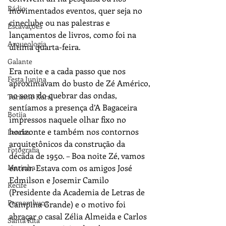
Rádio
movimentados eventos, quer seja no 
cineclube ou nas palestras e 
Escavações
lançamentos de livros, como foi na 
Arqueologia
última quarta-feira.
Galante
Era noite e a cada passo que nos 
Festa Junina
aproximavam do busto de Zé Américo, 
ao som do quebrar das ondas, 
Turismo Rural
sentíamos a presença d’A Bagaceira 
Botija
impressos naquele olhar fixo no 
horizonte e também nos contornos 
Lendas
arquitetônicos da construção da 
Fotografia
década de 1950. – Boa noite Zé, vamos 
entrar. Estava com os amigos José 
Marinha
Edmilson e Josemir Camilo 
Recife
(Presidente da Academia de Letras de 
Pernambuco
Campina Grande) e o motivo foi 
abraçar o casal Zélia Almeida e Carlos 
Santa Rita