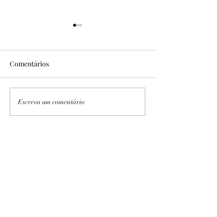
Comentários
No Sítio Areal
Expedição PB/AL I e II
Escreva um comentário