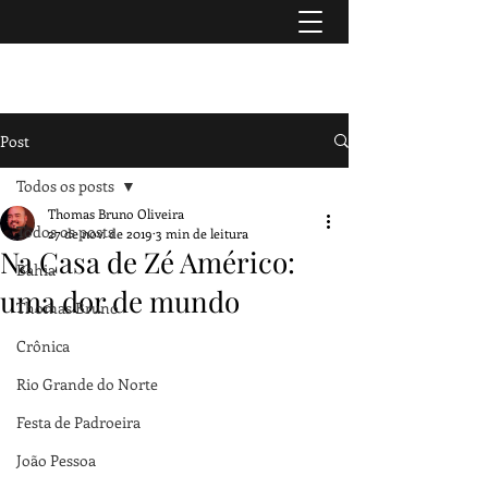
TURISMO & HISTÓRIA
Post
Todos os posts
Thomas Bruno Oliveira
Todos os posts
27 de nov. de 2019
3 min de leitura
Na Casa de Zé Américo:
Bahia
uma dor de mundo
Thomas Bruno
Crônica
Rio Grande do Norte
Festa de Padroeira
João Pessoa