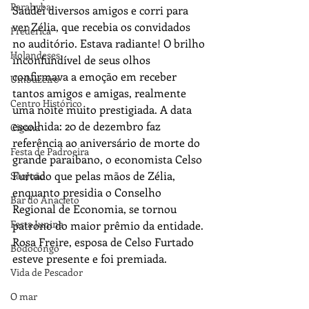
Parahyba
Saudei diversos amigos e corri para 
ver Zélia, que recebia os convidados 
Frederica
no auditório. Estava radiante! O brilho 
Holandeses
inconfundível de seus olhos 
confirmava a emoção em receber 
Umbuzeiro
tantos amigos e amigas, realmente 
Centro Histórico
uma noite muito prestigiada. A data 
escolhida: 20 de dezembro faz 
Cigana
referência ao aniversário de morte do 
Festa de Padroeira
grande paraibano, o economista Celso 
Furtado que pelas mãos de Zélia, 
SãoJoão
enquanto presidia o Conselho 
Bar do Anacleto
Regional de Economia, se tornou 
Festa Junina
patrono do maior prêmio da entidade. 
Rosa Freire, esposa de Celso Furtado 
Bodocongó
esteve presente e foi premiada.
Vida de Pescador
O mar