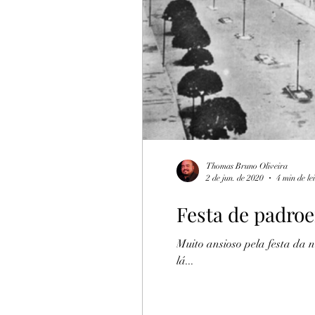
Turismo Rural
Botija
Thomas Bruno Oliveira
2 de jun. de 2020
4 min de le
Festa de padroe
Muito ansioso pela festa da 
lá...