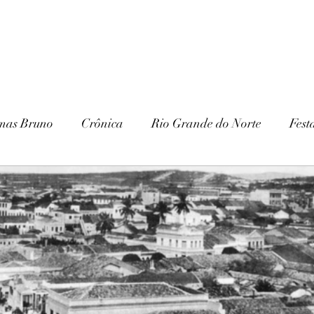
mas Bruno
Crônica
Rio Grande do Norte
Fest
Paraíba
Patrimônio Histórico
Patrimônio Natura
ria
Gurjão
Cariri
Serra Branca
IHGSB
Escavações
Arqueologia
Galante
Festa J