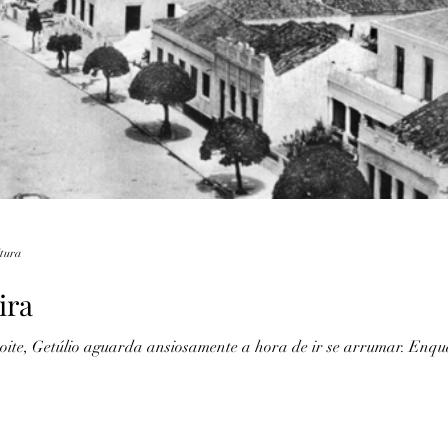
Lendas
Fotografia
Marinha
Recife
itura
ira
noite, Getúlio aguarda ansiosamente a hora de ir se arrumar. Enqu