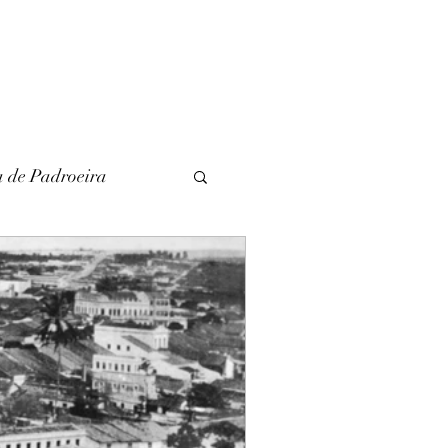
a de Padroeira
l
Literatura
unina