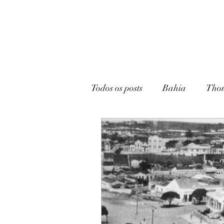
Todos os posts
Bahia
Tho
João Pessoa
Livraria
Caturité
Conto
Memó
Campina Grande
Rádio