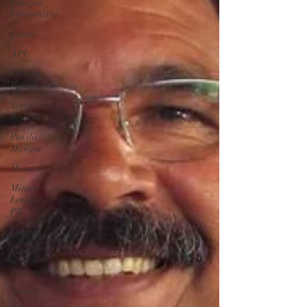
Estação
Ferroviária
Livros
APL
Cultura
Paraibana
Serra
Branca
Pai do
Mangue
Mangue
Mitos e
Lendas da
PB
Lucena
Cuité
Itacoatiara
Sertão