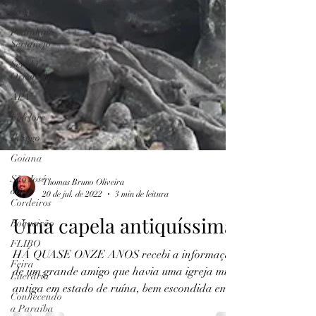
do Sabugí
Pediplano
Sertanejo
Seridó
Oriental
APA
Folclore
Ihaggo
Goiana
São José
dos
Cordeiros
Thomas Bruno Oliveira
Boqueirão
20 de jul. de 2022
3 min de leitura
FLIBO
Uma capela antiquíssima
Feira
Literária
HÁ QUASE ONZE ANOS recebi a informação
Conhecendo
de um grande amigo que havia uma igreja muito
a Paraíba