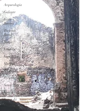
Arqueologia
Galante
Festa
Junina
Turismo
Rural
Botija
Lendas
Fotografia
Marinha
Recife
Pernambuco
Santa Rita
Igreja
Serra da
Raiz
São José