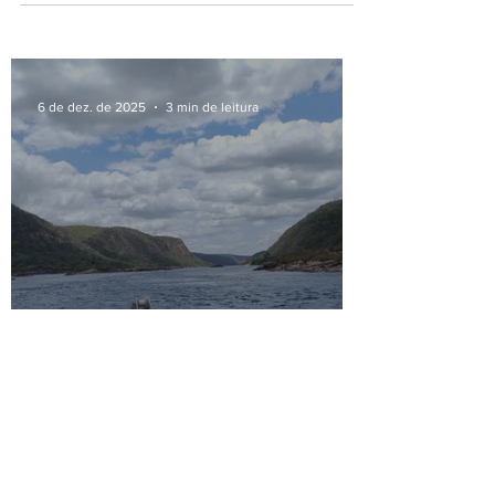
O pescador tem dois amor, um bem na terra, um
bem no mar (Dorival Caymmi) Acordava todo
dia bem cedinho, ainda escuro. Acendia a lenha
do...
6 de dez. de 2025
3 min de leitura