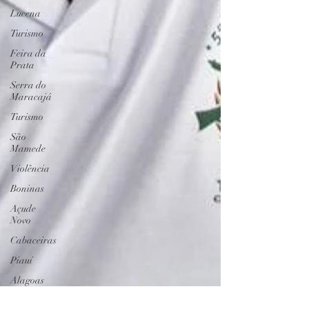
Lucena
Turismo
Feira da
Prata
Serra do
Maracajá
Turismo
São
Mamede
Violência
Boninas
Açude
Novo
Cabaceiras
Piauí
Alagoas