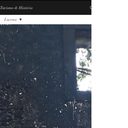
Turismo & História
Lucena
Todos os
posts
Bahia
Thomas
Bruno
Crônica
Rio
Grande do
Norte
Festa de
Padroeira
João
Pessoa
Livraria
Paraíba