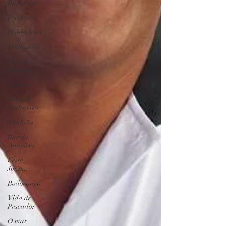
Parahyba
Frederica
Holandeses
Umbuzeiro
Centro
Histórico
Cigana
Festa de
Padroeira
SãoJoão
Bar do
Anacleto
Festa
Junina
Bodocongó
Vida de
Pescador
O mar