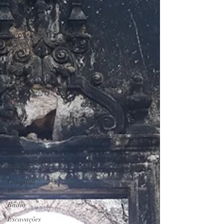
Patrimônio
Histórico
Patrimônio
Natural
Literatura
Caturité
Conto
Memória
Gurjão
Cariri
Serra
Branca
IHGSB
Campina
Grande
Rádio
Escavações