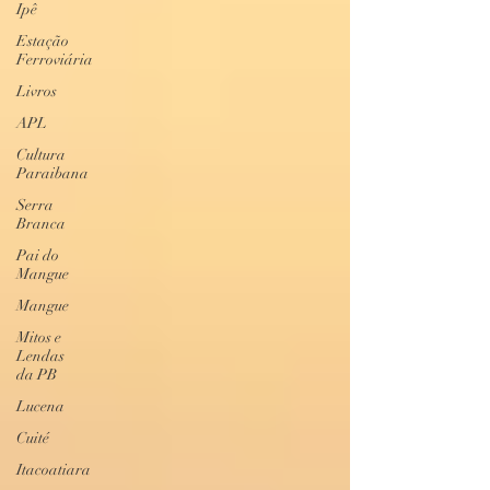
Ipê
Estação
Ferroviária
Livros
APL
Cultura
Paraibana
Serra
Branca
Pai do
Mangue
Mangue
Mitos e
Lendas
da PB
Lucena
Cuité
Itacoatiara