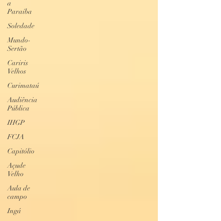
a
Paraíba
Soledade
Mundo-
Sertão
Cariris
Velhos
Curimataú
Audiência
Pública
IHGP
FCJA
Capitólio
Açude
Velho
Aula de
campo
Ingá