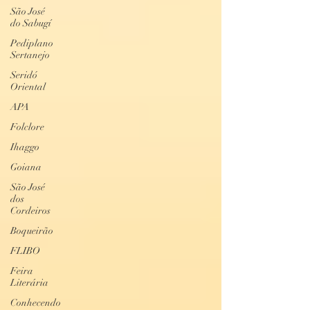
São José
do Sabugí
Pediplano
Sertanejo
Seridó
Oriental
APA
Folclore
Ihaggo
Goiana
São José
dos
Cordeiros
Boqueirão
FLIBO
Feira
Literária
Conhecendo