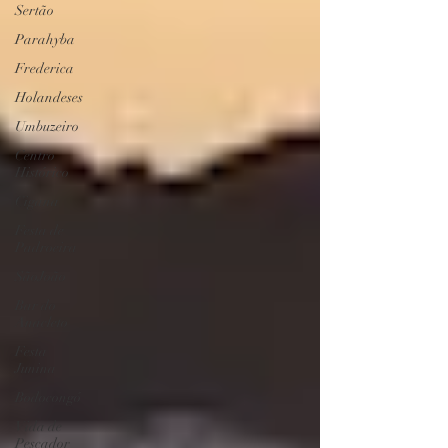
Sertão
Parahyba
Frederica
Holandeses
Umbuzeiro
Centro
Histórico
Cigana
Festa de
Padroeira
SãoJoão
Bar do
Anacleto
Festa
Junina
Bodocongó
Vida de
Pescador