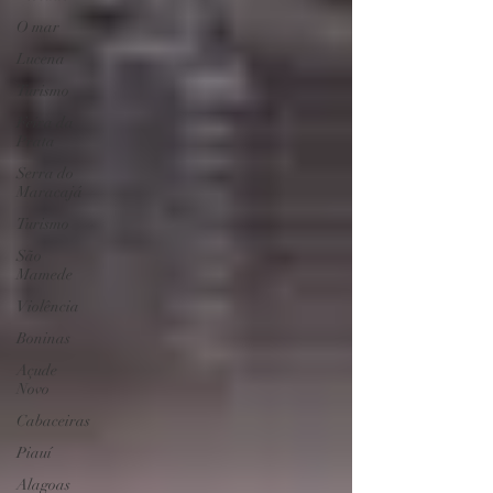
O mar
Lucena
Turismo
Feira da
Prata
Serra do
Maracajá
Turismo
São
Mamede
Violência
Boninas
Açude
Novo
Cabaceiras
Piauí
Alagoas