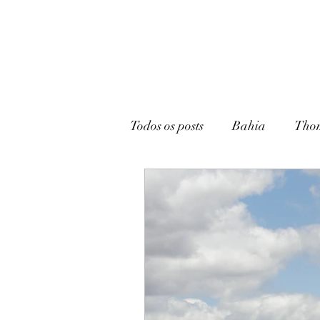
Todos os posts
Bahia
Tho
João Pessoa
Livraria
Caturité
Conto
Memó
Campina Grande
Rádio