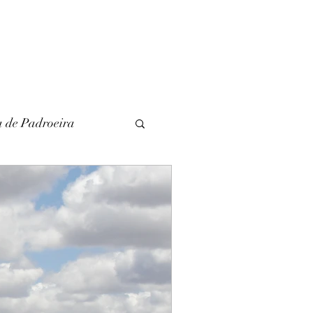
a de Padroeira
l
Literatura
unina