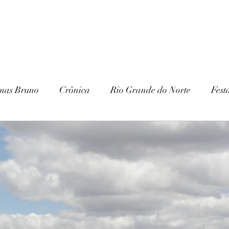
mas Bruno
Crônica
Rio Grande do Norte
Fest
Paraíba
Patrimônio Histórico
Patrimônio Natura
ria
Gurjão
Cariri
Serra Branca
IHGSB
Escavações
Arqueologia
Galante
Festa J