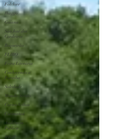
Folclore
Ihaggo
Goiana
São José dos
Cordeiros
Boqueirão
FLIBO
Feira Literária
Conhecendo a
Paraíba
Soledade
Mundo-Sertão
Cariris Velhos
Curimataú
Audiência
Pública
IHGP