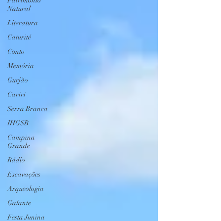
Patrimônio
Natural
Literatura
Caturité
Conto
Memória
Gurjão
Cariri
Serra Branca
IHGSB
Campina
Grande
Rádio
Escavações
Arqueologia
Galante
Festa Junina