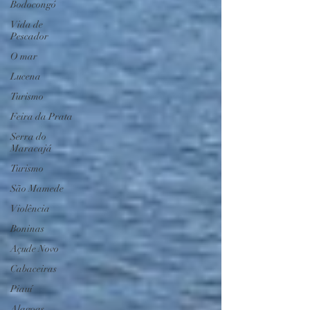
Bodocongó
Vida de
Pescador
O mar
Lucena
Turismo
Feira da Prata
Serra do
Maracajá
Turismo
São Mamede
Violência
Boninas
Açude Novo
Cabaceiras
Piauí
Alagoas