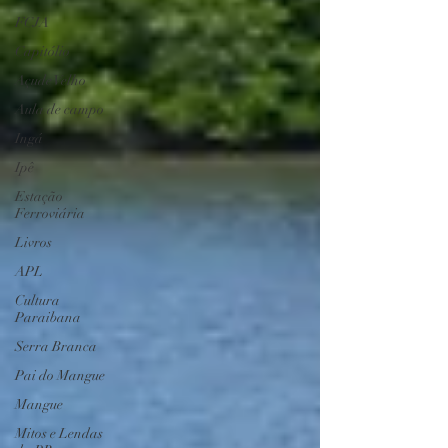
FCJA
Capitólio
Açude Velho
Aula de campo
Ingá
Ipê
Estação
Ferroviária
Livros
APL
Cultura
Paraibana
Serra Branca
Pai do Mangue
Mangue
Mitos e Lendas