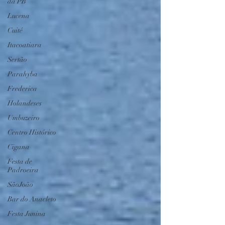
da PB
Lucena
Cuité
Itacoatiara
Sertão
Parahyba
Frederica
Holandeses
Umbuzeiro
Centro Histórico
Cigana
Festa de
Padroeira
SãoJoão
Bar do Anacleto
Festa Junina