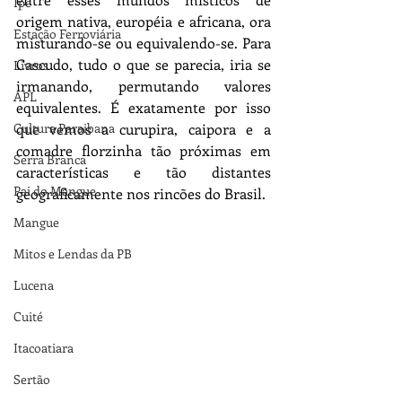
Ipê
origem nativa, européia e africana, ora 
Estação Ferroviária
misturando-se ou equivalendo-se. Para 
Cascudo, tudo o que se parecia, iria se 
Livros
irmanando, permutando valores 
APL
equivalentes. É exatamente por isso 
Cultura Paraibana
que vemos a curupira, caipora e a 
comadre florzinha tão próximas em 
Serra Branca
características e tão distantes 
Pai do Mangue
geograficamente nos rincões do Brasil.
Mangue
Mitos e Lendas da PB
Lucena
Cuité
Itacoatiara
Sertão