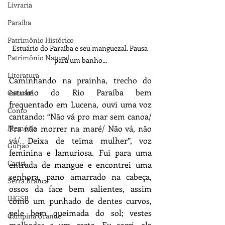
Livraria
Paraíba
Patrimônio Histórico
Estuário do Paraíba e seu manguezal. Pausa 
Patrimônio Natural
para um banho...
Literatura
Caminhando na prainha, trecho do 
estuário do Rio Paraíba bem 
Caturité
frequentado em Lucena, ouvi uma voz 
Conto
cantando: “Não vá pro mar sem canoa/ 
Memória
Pra não morrer na maré/ Não vá, não 
vá/ Deixa de teima mulher”, voz 
Gurjão
feminina e lamuriosa. Fui para uma 
Cariri
entrada de mangue e encontrei uma 
senhora, pano amarrado na cabeça, 
Serra Branca
ossos da face bem salientes, assim 
IHGSB
como um punhado de dentes curvos, 
pele bem queimada do sol; vestes 
Campina Grande
molhadas e um cesto. Eu sorri, ela 