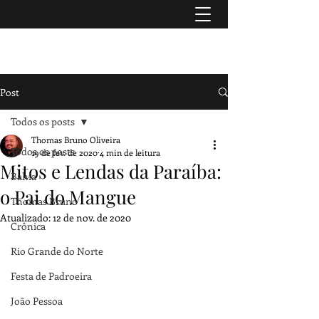
TURISMO & HISTÓRIA
Post
Todos os posts
Thomas Bruno Oliveira
Todos os posts
19 de fev. de 2020
4 min de leitura
Mitos e Lendas da Paraíba:
Bahia
o Pai do Mangue
Thomas Bruno
Atualizado:
12 de nov. de 2020
Crônica
Rio Grande do Norte
Festa de Padroeira
João Pessoa