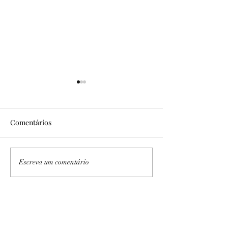
Comentários
No Sítio Areal
Expedição PB/AL I e II
Escreva um comentário