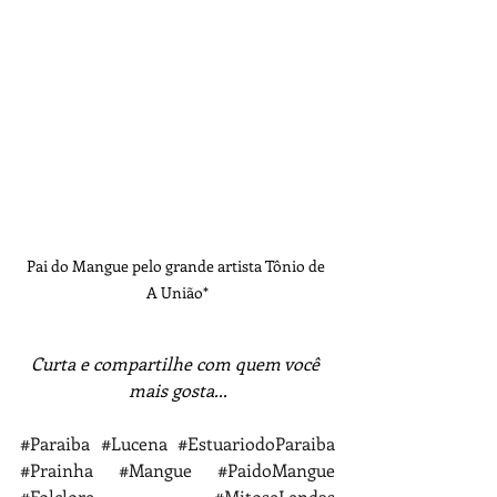
Pai do Mangue pelo grande artista Tônio de 
A União*
Curta e compartilhe com quem você 
mais gosta...
#Paraiba
#Lucena
#EstuariodoParaiba
#Prainha
#Mangue
#PaidoMangue
#Folclore
#MitoseLendas