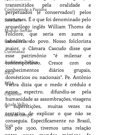
transmitidos pela oralidade e 
Conhecendo a Paraíba
perpetuados (e conservados!) pelos 
costumes. É o que foi denominado pelo 
Soledade
arqueólogo inglês William Thoms de 
Mundo-Sertão
Folclore, que seria em suma a 
sabedoria do povo. Nosso folclorista 
Cariris Velhos
maior, o Câmara Cascudo disse que 
Curimataú
esse patrimônio “é milenar e 
Audiência Pública
contemporâneo. Cresce com os 
conhecimentos diários grupais, 
IHGP
domésticos ou nacionais”. Pe. Antônio 
FCJA
Vieira dizia que o medo é crédulo e 
nesse espectro, difundiu-se pela 
Capitólio
humanidade as assombrações, visagens 
Açude Velho
e superstições, muitas vezes na 
tentativa de explicar o que não se 
Aula de campo
conseguia. Especificamente no Brasil, 
Ingá
no pós 1500, tivemos uma relação 
entre esses mundos místicos de 