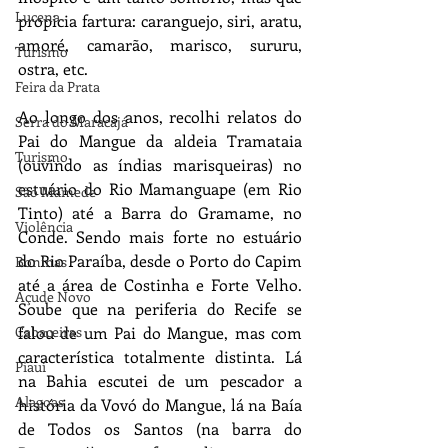
Lucena
propicia fartura: caranguejo, siri, aratu, 
amoré, camarão, marisco, sururu, 
Turismo
ostra, etc.
Feira da Prata
Ao longo dos anos, recolhi relatos do 
Serra do Maracajá
Pai do Mangue da aldeia Tramataia 
Turismo
(ouvindo as índias marisqueiras) no 
estuário do Rio Mamanguape (em Rio 
São Mamede
Tinto) até a Barra do Gramame, no 
Violência
Conde. Sendo mais forte no estuário 
do Rio Paraíba, desde o Porto do Capim 
Boninas
até a área de Costinha e Forte Velho. 
Açude Novo
Soube que na periferia do Recife se 
Cabaceiras
falou de um Pai do Mangue, mas com 
característica totalmente distinta. Lá 
Piauí
na Bahia escutei de um pescador a 
Alagoas
história da Vovó do Mangue, lá na Baía 
de Todos os Santos (na barra do 