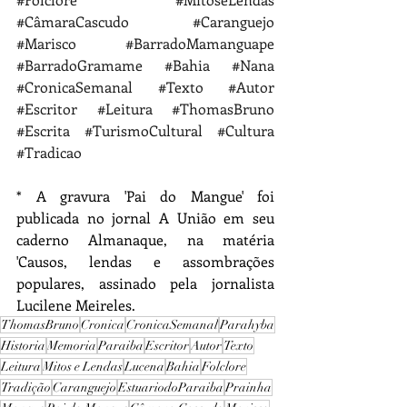
#CâmaraCascudo
#Caranguejo
#Marisco
#BarradoMamanguape
#BarradoGramame
#Bahia
#Nana
#CronicaSemanal
#Texto
#Autor
#Escritor
#Leitura
#ThomasBruno
#Escrita
#TurismoCultural
#Cultura
#Tradicao
* A gravura 'Pai do Mangue' foi 
publicada no jornal A União em seu 
caderno Almanaque, na matéria 
'Causos, lendas e assombrações 
populares, assinado pela jornalista 
Lucilene Meireles.
ThomasBruno
Cronica
CronicaSemanal
Parahyba
Historia
Memoria
Paraiba
Escritor
Autor
Texto
Leitura
Mitos e Lendas
Lucena
Bahia
Folclore
Tradição
Caranguejo
EstuariodoParaiba
Prainha