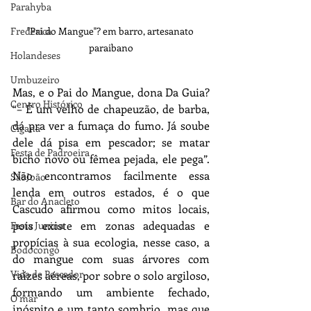
Parahyba
Frederica
"Pai do Mangue"? em barro, artesanato 
paraibano
Holandeses
Umbuzeiro
Mas, e o Pai do Mangue, dona Da Guia? 
Centro Histórico
“– É um velho de chapeuzão, de barba, 
dá pra ver a fumaça do fumo. Já soube 
Cigana
dele dá pisa em pescador; se matar 
Festa de Padroeira
bicho novo ou fêmea pejada, ele pega”. 
Não encontramos facilmente essa 
SãoJoão
lenda em outros estados, é o que 
Bar do Anacleto
Cascudo afirmou como mitos locais, 
pois existe em zonas adequadas e 
Festa Junina
propícias à sua ecologia, nesse caso, a 
Bodocongó
do mangue com suas árvores com 
Vida de Pescador
raízes aéreas, por sobre o solo argiloso, 
formando um ambiente fechado, 
O mar
inóspito e um tanto sombrio, mas que 