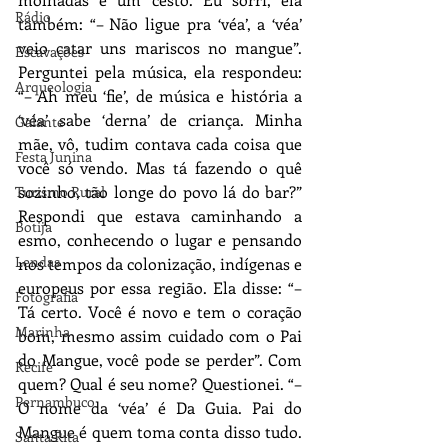
Rádio
também: “– Não ligue pra ‘véa’, a ‘véa’ 
veio catar uns mariscos no mangue”. 
Escavações
Perguntei pela música, ela respondeu: 
Arqueologia
“– Ah meu ‘fie’, de música e história a 
‘véa’ sabe ‘derna’ de criança. Minha 
Galante
mãe, vô, tudim contava cada coisa que 
Festa Junina
você só vendo. Mas tá fazendo o quê 
sozinho, tão longe do povo lá do bar?” 
Turismo Rural
Respondi que estava caminhando a 
Botija
esmo, conhecendo o lugar e pensando 
Lendas
nos tempos da colonização, indígenas e 
europeus por essa região. Ela disse: “– 
Fotografia
Tá certo. Você é novo e tem o coração 
Marinha
bom, mesmo assim cuidado com o Pai 
do Mangue, você pode se perder”. Com 
Recife
quem? Qual é seu nome? Questionei. “– 
Pernambuco
O nome da ‘véa’ é Da Guia. Pai do 
Mangue é quem toma conta disso tudo. 
Santa Rita