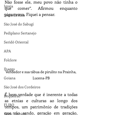
Não fosse ele, meu povo não tinha o 
Igreja
que comer”. Afirmou enquanto 
pigarreava. Fiquei a pensar.
Serra da Raiz
São José do Sabugí
Pediplano Sertanejo
Seridó Oriental
APA
Folclore
Ihaggo
Vendedor e sua tábua de pirulito na Prainha, 
Goiana
Lucena-PB
São José dos Cordeiros
É bem verdade que é inerente a todas 
Boqueirão
as etnias e culturas ao longo dos 
FLIBO
tempos, um patrimônio de tradições 
que vão sendo, geração em geração, 
Feira Literária