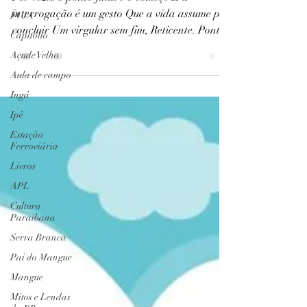
Ensaio de tempo
FCJA
Por vezes o ponto final é o começo E a
Capitólio
interrogação é um gesto Que a vida assume pra
Açude Velho
concluir Um virgular sem fim, Reticente. Ponto...
Aula de campo
Ingá
Ipê
Estação
Ferroviária
Livros
APL
Cultura
Paraibana
Serra Branca
Pai do Mangue
Mangue
Mitos e Lendas