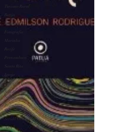
Turismo Rural
Botija
Lendas
Fotografia
Marinha
Recife
Pernambuco
Santa Rita
Igreja
Serra da Raiz
São José do
Sabugí
Pediplano
Sertanejo
Seridó Oriental
APA