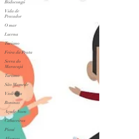
Bodocongó
Vida de
Pescador
O mar
Lucena
Turismo
Feira da Prata
Serra do
Maracajá
Turismo
São Mamede
Violência
Boninas
Açude Novo
Cabaceiras
Piauí
Alagoas