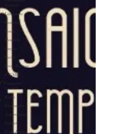
Patrimônio
Natural
Literatura
Caturité
Conto
Memória
Gurjão
Cariri
Serra Branca
IHGSB
Campina
Grande
Rádio
Escavações
Arqueologia
Galante
Festa Junina