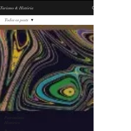
Turismo & História
Todos os posts
Todos os posts
Bahia
Thomas Bruno
Crônica
Rio Grande do
Norte
Festa de
Padroeira
João Pessoa
Livraria
Paraíba
Patrimônio
Histórico