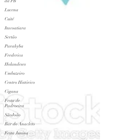
da PB
Lucena
Cuité
Itacoatiara
Sertão
Parahyba
Frederica
Holandeses
Umbuzeiro
Centro Histórico
Cigana
Festa de
Padroeira
SãoJoão
Bar do Anacleto
Festa Junina