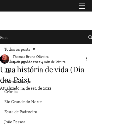
TURISMO & HISTÓRIA
Post
Todos os posts
Thomas Bruno Oliveira
Todos os posts
19 de ago. de 2022
4 min de leitura
Uma história de vida (Dia
Bahia
dos Pais)
Thomas Bruno
Atualizado:
14 de set. de 2022
Crônica
Rio Grande do Norte
Festa de Padroeira
João Pessoa