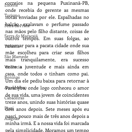
correios na pequena Puxinanã-PB, 
Lucena
onde recebia do gerente as mesmas 
Turismo
notas enviadas por ele. Espalhadas no 
balcão, exalavam o perfume passado 
Feira da Prata
nas mãos pelo filho distante, coisas de 
Serra do Maracajá
outros tempos. Em suas folgas, ao 
retornar para a pacata cidade onde sua 
Turismo
mãe escolheu para criar seus filhos 
São Mamede
mais tranquilamente, era sucesso 
entre a juventude e mais ainda em 
Violência
casa, onde todos o tinham como pai. 
Boninas
Um dia ele pediu baixa para retornar à 
Açude Novo
Parahyba, onde logo conheceu o amor 
de sua vida, uma jovem de coincidentes 
Cabaceiras
treze anos, unindo suas histórias quase 
Piauí
dois anos depois. Sete meses após eu 
nasci, pouco mais de três anos depois a 
Alagoas
minha irmã. E a nossa vida foi marcada 
pela simplicidade. Moramos um tempo 