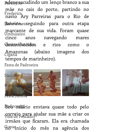
adeus sacudindo um lenço branco a sua 
Parahyba
mãe no cais do porto, partindo no 
Frederica
navio Ary Parreiras para o Rio de 
Janeiro, seguindo para outra etapa 
Holandeses
marcante de sua vida. Foram quase 
Umbuzeiro
cinco anos navegando mares 
Centro Histórico
desconhecidos e rios como o 
Amazonas (abaixo imagens dos 
Cigana
tempos de marinheiro).
Festa de Padroeira
SãoJoão
Bar do Anacleto
Festa Junina
Bodocongó
Seu salário enviava quase todo pelo 
correio para ajudar sua mãe a criar os 
Vida de Pescador
irmãos que ficaram. Ela era chamada 
O mar
no início do mês na agência dos 