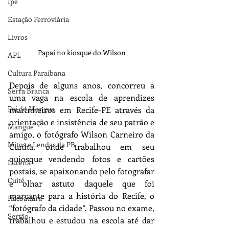
Ipê
Estação Ferroviária
Livros
Papai no kiosque do Wilson
APL
Cultura Paraibana
Depois de alguns anos, concorreu a 
Serra Branca
uma vaga na escola de aprendizes 
Pai do Mangue
marinheiros em Recife-PE através da 
orientação e insistência de seu patrão e 
Mangue
amigo, o fotógrafo Wilson Carneiro da 
Mitos e Lendas da PB
Cunha, onde trabalhou em seu 
quiosque vendendo fotos e cartões 
Lucena
postais, se apaixonando pelo fotografar 
Cuité
e olhar astuto daquele que foi 
marcante para a história do Recife, o 
Itacoatiara
“fotógrafo da cidade”. Passou no exame, 
Sertão
trabalhou e estudou na escola até dar 