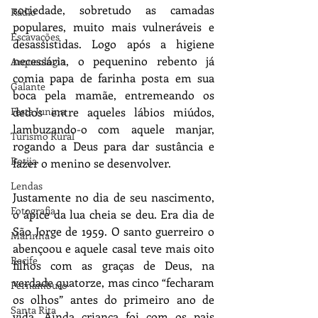
sociedade, sobretudo as camadas 
Rádio
populares, muito mais vulneráveis e 
Escavações
desassistidas. Logo após a higiene 
necessária, o pequenino rebento já 
Arqueologia
comia papa de farinha posta em sua 
Galante
boca pela mamãe, entremeando os 
Festa Junina
dedos entre aqueles lábios miúdos, 
lambuzando-o com aquele manjar, 
Turismo Rural
rogando a Deus para dar sustância e 
Botija
fazer o menino se desenvolver.
Lendas
Justamente no dia de seu nascimento, 
Fotografia
o ápice da lua cheia se deu. Era dia de 
São Jorge de 1959. O santo guerreiro o 
Marinha
abençoou e aquele casal teve mais oito 
Recife
filhos com as graças de Deus, na 
verdade quatorze, mas cinco “fecharam 
Pernambuco
os olhos” antes do primeiro ano de 
Santa Rita
vida. Ainda criança foi com os pais 