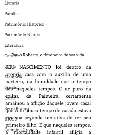
Livraria
Paraíba
Patrimônio Histórico
Patrimônio Natural
Literatura
Paulo Roberto, o timoneiro de sua vida 
Caturité
Conto
SEU NASCIMENTO foi dentro da 
própria casa com o auxílio de uma 
Memória
parteira, na humildade que o tempo 
Gurjão
deu naqueles tempos. O ar puro da 
colina da Palmeira certamente 
Cariri
amainou a aflição daquele jovem casal 
Serra Branca
que com pouco tempo de casado estava 
em sua segunda tentativa de ter seu 
IHGSB
primeiro filho. É que naqueles tempos, 
Campina Grande
a mortalidade infantil afligia a 