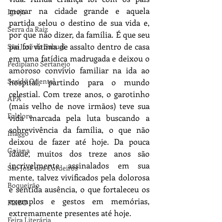
morar na cidade grande e aquela 
Igreja
partida selou o destino de sua vida e, 
Serra da Raiz
por que não dizer, da família. É que seu 
pai foi vítima de assalto dentro de casa 
São José do Sabugí
em uma fatídica madrugada e deixou o 
Pediplano Sertanejo
amoroso convívio familiar na ida ao 
Seridó Oriental
hospital, partindo para o mundo 
celestial. Com treze anos, o garotinho 
APA
(mais velho de nove irmãos) teve sua 
Folclore
vida marcada pela luta buscando a 
sobrevivência da família, o que não 
Ihaggo
deixou de fazer até hoje. Da pouca 
Goiana
idade, muitos dos treze anos são 
incrivelmente assinalados em sua 
São José dos Cordeiros
mente, talvez vivificados pela dolorosa 
Boqueirão
e sentida ausência, o que fortaleceu os 
exemplos e gestos em memórias, 
FLIBO
extremamente presentes até hoje.  
Feira Literária