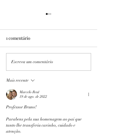
1 comentário
No Sítio Areal
Expedição PB/AL I e II
Escreva um comentário
Mais recente
Marcelo Reul
19 de ago. de 2022
Professor Bruno!
Parabens pela sua homenagem ao pai que 
tanto lhe transferiu carinho, cuidado e 
atenção.