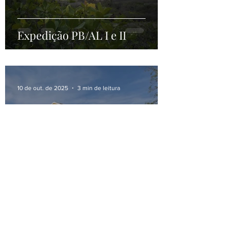
Expedição PB/AL I e II
10 de out. de 2025
3 min de leitura