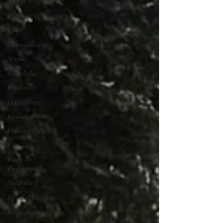
da PB
Lucena
Cuité
Itacoatiara
Sertão
Parahyba
Frederica
Holandeses
Umbuzeiro
Centro Histórico
Cigana
Festa de
Padroeira
SãoJoão
Bar do Anacleto
Festa Junina