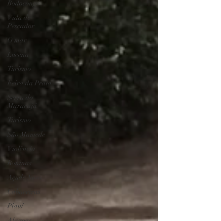
Bodocongó
Vida de
Pescador
O mar
Lucena
Turismo
Feira da Prata
Serra do
Maracajá
Turismo
São Mamede
Violência
Boninas
Açude Novo
Cabaceiras
Piauí
Alagoas