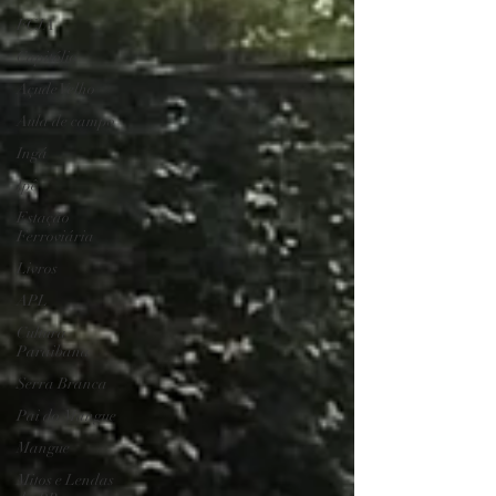
FCJA
Capitólio
Açude Velho
Aula de campo
Ingá
Ipê
Estação
Ferroviária
Livros
APL
Cultura
Paraibana
Serra Branca
Pai do Mangue
Mangue
Mitos e Lendas