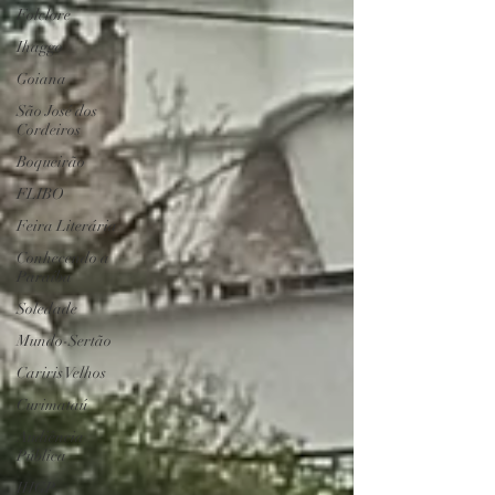
Folclore
Ihaggo
Goiana
São José dos
Cordeiros
Boqueirão
FLIBO
Feira Literária
Conhecendo a
Paraíba
Soledade
Mundo-Sertão
Cariris Velhos
Curimataú
Audiência
Pública
IHGP