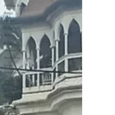
Turismo Rural
Botija
Lendas
Fotografia
Marinha
Recife
Pernambuco
Santa Rita
Igreja
Serra da Raiz
São José do
Sabugí
Pediplano
Sertanejo
Seridó Oriental
APA