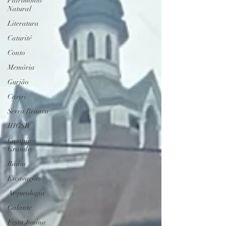
Patrimônio
Natural
Literatura
Caturité
Conto
Memória
Gurjão
Cariri
Serra Branca
IHGSB
Campina
Grande
Rádio
Escavações
Arqueologia
Galante
Festa Junina