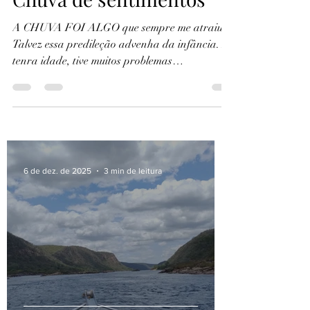
26 de abr. de 2024
3 min de leitura
Chuva de sentimentos
A CHUVA FOI ALGO que sempre me atraiu.
Talvez essa predileção advenha da infância. Em
tenra idade, tive muitos problemas
respiratórios,...
6 de dez. de 2025
3 min de leitura