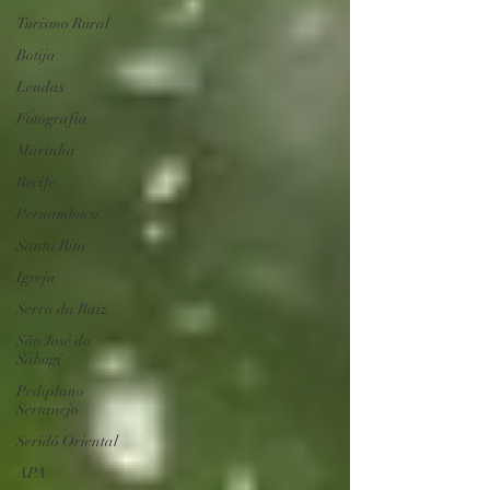
Turismo Rural
Botija
Lendas
Fotografia
Marinha
Recife
Pernambuco
Santa Rita
Igreja
Serra da Raiz
São José do
Sabugí
Pediplano
Sertanejo
Seridó Oriental
APA