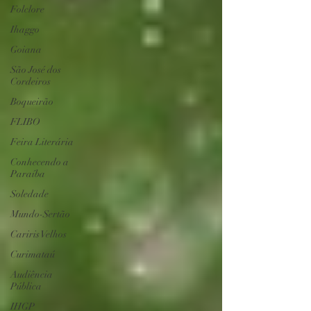
Folclore
Ihaggo
Goiana
São José dos
Cordeiros
Boqueirão
FLIBO
Feira Literária
Conhecendo a
Paraíba
Soledade
Mundo-Sertão
Cariris Velhos
Curimataú
Audiência
Pública
IHGP