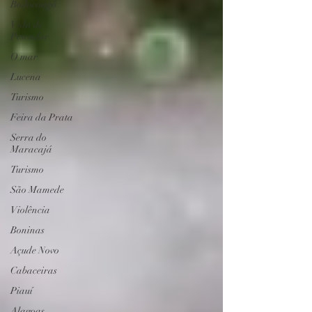
Bodocongó
Vida de
Pescador
O mar
Lucena
Turismo
Feira da Prata
Serra do
Maracajá
Turismo
São Mamede
Violência
Boninas
Açude Novo
Cabaceiras
Piauí
Alagoas