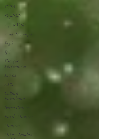
FCJA
Capitólio
Açude Velho
Aula de campo
Ingá
Ipê
Estação
Ferroviária
Livros
APL
Cultura
Paraibana
Serra Branca
Pai do Mangue
Mangue
Mitos e Lendas