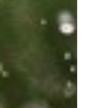
da PB
Lucena
Cuité
Itacoatiara
Sertão
Parahyba
Frederica
Holandeses
Umbuzeiro
Centro Histórico
Cigana
Festa de
Padroeira
SãoJoão
Bar do Anacleto
Festa Junina