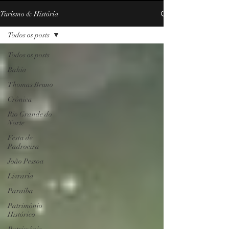
Turismo & História
Todos os posts
Todos os posts
Bahia
Thomas Bruno
Crônica
Rio Grande do
Norte
Festa de
Padroeira
João Pessoa
Livraria
Paraíba
Patrimônio
Histórico