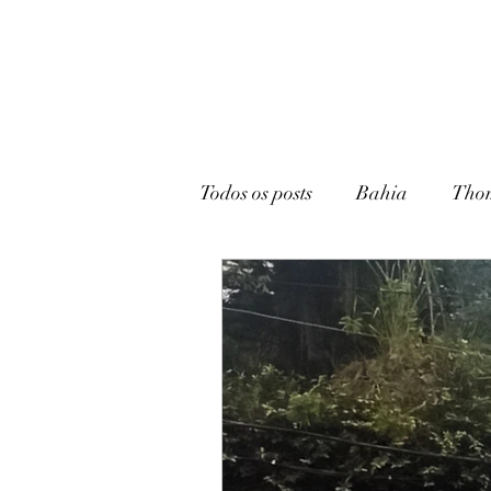
Todos os posts
Bahia
Tho
João Pessoa
Livraria
Caturité
Conto
Memó
Campina Grande
Rádio