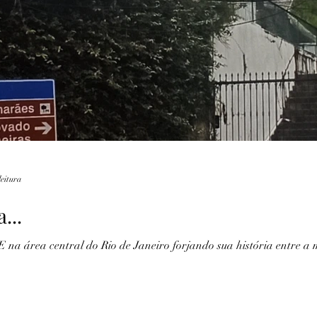
Lendas
Fotografia
Marinha
Recife
leitura
...
ea central do Rio de Janeiro forjando sua história entre a ma