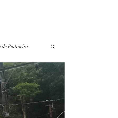
a de Padroeira
l
Literatura
unina