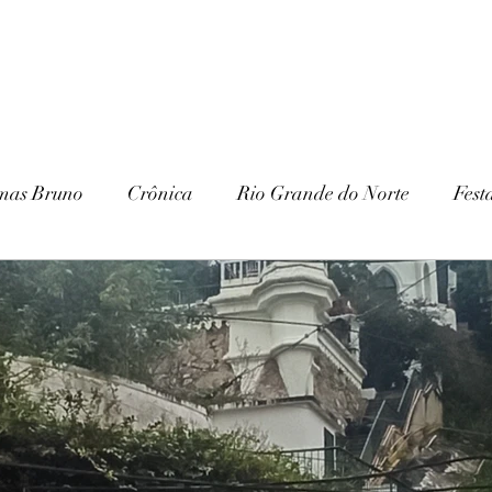
mas Bruno
Crônica
Rio Grande do Norte
Fest
Paraíba
Patrimônio Histórico
Patrimônio Natura
ria
Gurjão
Cariri
Serra Branca
IHGSB
Escavações
Arqueologia
Galante
Festa J