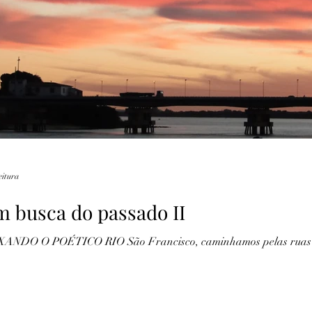
Lendas
Fotografia
Marinha
Recife
eitura
m busca do passado II
caminhamos pelas ruas de Petrolina que se preparava para o