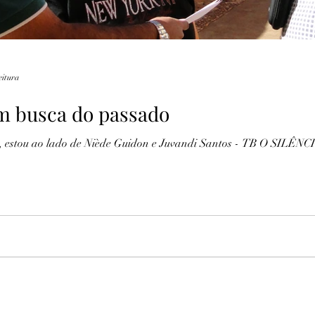
eitura
em busca do passado
stou ao lado de Niède Guidon e Juvandi Santos - TB O SILÊNCIO DA MAD