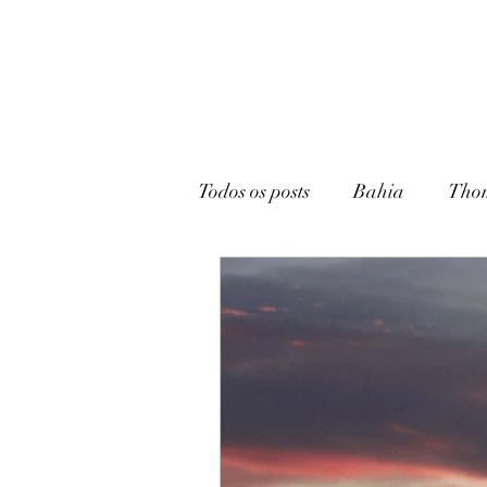
Todos os posts
Bahia
Tho
João Pessoa
Livraria
Caturité
Conto
Memó
Campina Grande
Rádio