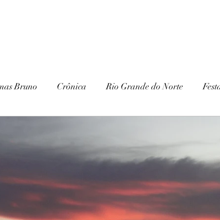
mas Bruno
Crônica
Rio Grande do Norte
Fest
Paraíba
Patrimônio Histórico
Patrimônio Natura
ria
Gurjão
Cariri
Serra Branca
IHGSB
Escavações
Arqueologia
Galante
Festa J