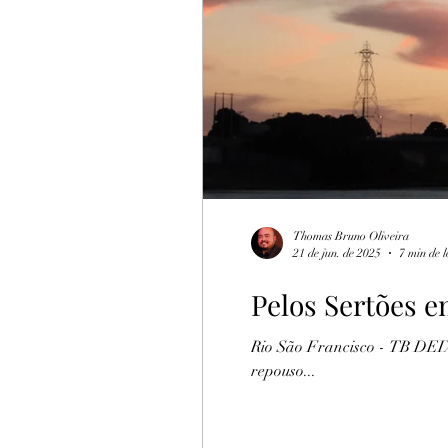
Turismo Rural
Botija
Thomas Bruno Oliveira
21 de jun. de 2025
7 min de l
Pelos Sertões e
Rio São Francisco - TB DEIXANDO O POÉTICO RIO São Francisco, 
repouso...