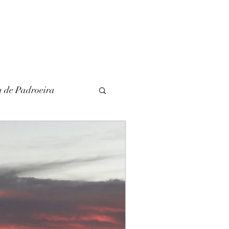
a de Padroeira
l
Literatura
unina