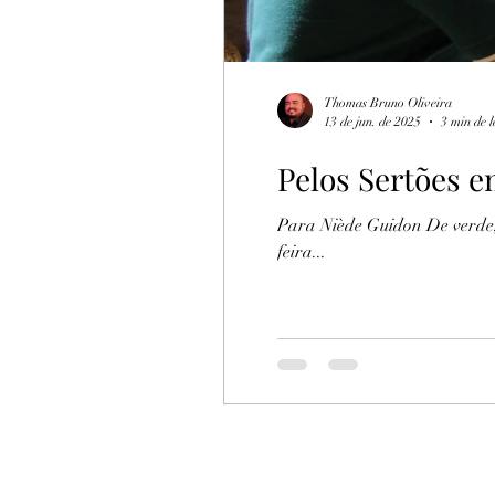
Thomas Bruno Oliveira
13 de jun. de 2025
3 min de l
Pelos Sertões 
Para Niède Guidon De verde, e
feira...