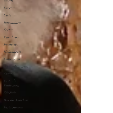
da PB
Lucena
Cuité
Itacoatiara
Sertão
Parahyba
Frederica
Holandeses
Umbuzeiro
Centro Histórico
Cigana
Festa de
Padroeira
SãoJoão
Bar do Anacleto
Festa Junina