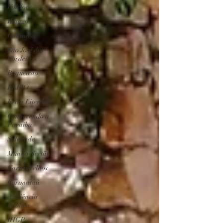
Folclore
Ihaggo
Goiana
São José dos
Cordeiros
Boqueirão
FLIBO
Feira Literária
Conhecendo a
Paraíba
Soledade
Mundo-Sertão
Cariris Velhos
Curimataú
Audiência
Pública
IHGP