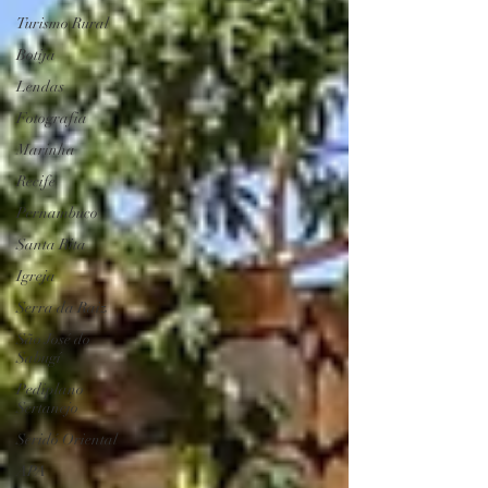
Turismo Rural
Botija
Lendas
Fotografia
Marinha
Recife
Pernambuco
Santa Rita
Igreja
Serra da Raiz
São José do
Sabugí
Pediplano
Sertanejo
Seridó Oriental
APA