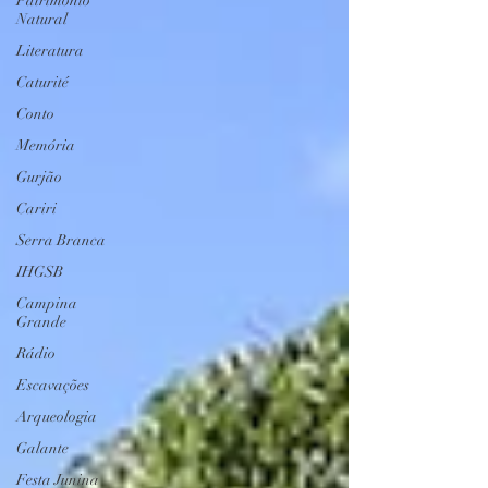
Patrimônio
Natural
Literatura
Caturité
Conto
Memória
Gurjão
Cariri
Serra Branca
IHGSB
Campina
Grande
Rádio
Escavações
Arqueologia
Galante
Festa Junina