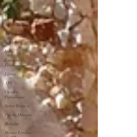
FCJA
Capitólio
Açude Velho
Aula de campo
Ingá
Ipê
Estação
Ferroviária
Livros
APL
Cultura
Paraibana
Serra Branca
Pai do Mangue
Mangue
Mitos e Lendas