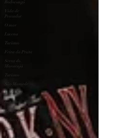
Bodocongó
Vida de
Pescador
O mar
Lucena
Turismo
Feira da Prata
Serra do
Maracajá
Turismo
São Mamede
Violência
Boninas
Açude Novo
Cabaceiras
Piauí
Alagoas