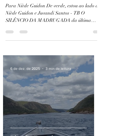
do passado
Para Niède Guidon De verde, estou ao lado de
Niède Guidon e Juvandi Santos - TB O
SILÊNCIO DA MADRUGADA da última
quarta-feira...
6 de dez. de 2025
3 min de leitura