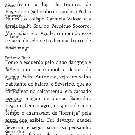
sua frente a loja de tratores de 
Rádio
Eugeninho (sobrinho do saudoso Pedro 
Escavações
Nunes), o colégio Carmela Veloso e a 
Igreja de N. Sra. do Perpétuo Socorro. 
Arqueologia
Mais adiante o Açude, compondo esse 
Galante
cenário do velho e tradicional bairro de 
Bodocongó.
Festa Junina
Turismo Rural
Tomo à esquerda pelo oitão da igreja e 
Botija
lá em um quebra-molas, depois da 
Escola Padre Antonino, vejo um velho 
Lendas
habitante do bairro, o Severino, que ao 
Fotografia
cambalear no calçamento, era caçoado 
por um magote de alunos. Baixinho, 
Marinha
negro e bem magro; os guris do meu 
Recife
tempo o chamavam de “formiga” pela 
força que exibia. Fui devagar, saudei 
Pernambuco
Severino e segui para casa pensando. 
Santa Rita
Ele era figura clássica na minha 