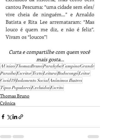
cantou Pescuma: “uma cidade sem eles/ 
vive cheia de ninguém...” e Arnaldo 
Batista e Rita Lee arremataram: “Mas 
louco é quem me diz, e não é feliz”. 
Vivam os “loucos”!
Curta e compartilhe com quem você 
mais gosta...
AUniao
ThomasBruno
Parahyba
CampinaGrande
Paraiba
Escritor
Texto
Leitura
Bodocongó
Leitor
Covid19
Isolamento Social
Anônimos Ilustres
Tipos Populares
Excluidos
Escrito
Thomas Bruno
Crônica