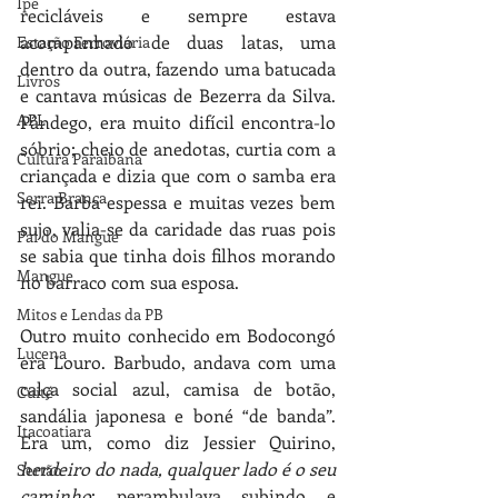
Ipê
recicláveis e sempre estava 
acompanhado de duas latas, uma 
Estação Ferroviária
dentro da outra, fazendo uma batucada 
Livros
e cantava músicas de Bezerra da Silva. 
APL
Pândego, era muito difícil encontra-lo 
sóbrio; cheio de anedotas, curtia com a 
Cultura Paraibana
criançada e dizia que com o samba era 
Serra Branca
rei. Barba espessa e muitas vezes bem 
sujo, valia-se da caridade das ruas pois 
Pai do Mangue
se sabia que tinha dois filhos morando 
Mangue
no barraco com sua esposa.
Mitos e Lendas da PB
Outro muito conhecido em Bodocongó 
Lucena
era Louro. Barbudo, andava com uma 
calça social azul, camisa de botão, 
Cuité
sandália japonesa e boné “de banda”. 
Itacoatiara
Era um, como diz Jessier Quirino, 
herdeiro do nada, qualquer lado é o seu 
Sertão
caminho
; perambulava subindo e 