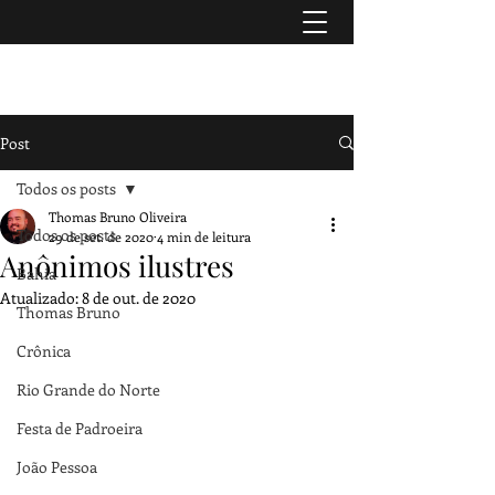
TURISMO & HISTÓRIA
Post
Todos os posts
Thomas Bruno Oliveira
Todos os posts
29 de set. de 2020
4 min de leitura
Anônimos ilustres
Bahia
Atualizado:
8 de out. de 2020
Thomas Bruno
Crônica
Rio Grande do Norte
Festa de Padroeira
João Pessoa