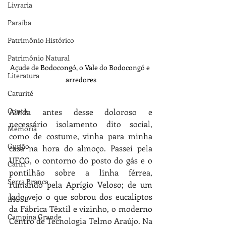
Livraria
Paraíba
Patrimônio Histórico
Patrimônio Natural
Açude de Bodocongó, o Vale do Bodocongó e 
Literatura
arredores
Caturité
Conto
Ainda antes desse doloroso e 
necessário isolamento dito social, 
Memória
como de costume, vinha para minha 
Gurjão
casa na hora do almoço. Passei pela 
UFCG, o contorno do posto do gás e o 
Cariri
pontilhão sobre a linha férrea, 
Serra Branca
rumando pela Aprígio Veloso; de um 
lado vejo o que sobrou dos eucaliptos 
IHGSB
da Fábrica Têxtil e vizinho, o moderno 
Campina Grande
Centro de Tecnologia Telmo Araújo. Na 