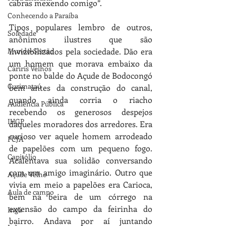
cabras mexendo comigo”.
Conhecendo a Paraíba
Tipos populares lembro de outros, 
Soledade
anônimos ilustres que são 
invizibilizados pela sociedade. Dão era 
Mundo-Sertão
um homem que morava embaixo da 
Cariris Velhos
ponte no balde do Açude de Bodocongó 
Curimataú
bem antes da construção do canal, 
quando ainda corria o riacho 
Audiência Pública
recebendo os generosos despejos 
IHGP
daqueles moradores dos arredores. Era 
curioso ver aquele homem arrodeado 
FCJA
de papelões com um pequeno fogo. 
Capitólio
Acalentava sua solidão conversando 
com um amigo imaginário. Outro que 
Açude Velho
vivia em meio a papelões era Carioca, 
Aula de campo
bem na beira de um córrego na 
extensão do campo da feirinha do 
Ingá
bairro. Andava por aí juntando 