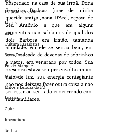
Ipê
hospedado na casa de sua irmã, Dona 
Severina Barbosa (mãe de minha 
Estação Ferroviária
querida amiga Joana D’Arc), esposa de 
Livros
Seu Antônio e que em alguns 
momentos não sabíamos de qual dos 
APL
dois Barbosa era irmão, tamanha 
Cultura Paraibana
afinidade. Ali ele se sentia bem, em 
casa, rodeado de dezenas de sobrinhos 
Serra Branca
e netos, era venerado por todos. Sua 
Pai do Mangue
presença estava sempre envolta em um 
Mangue
halo de luz, sua energia contagiante 
não nos deixava fazer outra coisa a não 
Mitos e Lendas da PB
ser estar ao seu lado concorrendo com 
Lucena
seus familiares.
Cuité
Itacoatiara
Sertão