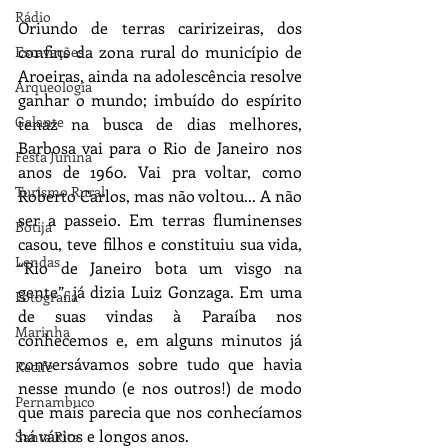
Rádio
Oriundo de terras caririzeiras, dos 
confins da zona rural do município de 
Escavações
Aroeiras, ainda na adolescência resolve 
Arqueologia
ganhar o mundo; imbuído do espírito 
Galante
tenaz na busca de dias melhores, 
Barbosa vai para o Rio de Janeiro nos 
Festa Junina
anos de 1960. Vai pra voltar, como 
Turismo Rural
Roberto Carlos, mas não voltou... A não 
ser a passeio. Em terras fluminenses 
Botija
casou, teve filhos e constituiu sua vida, 
Lendas
“Rio de Janeiro bota um visgo na 
gente”, já dizia Luiz Gonzaga. Em uma 
Fotografia
de suas vindas à Paraíba nos 
Marinha
conhecemos e, em alguns minutos já 
conversávamos sobre tudo que havia 
Recife
nesse mundo (e nos outros!) de modo 
Pernambuco
que mais parecia que nos conhecíamos 
há vários e longos anos.
Santa Rita