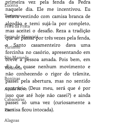
primeira vez pela fenda da Pedra 
Lucena
naquele dia. Ele me incentivou. Eu 
Turismo
estava vestindo com camisa branca de 
algodão e temi sujá-la por completo, 
Feira da Prata
mas aceitei o desafio. Reza a tradição 
Serra do Maracajá
que ao passar por três vezes pela fenda, 
o Santo casamenteiro dava uma 
Turismo
forcinha no casório, apresentando em 
São Mamede
breve a pessoa amada. Pois bem, em 
dia de quase nenhum movimento e 
Violência
não conhecendo o rigor do trâmite, 
Boninas
passei pela abertura, mas no sentido 
contrário (Deus meu, será que é por 
Açude Novo
isso que até hoje não casei?) e ainda 
Cabaceiras
passei só uma vez (curiosamente a 
camisa ficou intocada). 
Piauí
Alagoas