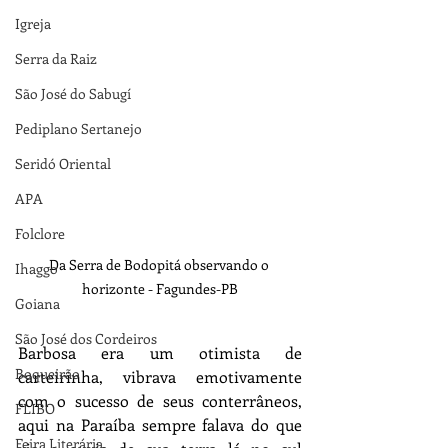
Igreja
Serra da Raiz
São José do Sabugí
Pediplano Sertanejo
Seridó Oriental
APA
Folclore
Da Serra de Bodopitá observando o 
Ihaggo
horizonte - Fagundes-PB
Goiana
São José dos Cordeiros
Barbosa era um otimista de 
Boqueirão
carteirinha, vibrava emotivamente 
com o sucesso de seus conterrâneos, 
FLIBO
aqui na Paraíba sempre falava do que 
Feira Literária