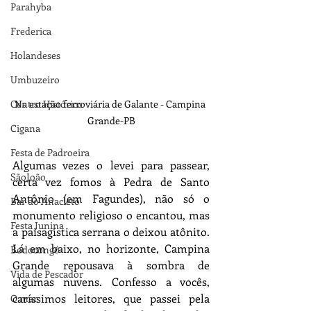
Parahyba
Frederica
Holandeses
Umbuzeiro
Centro Histórico
Na estação ferroviária de Galante - Campina 
Grande-PB
Cigana
Festa de Padroeira
Algumas vezes o levei para passear, 
SãoJoão
certa vez fomos à Pedra de Santo 
Antônio (em Fagundes), não só o 
Bar do Anacleto
monumento religioso o encantou, mas 
Festa Junina
a paisagística serrana o deixou atônito. 
Lá em baixo, no horizonte, Campina 
Bodocongó
Grande repousava à sombra de 
Vida de Pescador
algumas nuvens. Confesso a vocês, 
caríssimos leitores, que passei pela 
O mar