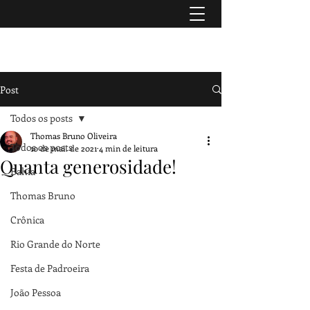
TURISMO & HISTÓRIA
Post
Todos os posts
Thomas Bruno Oliveira
Todos os posts
10 de mai. de 2021
4 min de leitura
Quanta generosidade!
Bahia
Thomas Bruno
Crônica
Rio Grande do Norte
Festa de Padroeira
João Pessoa