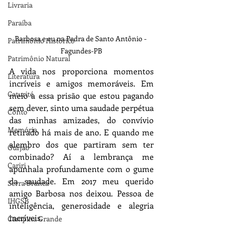
Livraria
Paraíba
Barbosa e eu na Pedra de Santo Antônio - 
Patrimônio Histórico
Fagundes-PB
Patrimônio Natural
A vida nos proporciona momentos 
Literatura
incríveis e amigos memoráveis. Em 
Caturité
meio a essa prisão que estou pagando 
sem dever, sinto uma saudade perpétua 
Conto
das minhas amizades, do convívio 
Memória
retirado há mais de ano. E quando me 
alembro dos que partiram sem ter 
Gurjão
combinado? Aí a lembrança me 
Cariri
apunhala profundamente com o gume 
da saudade. Em 2017 meu querido 
Serra Branca
amigo Barbosa nos deixou. Pessoa de 
IHGSB
inteligência, generosidade e alegria 
incríveis.
Campina Grande