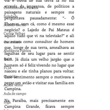
via e ouvia de sua terra lá no sul 
através da imprensa, de políticos a 
Conhecendo a Paraíba
paisagens naturais e sempre me 
Soledade
perguntava pausadamente: “– Ô 
Thomas, vem cá, como é mesmo esse 
Mundo-Sertão
negócio? o Lajedo de Pai Mateus é 
Cariris Velhos
aquilo tudo que vi na televisão?” e ali 
eu estava como consultor do homem 
Curimataú
que, longe de sua terra, amealhava as 
Audiência Pública
fagulhas de seu lugar para se sentir 
bem. Já dizia um velho jargão que o 
IHGP
homem só é feliz vivendo no lugar que 
FCJA
nasceu e ele tinha planos para voltar. 
Capitólio
Esse sentimento sempre o motivava a 
pegar um avião e visitar sua família em 
Açude Velho
Campina.
Aula de campo
Na Paraíba, mais precisamente em 
Ingá
Campina Grande, ficava sempre 