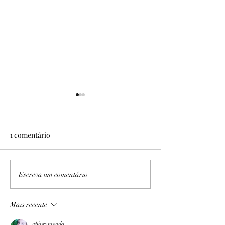
1 comentário
No Sítio Areal
Expedição PB/AL I e II
Escreva um comentário
Mais recente
ghipsonpaula