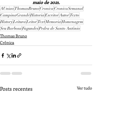
maio de 2021.
AUniao
ThomasBruno
Cronica
CronicaSemanal
CampinaGrande
Historia
Escritor
Autor
Texto
History
Leitura
Leitor
Text
Memoria
Homenagem
Seu Barbosa
Fagundes
Pedra de Santo Antônio
Thomas Bruno
Crônica
Posts recentes
Ver tudo