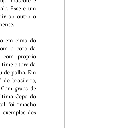
jo mascote é 
lo. Esse é um 
ir ao outro o 
nente.
ão em cima do 
com o coro da 
 com próprio 
time e torcida 
 de palha. Em 
do brasileiro, 
 Com grãos de 
última Copa do 
al foi “macho 
 exemplos dos 