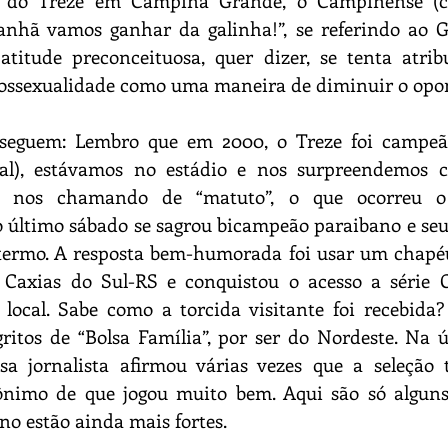
l do Treze em Campina Grande, o Campinense (cu
anhã vamos ganhar da galinha!”, se referindo ao Ga
titude preconceituosa, quer dizer, se tenta atribu
ossexualidade como uma maneira de diminuir o opo
 seguem: Lembro que em 2000, o Treze foi campe
tal), estávamos no estádio e nos surpreendemos 
ia nos chamando de “matuto”, o que ocorreu o
último sábado se sagrou bicampeão paraibano e seu 
ermo. A resposta bem-humorada foi usar um chapéu
 Caxias do Sul-RS e conquistou o acesso a série C 
local. Sabe como a torcida visitante foi recebida?
gritos de “Bolsa Família”, por ser do Nordeste. Na 
 jornalista afirmou várias vezes que a seleção t
ônimo de que jogou muito bem. Aqui são só alguns
no estão ainda mais fortes.