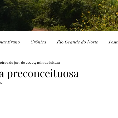
mas Bruno
Crônica
Rio Grande do Norte
Fest
eira
1 de jun. de 2022
4 min de leitura
Paraíba
Patrimônio Histórico
Patrimônio Natura
a preconceituosa
22
ria
Gurjão
Cariri
Serra Branca
IHGSB
Escavações
Arqueologia
Galante
Festa J