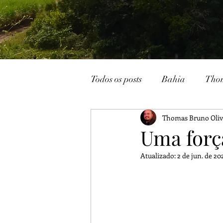
Todos os posts
Bahia
Tho
Thomas Bruno Oliv
João Pessoa
Livraria
Uma forç
Atualizado:
2 de jun. de 20
Caturité
Conto
Memó
Campina Grande
Rádio