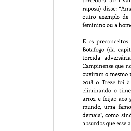
torcedora do riva
raposa) disse: “Am
outro exemplo de a
feminino ou a hom
E os preconceitos
Botafogo (da capi
torcida adversár
Campinense que no 
ouviram o mesmo t
2018 o Treze foi à
eliminando o time 
arroz e feijão aos 
mundo, uma famosa
demais”, como sin
absurdos que esse a