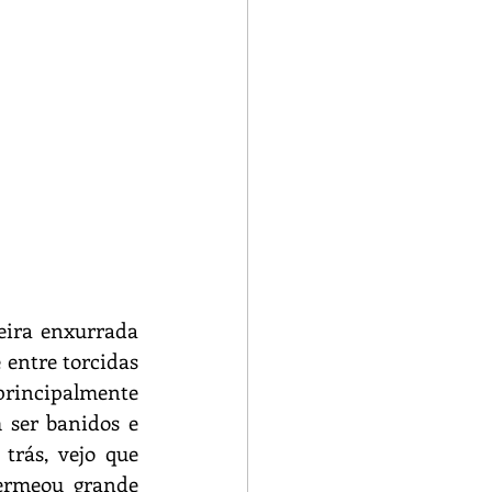
ra enxurrada 
entre torcidas 
principalmente 
 ser banidos e 
rás, vejo que 
ermeou grande 