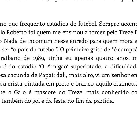
no que frequento estádios de futebol. Sempre aco
o Roberto foi quem me ensinou a torcer pelo Treze Fu
o. Nada de incomum nesse enredo para quem mora em
ser “o país do futebol”. O primeiro grito de “é campeão
aibano de 1989, tinha eu apenas quatro anos, m
é do estádio ‘O Amigão’ superlotado, a dificuldad
sa cacunda de Papai; dali, mais alto, vi um senhor e
m a crista pintada em preto e branco, aquilo chamou
que o Galo é mascote do Treze, mais conhecido c
também do gol e da festa no fim da partida.