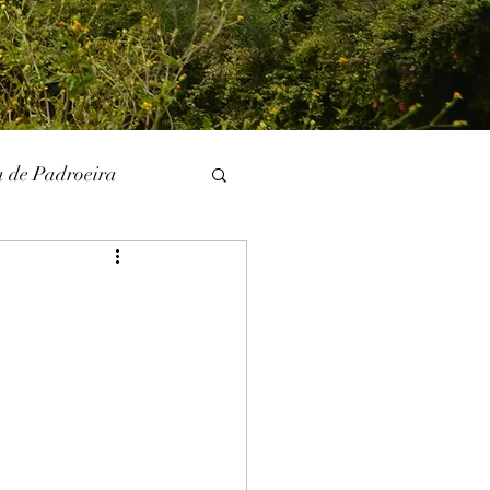
a de Padroeira
l
Literatura
unina