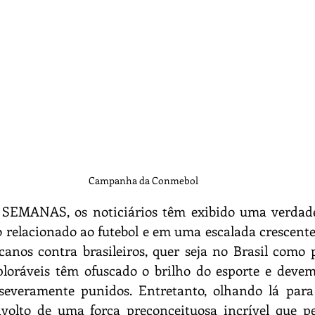
Lendas
Fotografia
Marinha
Recife
Campanha da Conmebol
MANAS, os noticiários têm exibido uma verdadei
 relacionado ao futebol e em uma escalada crescente 
canos contra brasileiros, quer seja no Brasil como 
eploráveis têm ofuscado o brilho do esporte e devem
severamente punidos. Entretanto, olhando lá para t
volto de uma força preconceituosa incrível que p