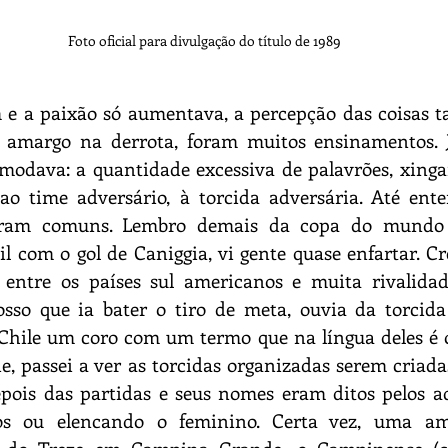
Foto oficial para divulgação do título de 1989
 e a paixão só aumentava, a percepção das coisas t
r amargo na derrota, foram muitos ensinamentos. J
odava: a quantidade excessiva de palavrões, xingam
ao time adversário, à torcida adversária. Até ente
 eram comuns. Lembro demais da copa do mundo 
l com o gol de Caniggia, vi gente quase enfartar. Cr
 entre os países sul americanos e muita rivalidad
osso que ia bater o tiro de meta, ouvia da torcida
 Chile um coro com um termo que na língua deles é o
, passei a ver as torcidas organizadas serem criada
epois das partidas e seus nomes eram ditos pelos a
os ou elencando o feminino. Certa vez, uma ami