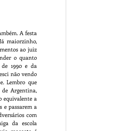
ambém. A festa 
á maiorzinho, 
entos ao juiz 
nder o quanto 
de 1990 e da 
esci não vendo 
e. Lembro que 
 de Argentina, 
 equivalente a 
s e passarem a 
dversários com 
ga da escola 