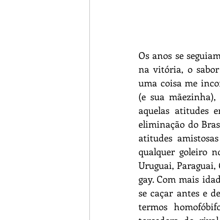
Os anos se seguiam
na vitória, o sabo
uma coisa me incom
(e sua mãezinha), 
aquelas atitudes
eliminação do Brasi
atitudes amistosas
qualquer goleiro n
Uruguai, Paraguai,
gay. Com mais idade
se caçar antes e d
termos homofóbif