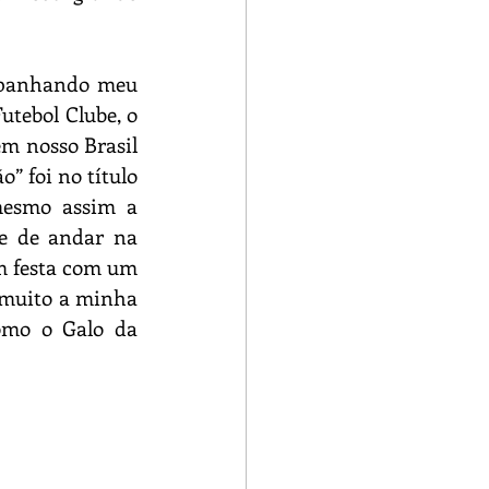
mpanhando meu 
tebol Clube, o 
 nosso Brasil 
” foi no título 
esmo assim a 
e de andar na 
m festa com um 
 muito a minha 
omo o Galo da 