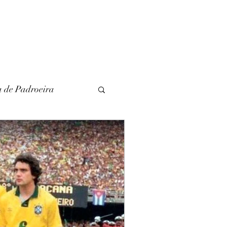
a de Padroeira
l
Literatura
unina