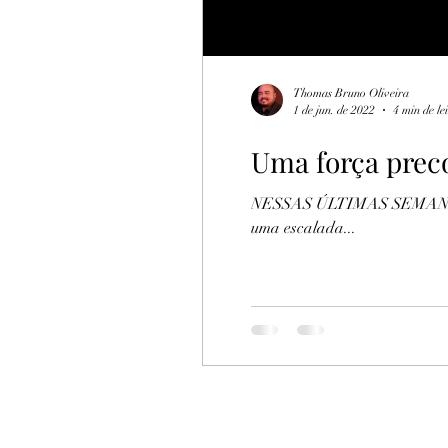
Thomas Bruno Oliveira
1 de jun. de 2022
4 min de le
Uma força prec
NESSAS ÚLTIMAS SEMANAS, os
uma escalada...