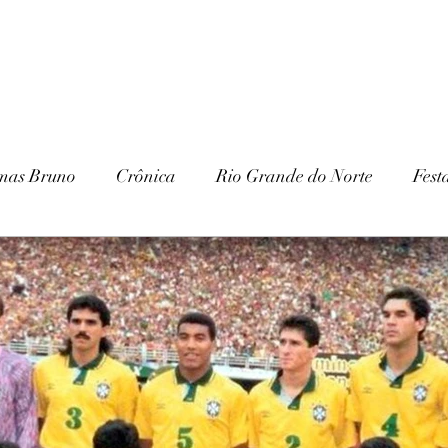
mas Bruno
Crônica
Rio Grande do Norte
Fest
Paraíba
Patrimônio Histórico
Patrimônio Natura
ria
Gurjão
Cariri
Serra Branca
IHGSB
Escavações
Arqueologia
Galante
Festa J