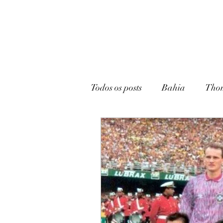
Todos os posts
Bahia
Tho
João Pessoa
Livraria
Caturité
Conto
Memó
Campina Grande
Rádio