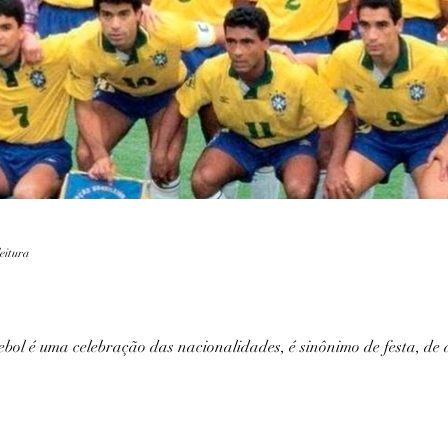
Lendas
Fotografia
Marinha
Recife
leitura
 uma celebração das nacionalidades, é sinônimo de festa, de ale