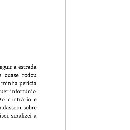
guir a estrada 
 quase rodou 
 minha perícia 
er infortúnio, 
o contrário e 
ndassem sobre 
i, sinalizei a 