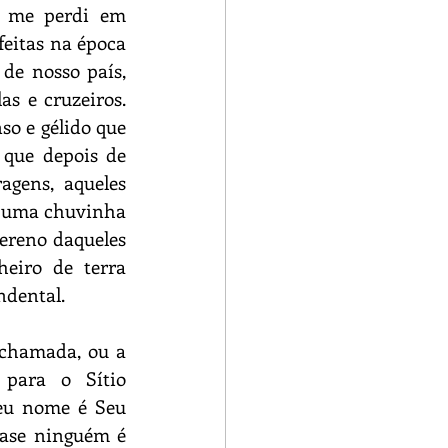
 me perdi em 
eitas na época 
de nosso país, 
 e cruzeiros. 
o e gélido que 
que depois de 
gens, aqueles 
a uma chuvinha 
ereno daqueles 
eiro de terra 
dental. 
chamada, ou a 
para o Sítio 
eu nome é Seu 
ase ninguém é 