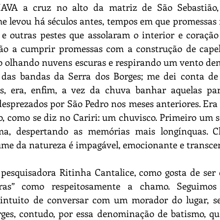
A a cruz no alto da matriz de São Sebastião,
 levou há séculos antes, tempos em que promessas f
 e outras pestes que assolaram o interior e coração 
o a cumprir promessas com a construção de capelas
o olhando nuvens escuras e respirando um vento dens
 das bandas da Serra dos Borges; me dei conta de 
s, era, enfim, a vez da chuva banhar aquelas para
desprezados por São Pedro nos meses anteriores. Er
, como se diz no Cariri: um chuvisco. Primeiro um s
ma, despertando as memórias mais longínquas. Ch
ume da natureza é impagável, emocionante e transcen
pesquisadora Ritinha Cantalice, como gosta de ser 
as” como respeitosamente a chamo. Seguimos 
intuito de conversar com um morador do lugar, s
ges, contudo, por essa denominação de batismo, qu