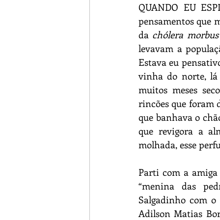
QUANDO EU ESPIAV
pensamentos que me
da 
chólera morbus
levavam a populaçã
Estava eu pensativ
vinha do norte, lá
muitos meses seco
rincões que foram 
que banhava o chão
que revigora a al
molhada, esse perf
Parti com a amiga 
“menina das pedr
Salgadinho com o 
Adilson Matias Bor