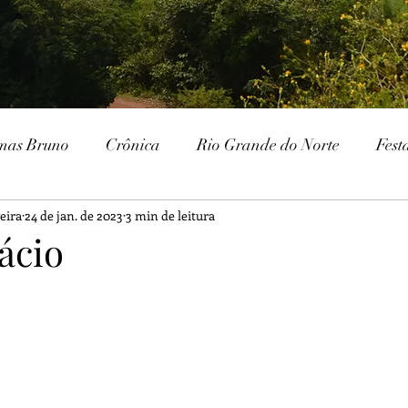
mas Bruno
Crônica
Rio Grande do Norte
Fest
eira
24 de jan. de 2023
3 min de leitura
Paraíba
Patrimônio Histórico
Patrimônio Natura
ácio
ria
Gurjão
Cariri
Serra Branca
IHGSB
Escavações
Arqueologia
Galante
Festa J