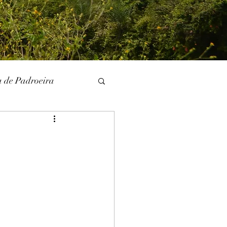
a de Padroeira
l
Literatura
unina