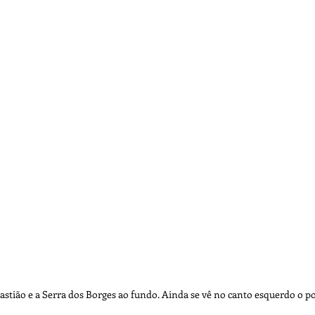
Lendas
Fotografia
Marinha
Recife
astião e a Serra dos Borges ao fundo. Ainda se vê no canto esquerdo o po