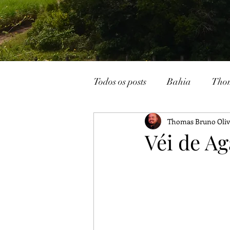
Todos os posts
Bahia
Tho
Thomas Bruno Oliv
João Pessoa
Livraria
Véi de Ag
Caturité
Conto
Memó
Campina Grande
Rádio