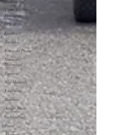
Bodocongó
Vida de
Pescador
O mar
Lucena
Turismo
Feira da Prata
Serra do
Maracajá
Turismo
São Mamede
Violência
Boninas
Açude Novo
Cabaceiras
Piauí
Alagoas