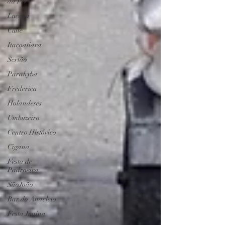
da PB
Lucena
Cuité
Itacoatiara
Sertão
Parahyba
Frederica
Holandeses
Umbuzeiro
Centro Histórico
Cigana
Festa de
Padroeira
SãoJoão
Bar do Anacleto
Festa Junina