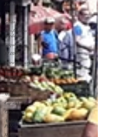
Folclore
Ihaggo
Goiana
São José dos
Cordeiros
Boqueirão
FLIBO
Feira Literária
Conhecendo a
Paraíba
Soledade
Mundo-Sertão
Cariris Velhos
Curimataú
Audiência
Pública
IHGP