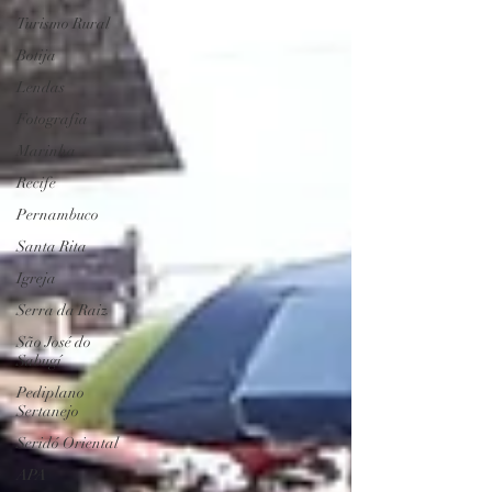
Turismo Rural
Botija
Lendas
Fotografia
Marinha
Recife
Pernambuco
Santa Rita
Igreja
Serra da Raiz
São José do
Sabugí
Pediplano
Sertanejo
Seridó Oriental
APA