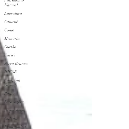
Patrimônio
Natural
Literatura
Caturité
Conto
Memória
Gurjão
Cariri
Serra Branca
IHGSB
Campina
Grande
Rádio
Escavações
Arqueologia
Galante
Festa Junina