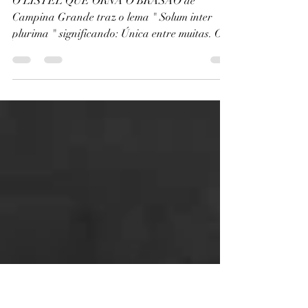
A inventividade de
Campina
O LISTEL QUE ORNA O BRASÃO de
Campina Grande traz o lema " Solum inter
plurima " significando: Única entre muitas. O
termo, até um tanto...