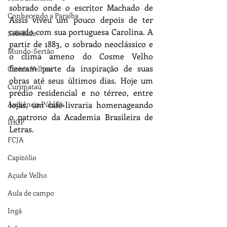
sobrado onde o escritor Machado de 
Conhecendo a Paraíba
Assis viveu um pouco depois de ter 
casado com sua portuguesa Carolina. A 
Soledade
partir de 1883, o sobrado neoclássico e 
Mundo-Sertão
o clima ameno do Cosme Velho 
fizeram parte da inspiração de suas 
Cariris Velhos
obras até seus últimos dias. Hoje um 
Curimataú
prédio residencial e no térreo, entre 
lojas, um café-livraria homenageando 
Audiência Pública
o patrono da Academia Brasileira de 
IHGP
Letras. 
FCJA
Capitólio
Açude Velho
Aula de campo
Ingá