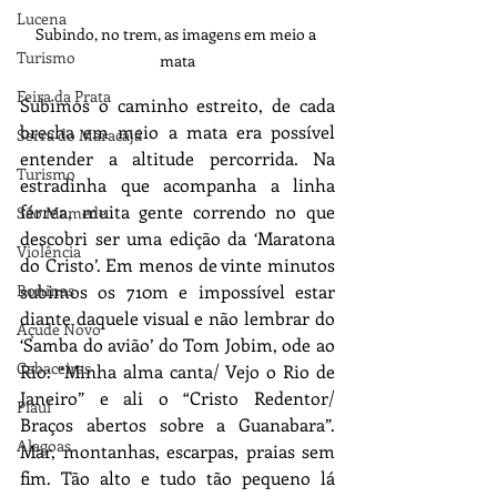
Lucena
Subindo, no trem, as imagens em meio a 
Turismo
mata
Feira da Prata
Subimos o caminho estreito, de cada 
brecha em meio a mata era possível 
Serra do Maracajá
entender a altitude percorrida. Na 
Turismo
estradinha que acompanha a linha 
férrea, muita gente correndo no que 
São Mamede
descobri ser uma edição da ‘Maratona 
Violência
do Cristo’. Em menos de vinte minutos 
Boninas
subimos os 710m e impossível estar 
diante daquele visual e não lembrar do 
Açude Novo
‘Samba do avião’ do Tom Jobim, ode ao 
Cabaceiras
Rio: “Minha alma canta/ Vejo o Rio de 
Janeiro” e ali o “Cristo Redentor/ 
Piauí
Braços abertos sobre a Guanabara”. 
Alagoas
Mar, montanhas, escarpas, praias sem 
fim. Tão alto e tudo tão pequeno lá 