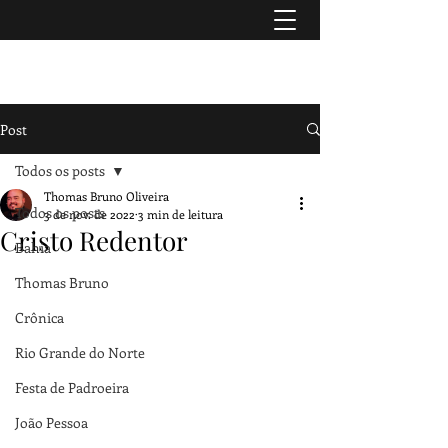
TURISMO & HISTÓRIA
Post
Todos os posts
Thomas Bruno Oliveira
Todos os posts
3 de nov. de 2022
3 min de leitura
Cristo Redentor
Bahia
Thomas Bruno
Crônica
Rio Grande do Norte
Festa de Padroeira
João Pessoa