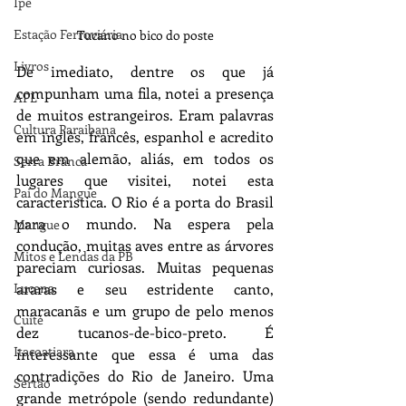
Ipê
Estação Ferroviária
Tucano no bico do poste
Livros
De imediato, dentre os que já 
compunham uma fila, notei a presença 
APL
de muitos estrangeiros. Eram palavras 
Cultura Paraibana
em inglês, francês, espanhol e acredito 
que em alemão, aliás, em todos os 
Serra Branca
lugares que visitei, notei esta 
Pai do Mangue
característica. O Rio é a porta do Brasil 
para o mundo. Na espera pela 
Mangue
condução, muitas aves entre as árvores 
Mitos e Lendas da PB
pareciam curiosas. Muitas pequenas 
Lucena
araras e seu estridente canto, 
maracanãs e um grupo de pelo menos 
Cuité
dez tucanos-de-bico-preto. É 
Itacoatiara
interessante que essa é uma das 
contradições do Rio de Janeiro. Uma 
Sertão
grande metrópole (sendo redundante) 