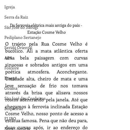
Igreja
Serra da Raiz
Da ferrovia elétrica mais antiga do país - 
São José do Sabugí
Estação Cosme Velho
Pediplano Sertanejo
O trajeto pela Rua Cosme Velho é 
Seridó Oriental
bucólico. Ali a mata atlântica oferta 
uma bela paisagem com curvas 
APA
sinuosas e sobrados antigos em uma 
Folclore
poética atmosfera. Aconchegante. 
Ihaggo
Umidade alta, cheiro de mata e uma 
leve sensação de frio nos tomava 
Goiana
através da brisa que alisava nossos 
São José dos Cordeiros
rostos adentrando pela janela. Até que 
chegamos à ferrovia inclinada Estação 
Boqueirão
Cosme Velho, nosso ponto de acesso a 
FLIBO
estátua famosa. Pena que não deu para, 
duas curvas após, ir ao endereço do 
Feira Literária