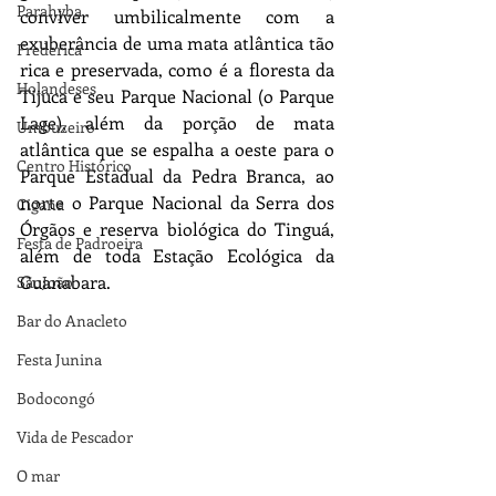
Parahyba
conviver umbilicalmente com a 
exuberância de uma mata atlântica tão 
Frederica
rica e preservada, como é a floresta da 
Holandeses
Tijuca e seu Parque Nacional (o Parque 
Lage), além da porção de mata 
Umbuzeiro
atlântica que se espalha a oeste para o 
Centro Histórico
Parque Estadual da Pedra Branca, ao 
norte o Parque Nacional da Serra dos 
Cigana
Órgãos e reserva biológica do Tinguá, 
Festa de Padroeira
além de toda Estação Ecológica da 
Guanabara.
SãoJoão
Bar do Anacleto
Festa Junina
Bodocongó
Vida de Pescador
O mar