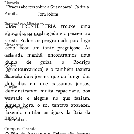
Livraria
"Braços abertos sobre a Guanabara"... Já dizia 
Paraíba
Tom Jobim
Patrimônio Histórico
UMA FRENTE FRIA trouxe uma 
chuvinha na madrugada e o passeio ao 
Patrimônio Natural
Cristo Redentor programado para logo 
Literatura
cedo, ficou um tanto preguiçoso. Às 
seis da manhã, encontramos uma 
Caturité
dupla de guias, o Rodrigo 
Conto
(@riotourcarioca) e o também taxista 
Patrick, dois jovens que ao longo dos 
Memória
dois dias em que passamos juntos, 
Gurjão
demonstraram muita capacidade, boa 
Cariri
vontade e alegria no que faziam. 
Àquela hora, o sol tentava aparecer, 
Serra Branca
fazendo cintilar as águas da Baía da 
IHGSB
Guanabara. 
Campina Grande
O Pão de Açúcar e o Cristo são ícones 