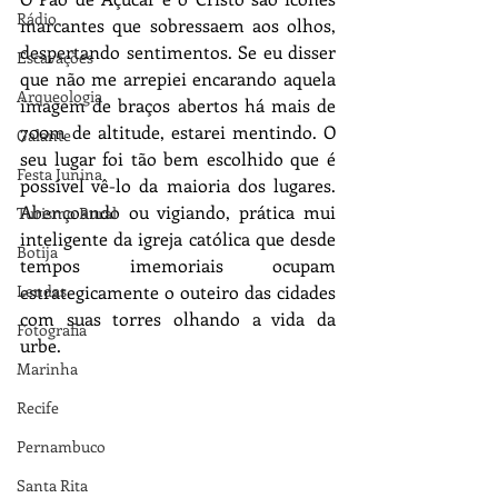
Rádio
marcantes que sobressaem aos olhos, 
despertando sentimentos. Se eu disser 
Escavações
que não me arrepiei encarando aquela 
Arqueologia
imagem de braços abertos há mais de 
700m de altitude, estarei mentindo. O 
Galante
seu lugar foi tão bem escolhido que é 
Festa Junina
possível vê-lo da maioria dos lugares. 
Abençoando ou vigiando, prática mui 
Turismo Rural
inteligente da igreja católica que desde 
Botija
tempos imemoriais ocupam 
estrategicamente o outeiro das cidades 
Lendas
com suas torres olhando a vida da 
Fotografia
urbe.
Marinha
Recife
Pernambuco
Santa Rita