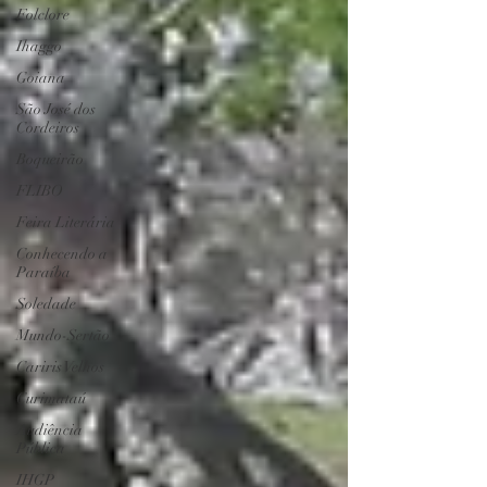
Folclore
Ihaggo
Goiana
São José dos
Cordeiros
Boqueirão
FLIBO
Feira Literária
Conhecendo a
Paraíba
Soledade
Mundo-Sertão
Cariris Velhos
Curimataú
Audiência
Pública
IHGP