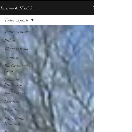
Turismo & História
Todos os posts
Todos os posts
Bahia
Thomas Bruno
Crônica
Rio Grande do
Norte
Festa de
Padroeira
João Pessoa
Livraria
Paraíba
Patrimônio
Histórico