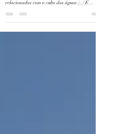
“É evidente que a maioria dos petróglifos ou
itaquatiaras do Nordeste do Brasil, estão
relacionadas com o culto das águas [...] É
natural...