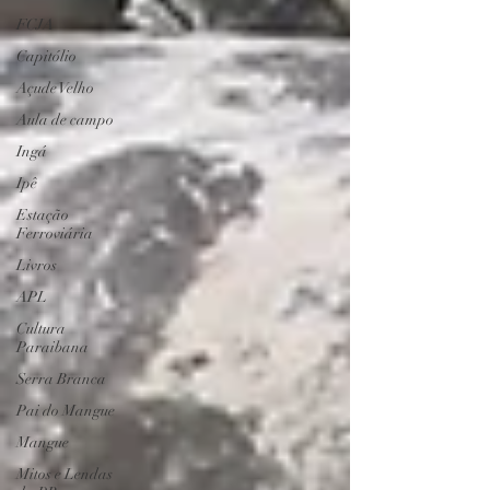
FCJA
Capitólio
Açude Velho
Aula de campo
Ingá
Ipê
Estação
Ferroviária
Livros
APL
Cultura
Paraibana
Serra Branca
Pai do Mangue
Mangue
Mitos e Lendas