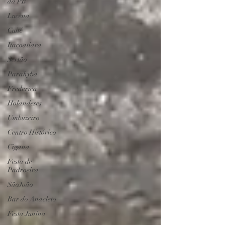
da PB
Lucena
Cuité
Itacoatiara
Sertão
Parahyba
Frederica
Holandeses
Umbuzeiro
Centro Histórico
Cigana
Festa de
Padroeira
SãoJoão
Bar do Anacleto
Festa Junina