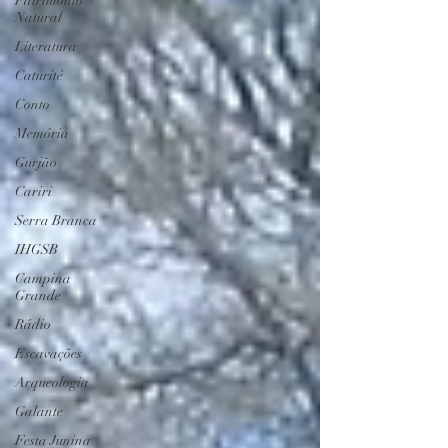
Patrimônio
Natural
Literatura
Caturité
Conto
Memória
Gurjão
Cariri
Serra Branca
IHGSB
Campina
Grande
Rádio
Escavações
Arqueologia
Galante
Festa Junina