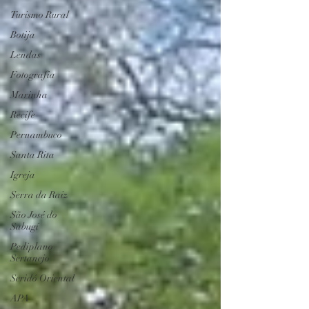
Turismo Rural
Botija
Lendas
Fotografia
Marinha
Recife
Pernambuco
Santa Rita
Igreja
Serra da Raiz
São José do
Sabugí
Pediplano
Sertanejo
Seridó Oriental
APA