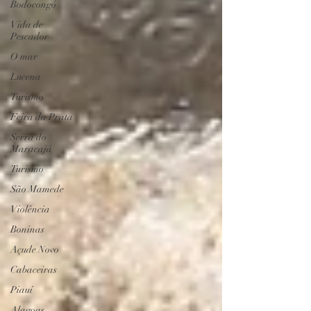
Bodocongó
Vida de
Pescador
O mar
Lucena
Turismo
Feira da Prata
Serra do
Maracajá
Turismo
São Mamede
Violência
Boninas
Açude Novo
Cabaceiras
Piauí
Alagoas