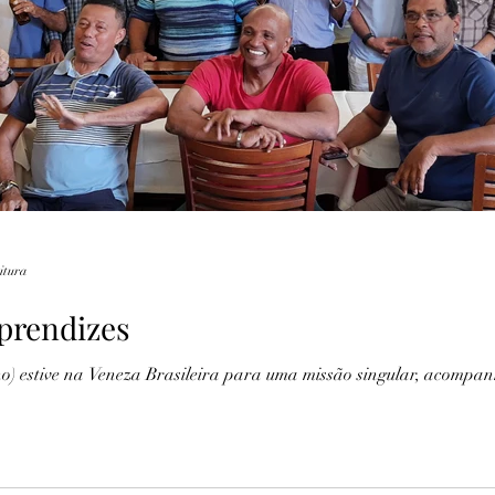
Lendas
Fotografia
Marinha
Recife
eitura
prendizes
ho) estive na Veneza Brasileira para uma missão singular, acompa