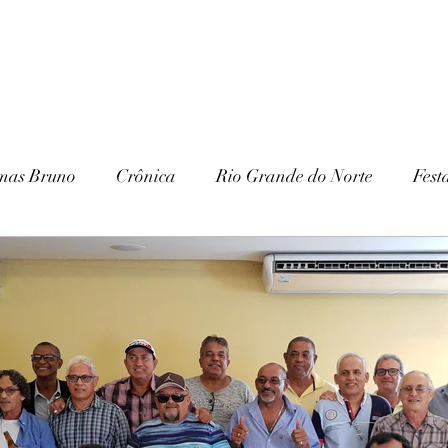
mas Bruno
Crônica
Rio Grande do Norte
Fest
Paraíba
Patrimônio Histórico
Patrimônio Natura
ria
Gurjão
Cariri
Serra Branca
IHGSB
Escavações
Arqueologia
Galante
Festa J