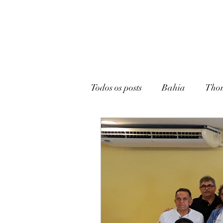
Todos os posts
Bahia
Tho
João Pessoa
Livraria
Caturité
Conto
Memó
Campina Grande
Rádio