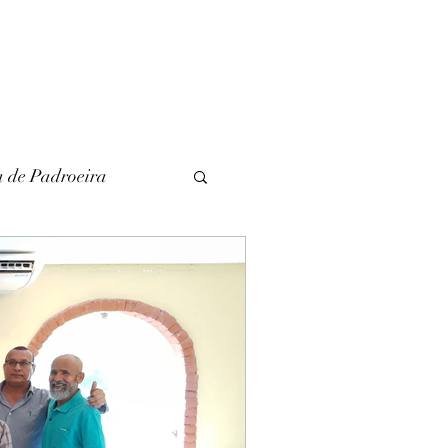
a de Padroeira
l
Literatura
unina